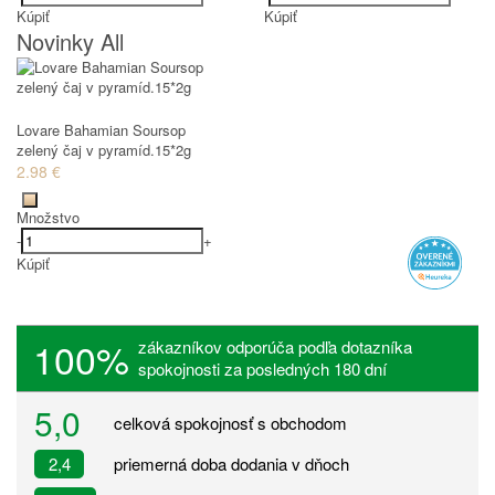
Kúpiť
Kúpiť
Novinky All
Lovare Bahamian Soursop
zelený čaj v pyramíd.15*2g
2.98 €
Množstvo
-
+
Kúpiť
100%
zákazníkov odporúča podľa dotazníka
spokojnosti za posledných 180 dní
5,0
celková spokojnosť s obchodom
2,4
priemerná doba dodania v dňoch