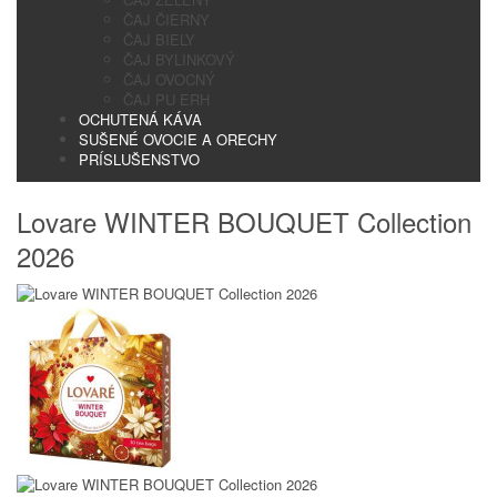
ČAJ ČIERNY
ČAJ BIELY
ČAJ BYLINKOVÝ
ČAJ OVOCNÝ
ČAJ PU ERH
OCHUTENÁ KÁVA
SUŠENÉ OVOCIE A ORECHY
PRÍSLUŠENSTVO
Lovare WINTER BOUQUET Collection
2026