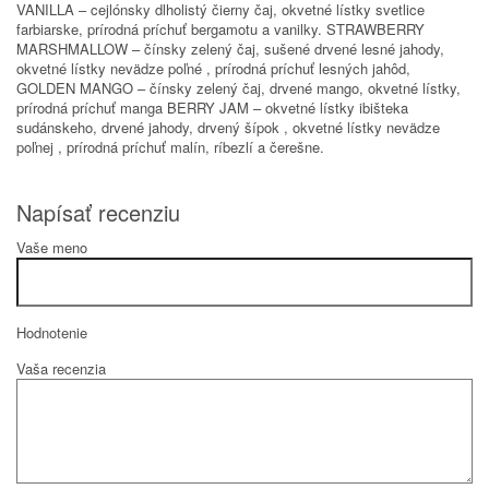
VANILLA – cejlónsky dlholistý čierny čaj, okvetné lístky svetlice
farbiarske, prírodná príchuť bergamotu a vanilky. STRAWBERRY
MARSHMALLOW – čínsky zelený čaj, sušené drvené lesné jahody,
okvetné lístky nevädze poľné , prírodná príchuť lesných jahôd,
GOLDEN MANGO – čínsky zelený čaj, drvené mango, okvetné lístky,
prírodná príchuť manga BERRY JAM – okvetné lístky ibišteka
sudánskeho, drvené jahody, drvený šípok , okvetné lístky nevädze
poľnej , prírodná príchuť malín, ríbezlí a čerešne.
Napísať recenziu
Vaše meno
Hodnotenie
Vaša recenzia