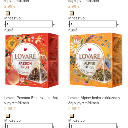
v pyramídkach
čaj v pyramídkach
2.98 €
2.98 €
Množstvo
Množstvo
-
+
-
+
Kúpiť
Kúpiť
Lovare Passion Fruit exkluz. čaj
Lovare Alpine herbs exkluzívny
v pyramídkach
čaj v pyramídkach
2.98 €
2.98 €
Množstvo
Množstvo
-
+
-
+