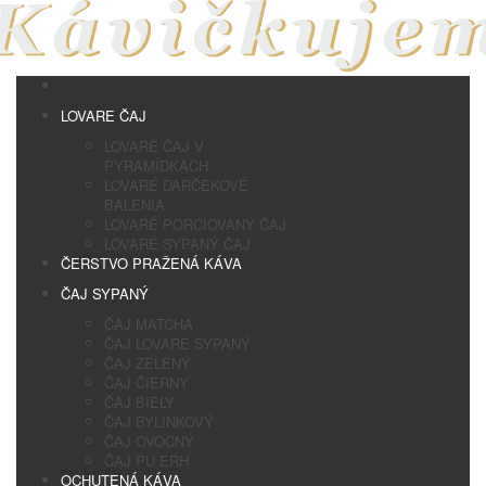
LOVARE ČAJ
LOVARÉ ČAJ V
PYRAMÍDKACH
LOVARÉ DARČEKOVÉ
BALENIA
LOVARÉ PORCIOVANÝ ČAJ
LOVARÉ SYPANÝ ČAJ
ČERSTVO PRAŽENÁ KÁVA
ČAJ SYPANÝ
ČAJ MATCHA
ČAJ LOVARE SYPANÝ
ČAJ ZELENÝ
ČAJ ČIERNY
ČAJ BIELY
ČAJ BYLINKOVÝ
ČAJ OVOCNÝ
ČAJ PU ERH
OCHUTENÁ KÁVA