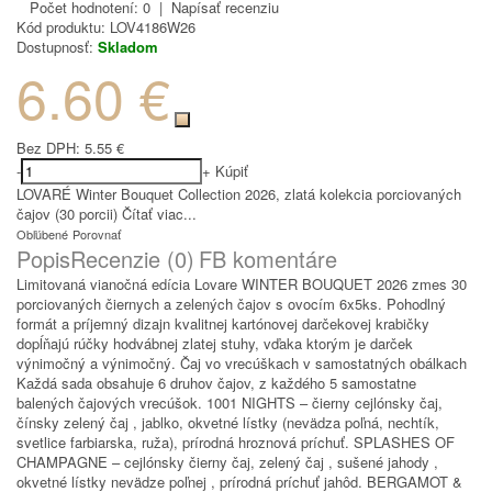
Počet hodnotení: 0
|
Napísať recenziu
Kód produktu:
LOV4186W26
Dostupnosť:
Skladom
6.60 €
Bez DPH:
5.55 €
-
+
Kúpiť
LOVARÉ Winter Bouquet Collection 2026, zlatá kolekcia porciovaných
čajov (30 porcii)
Čítať viac...
Obľúbené
Porovnať
Popis
Recenzie (0)
FB komentáre
Limitovaná vianočná edícia Lovare WINTER BOUQUET 2026 zmes 30
porciovaných čiernych a zelených čajov s ovocím 6x5ks. Pohodlný
formát a príjemný dizajn kvalitnej kartónovej darčekovej krabičky
dopĺňajú rúčky hodvábnej zlatej stuhy, vďaka ktorým je darček
výnimočný a výnimočný. Čaj vo vrecúškach v samostatných obálkach
Každá sada obsahuje 6 druhov čajov, z každého 5 samostatne
balených čajových vrecúšok. 1001 NIGHTS – čierny cejlónsky čaj,
čínsky zelený čaj , jablko, okvetné lístky (nevädza poľná, nechtík,
svetlice farbiarska, ruža), prírodná hroznová príchuť. SPLASHES OF
CHAMPAGNE – cejlónsky čierny čaj, zelený čaj , sušené jahody ,
okvetné lístky nevädze poľnej , prírodná príchuť jahôd. BERGAMOT &