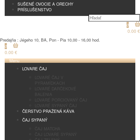
SUŠENÉ OVOCIE A ORECHY
PRÍSLUŠENSTVO
0
0.00 €
Predajňa : Jégeho 10, BA, Pon - Pia 10,00 - 16,00 hod.
0
0.00 €
Menu
LOVARE ČAJ
LOVARÉ ČAJ V
PYRAMÍDKACH
LOVARÉ DARČEKOVÉ
BALENIA
LOVARÉ PORCIOVANÝ ČAJ
LOVARÉ SYPANÝ ČAJ
ČERSTVO PRAŽENÁ KÁVA
ČAJ SYPANÝ
ČAJ MATCHA
ČAJ LOVARE SYPANÝ
ČAJ ZELENÝ