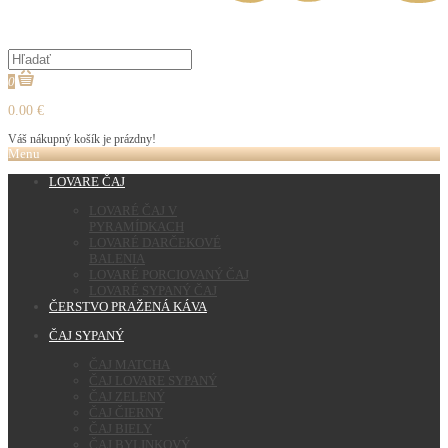
0
0.00 €
Váš nákupný košík je prázdny!
Menu
LOVARE ČAJ
LOVARÉ ČAJ V
PYRAMÍDKACH
LOVARÉ DARČEKOVÉ
BALENIA
LOVARÉ PORCIOVANÝ ČAJ
LOVARÉ SYPANÝ ČAJ
ČERSTVO PRAŽENÁ KÁVA
ČAJ SYPANÝ
ČAJ MATCHA
ČAJ LOVARE SYPANÝ
ČAJ ZELENÝ
ČAJ ČIERNY
ČAJ BIELY
ČAJ BYLINKOVÝ