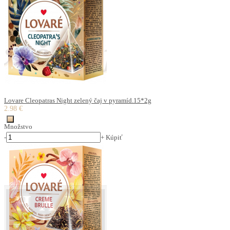
Lovare Cleopatras Night zelený čaj v pyramíd.15*2g
2.98 €
Množstvo
-
+
Kúpiť