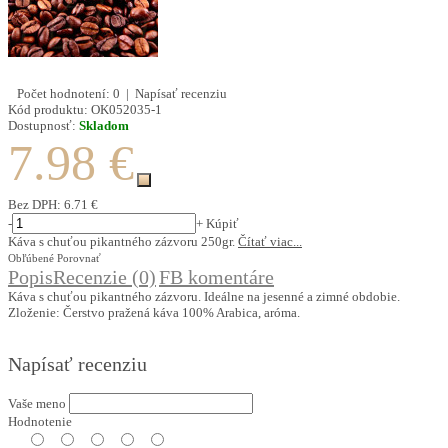
Počet hodnotení: 0
|
Napísať recenziu
Kód produktu:
OK052035-1
Dostupnosť:
Skladom
7.98 €
Bez DPH:
6.71 €
-
+
Kúpiť
Káva s chuťou pikantného zázvoru 250gr.
Čítať viac...
Obľúbené
Porovnať
Popis
Recenzie (0)
FB komentáre
Káva s chuťou pikantného zázvoru. Ideálne na jesenné a zimné obdobie.
Zloženie: Čerstvo pražená káva 100% Arabica, aróma.
Napísať recenziu
Vaše meno
Hodnotenie