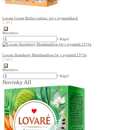
Lovare Creme Brulee exkluz. čaj v pyramídkach
2.98 €
Množstvo
-
+
Kúpiť
Lovare Strawberry Marshmallow čaj v pyramíd.15*2g
2.98 €
Množstvo
-
+
Kúpiť
Novinky All