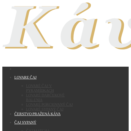
LOVARE ČAJ
LOVARÉ ČAJ V
PYRAMÍDKACH
LOVARÉ DARČEKOVÉ
BALENIA
LOVARÉ PORCIOVANÝ ČAJ
LOVARÉ SYPANÝ ČAJ
ČERSTVO PRAŽENÁ KÁVA
ČAJ SYPANÝ
ČAJ MATCHA