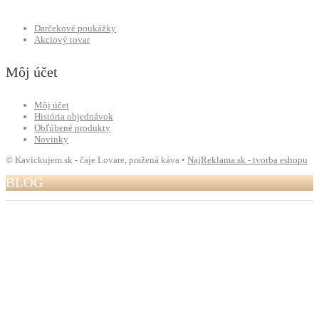
Darčekové poukážky
Akciový tovar
Môj účet
Môj účet
História objednávok
Obľúbené produkty
Novinky
© Kavickujem.sk - čaje Lovare, pražená káva •
NajReklama.sk - tvorba eshopu
BLOG