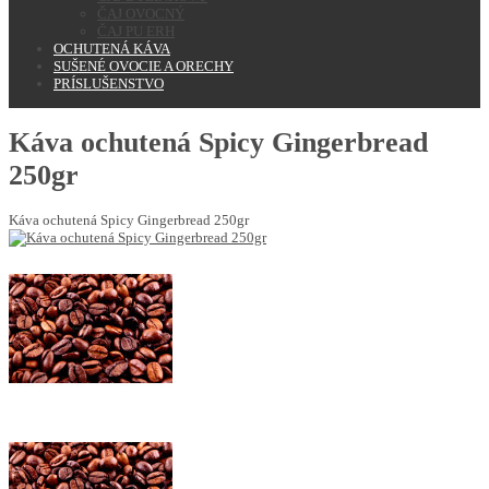
ČAJ OVOCNÝ
ČAJ PU ERH
OCHUTENÁ KÁVA
SUŠENÉ OVOCIE A ORECHY
PRÍSLUŠENSTVO
Káva ochutená Spicy Gingerbread
250gr
Káva ochutená Spicy Gingerbread 250gr