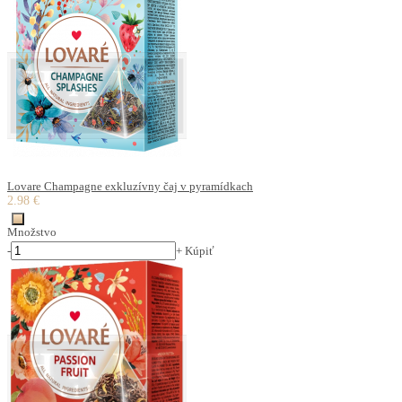
Lovare Champagne exkluzívny čaj v pyramídkach
2.98 €
Množstvo
-
+
Kúpiť