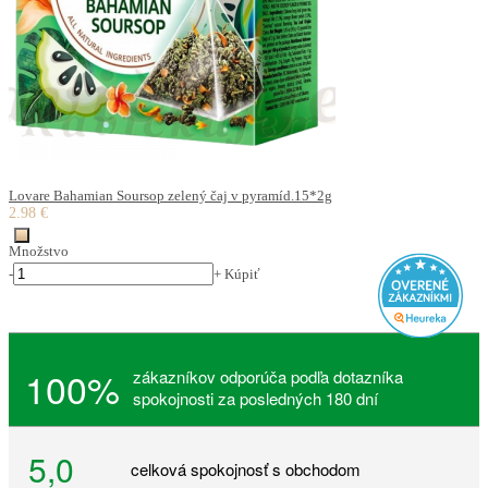
Lovare Bahamian Soursop zelený čaj v pyramíd.15*2g
2.98 €
Množstvo
-
+
Kúpiť
100%
zákazníkov odporúča podľa dotazníka
spokojnosti za posledných 180 dní
5,0
celková spokojnosť s obchodom