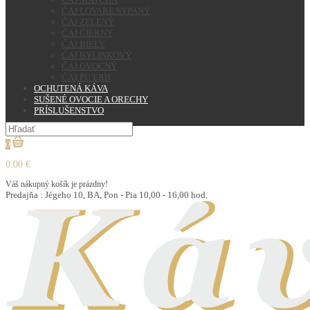
ČAJ LOVARE SYPANÝ
ČAJ ZELENÝ
ČAJ ČIERNY
ČAJ BIELY
ČAJ BYLINKOVÝ
ČAJ OVOCNÝ
ČAJ PU ERH
OCHUTENÁ KÁVA
SUŠENÉ OVOCIE A ORECHY
PRÍSLUŠENSTVO
0
0.00 €
Váš nákupný košík je prázdny!
Predajňa : Jégeho 10, BA, Pon - Pia 10,00 - 16,00 hod.