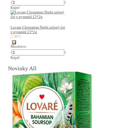
-
+
Kúpiť
Lovare Cleopatras Night zelený čaj
v pyramíd.15*2g
2.98 €
Množstvo
-
+
Kúpiť
Novinky All