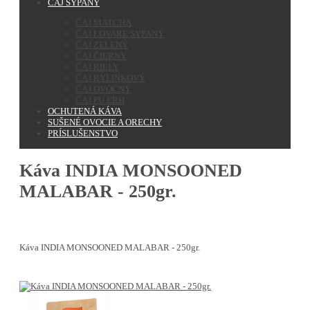
ČAJ SYPANÝ
ČAJ MATCHA
ČAJ LOVARE SYPANÝ
ČAJ ZELENÝ
ČAJ ČIERNY
ČAJ BIELY
ČAJ BYLINKOVÝ
ČAJ OVOCNÝ
ČAJ PU ERH
OCHUTENÁ KÁVA
SUŠENÉ OVOCIE A ORECHY
PRÍSLUŠENSTVO
Káva INDIA MONSOONED
MALABAR - 250gr.
Káva INDIA MONSOONED MALABAR - 250gr.