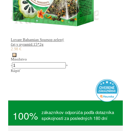
Lovare Bahamian Soursop zelený
čaj v pyramíd.15*2g
2.98 €
Množstvo
-
+
Kúpiť
100%
zákazníkov odporúča podľa dotazníka
spokojnosti za posledných 180 dní