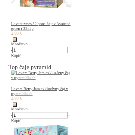
Lovare zmes 32 porc. čajov Assorted
green t 32x2g
2.90 €
Množstvo
-
+
Kúpiť
Top čaje pyramid
Lovare Berry Jam exkluzívny čaj v
pyramídkach
2.98 €
Množstvo
-
+
Kúpiť