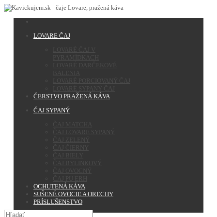
LOVARE ČAJ
LOVARÉ ČAJ V
PYRAMÍDKACH
LOVARÉ DARČEKOVÉ
BALENIA
LOVARÉ PORCIOVANÝ ČAJ
LOVARÉ SYPANÝ ČAJ
ČERSTVO PRAŽENÁ KÁVA
ČAJ SYPANÝ
ČAJ MATCHA
ČAJ LOVARE SYPANÝ
ČAJ ZELENÝ
ČAJ ČIERNY
ČAJ BIELY
ČAJ BYLINKOVÝ
ČAJ OVOCNÝ
ČAJ PU ERH
OCHUTENÁ KÁVA
SUŠENÉ OVOCIE A ORECHY
PRÍSLUŠENSTVO