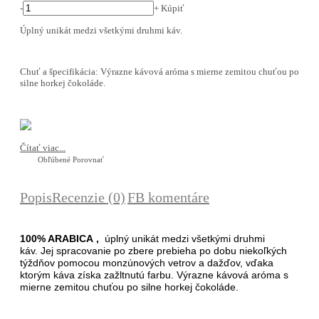
-
+
Kúpiť
Úplný unikát medzi všetkými druhmi káv.
Chuť a špecifikácia: Výrazne kávová aróma s mierne zemitou chuťou po
silne horkej čokoláde.
Čítať viac...
Obľúbené
Porovnať
Popis
Recenzie (0)
FB komentáre
100% ARABICA
,
úplný unikát medzi všetkými druhmi
káv.
Jej spracovanie po zbere prebieha po dobu niekoľkých
týždňov pomocou monzúnových vetrov a dažďov, vďaka
ktorým káva získa zažltnutú farbu.
Výrazne kávová aróma s
mierne zemitou chuťou po silne horkej čokoláde.