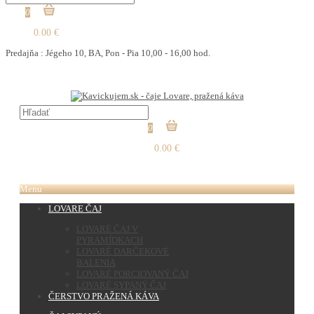
0
0.00 €
Predajňa : Jégeho 10, BA, Pon - Pia 10,00 - 16,00 hod.
0
0.00 €
Menu
LOVARE ČAJ
LOVARÉ ČAJ V
PYRAMÍDKACH
LOVARÉ DARČEKOVÉ
BALENIA
LOVARÉ PORCIOVANÝ ČAJ
LOVARÉ SYPANÝ ČAJ
ČERSTVO PRAŽENÁ KÁVA