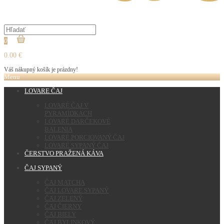
0
0.00 €
Váš nákupný košík je prázdny!
Menu
LOVARE ČAJ
LOVARÉ ČAJ V
PYRAMÍDKACH
LOVARÉ DARČEKOVÉ
BALENIA
LOVARÉ PORCIOVANÝ ČAJ
LOVARÉ SYPANÝ ČAJ
ČERSTVO PRAŽENÁ KÁVA
ČAJ SYPANÝ
ČAJ MATCHA
ČAJ LOVARE SYPANÝ
ČAJ ZELENÝ
ČAJ ČIERNY
ČAJ BIELY
ČAJ BYLINKOVÝ