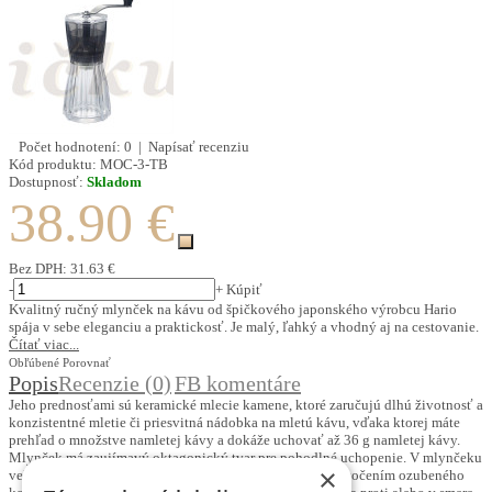
Počet hodnotení: 0
|
Napísať recenziu
Kód produktu:
MOC-3-TB
Dostupnosť:
Skladom
38.90 €
Bez DPH:
31.63 €
-
+
Kúpiť
Kvalitný ručný mlynček na kávu od špičkového japonského výrobcu Hario
spája v sebe eleganciu a praktickosť. Je malý, ľahký a vhodný aj na cestovanie.
Čítať viac...
Obľúbené
Porovnať
Popis
Recenzie (0)
FB komentáre
Jeho prednosťami sú keramické mlecie kamene, ktoré zaručujú dlhú životnosť a
konzistentné mletie či priesvitná nádobka na mletú kávu, vďaka ktorej máte
prehľad o množstve namletej kávy a dokáže uchovať až 36 g namletej kávy.
Mlynček má zaujímavý oktagonický tvar pre pohodlné uchopenie. V mlynčeku
×
veľmi ľahko nastavíte hrúbku mletia. Uskutočníte ju pootočením ozubeného