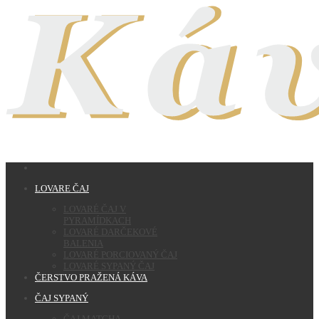
LOVARE ČAJ
LOVARÉ ČAJ V
PYRAMÍDKACH
LOVARÉ DARČEKOVÉ
BALENIA
LOVARÉ PORCIOVANÝ ČAJ
LOVARÉ SYPANÝ ČAJ
ČERSTVO PRAŽENÁ KÁVA
ČAJ SYPANÝ
ČAJ MATCHA