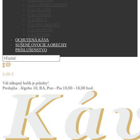
ČAJ LOVARE SYPANÝ
ČAJ ZELENÝ
ČAJ ČIERNY
ČAJ BIELY
ČAJ BYLINKOVÝ
ČAJ OVOCNÝ
ČAJ PU ERH
OCHUTENÁ KÁVA
SUŠENÉ OVOCIE A ORECHY
PRÍSLUŠENSTVO
0
0.00 €
Váš nákupný košík je prázdny!
Predajňa : Jégeho 10, BA, Pon - Pia 10,00 - 16,00 hod.