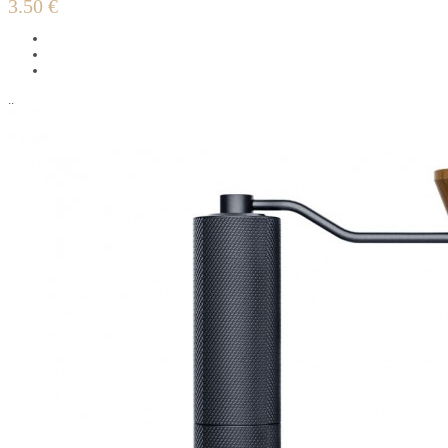
3.50 €
..