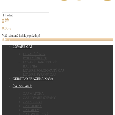
0
0.00 €
Váš nákupný košík je prázdny!
Menu
LOVARE ČAJ
LOVARÉ ČAJ V
PYRAMÍDKACH
LOVARÉ DARČEKOVÉ
BALENIA
LOVARÉ PORCIOVANÝ ČAJ
LOVARÉ SYPANÝ ČAJ
ČERSTVO PRAŽENÁ KÁVA
ČAJ SYPANÝ
ČAJ MATCHA
ČAJ LOVARE SYPANÝ
ČAJ ZELENÝ
ČAJ ČIERNY
ČAJ BIELY
ČAJ BYLINKOVÝ