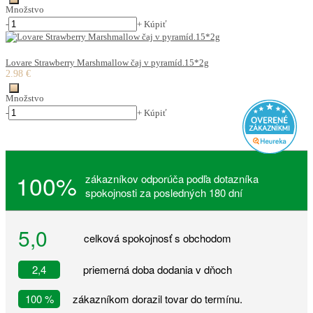
Množstvo
-
+
Kúpiť
Lovare Strawberry Marshmallow čaj v pyramíd.15*2g
2.98 €
Množstvo
-
+
Kúpiť
100%
zákazníkov odporúča podľa dotazníka
spokojnosti za posledných 180 dní
5,0
celková spokojnosť s obchodom
2,4
priemerná doba dodania v dňoch
100 %
zákazníkom dorazil tovar do termínu.