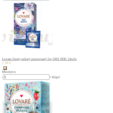
Lovare čierny,zelený porciovaný čaj 1001 NOC 24x2g
1.98 €
Množstvo
-
+
Kúpiť