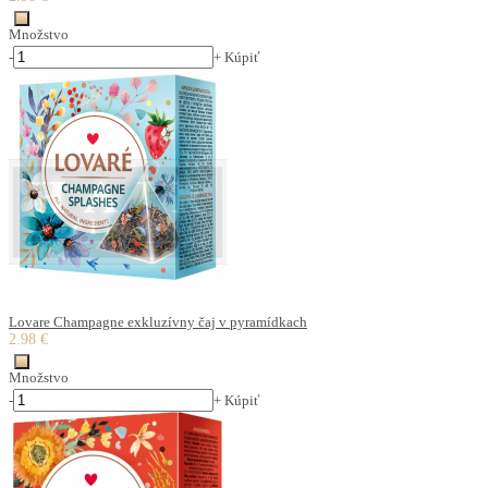
Množstvo
-
+
Kúpiť
Lovare Champagne exkluzívny čaj v pyramídkach
2.98 €
Množstvo
-
+
Kúpiť