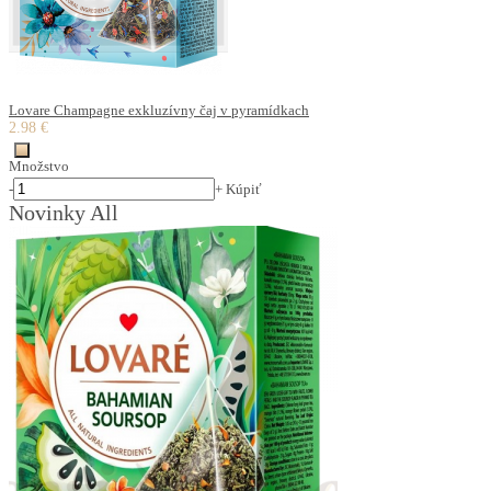
Lovare Champagne exkluzívny čaj v pyramídkach
2.98 €
Množstvo
-
+
Kúpiť
Novinky All