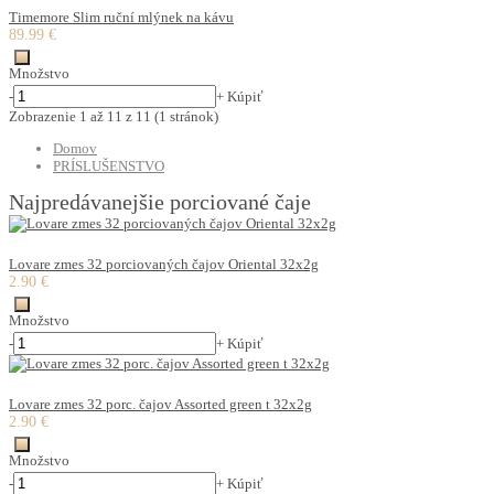
Timemore Slim ruční mlýnek na kávu
89.99 €
Množstvo
-
+
Kúpiť
Zobrazenie 1 až 11 z 11 (1 stránok)
Domov
PRÍSLUŠENSTVO
Najpredávanejšie porciované čaje
Lovare zmes 32 porciovaných čajov Oriental 32x2g
2.90 €
Množstvo
-
+
Kúpiť
Lovare zmes 32 porc. čajov Assorted green t 32x2g
2.90 €
Množstvo
-
+
Kúpiť