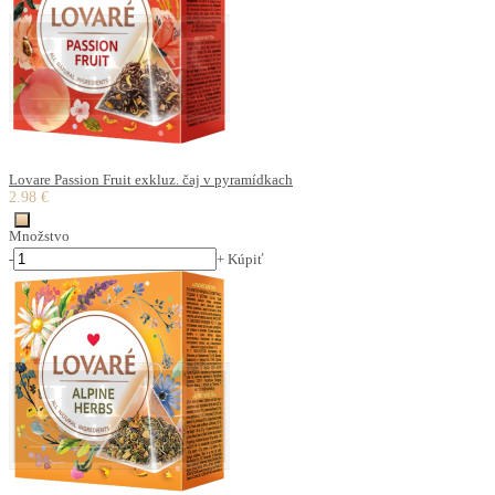
Lovare Passion Fruit exkluz. čaj v pyramídkach
2.98 €
Množstvo
-
+
Kúpiť