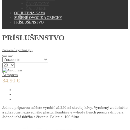
ČAJ OVOCNÝ
ČAJ PU ERH
OCHUTENÁ KÁVA
SUŠENÉ OVOCIE A ORECHY
PRÍSLUŠENSTVO
PRÍSLUŠENSTVO
Porovnať výrobok (0)
Aeropress
34.90 €
Jednou prípravou môžete vyrobiť až 250 ml skvelej kávy. Vyrobený z odolného
a zdravotne nezávadného plastu. Kombinuje výhody french pressu a drippera.
Jednoduchá údržba a čistenie. Balenie: 100 filtro..