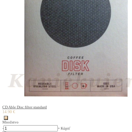
CD Able Disc filter standard
14.90 €
Množstvo
-
+
Kúpiť