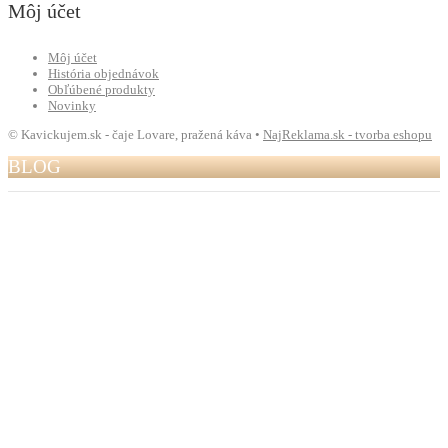
Môj účet
Môj účet
História objednávok
Obľúbené produkty
Novinky
© Kavickujem.sk - čaje Lovare, pražená káva •
NajReklama.sk - tvorba eshopu
BLOG