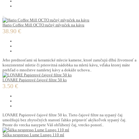
..
Hario Coffee Mill OCTO ručný mlynček na kávu
38.90 €
Jeho prednosťami sú keramické mlecie kamene, ktoré zaručujú dlhú životnosť a
konzistentné mletie či priesvitná nádobka na mletú kávu, vďaka ktorej máte
prehľad o množstve namletej kávy a dokáže uchova..
LOVARE Papierové čajové filtre 50 ks
3.50 €
LOVARE Papierové čajové filtre 50 ks. Tieto čajové filtre na sypaný čaj
umožňujú bez zbytočných starostí ľahko pripraviť akýkoľvek sypaný čaj.
Proste do vrecka nasypete Váš obľúbený čaj, vrecko ponorí..
Šálka nespresso Lume Lungo 110 ml