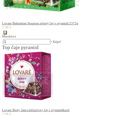
Lovare Bahamian Soursop zelený čaj v pyramíd.15*2g
2.98 €
Množstvo
-
+
Kúpiť
Top čaje pyramid
Lovare Berry Jam exkluzívny čaj v pyramídkach
2.98 €