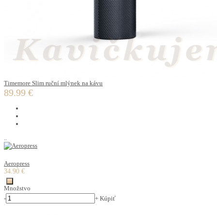
Timemore Slim ruční mlýnek na kávu
89.99 €
..
Aeropress
34.90 €
Množstvo
-
+
Kúpiť