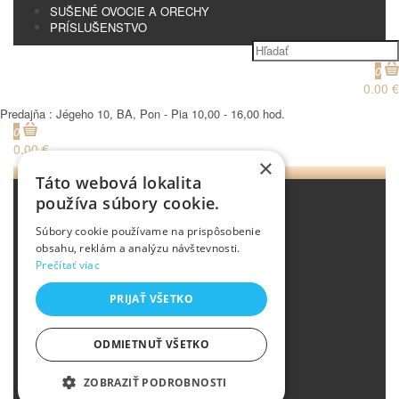
SUŠENÉ OVOCIE A ORECHY
PRÍSLUŠENSTVO
0
0.00 €
Predajňa : Jégeho 10, BA, Pon - Pia 10,00 - 16,00 hod.
0
0.00 €
×
Menu
Táto webová lokalita
LOVARE ČAJ
používa súbory cookie.
LOVARÉ ČAJ V
Súbory cookie používame na prispôsobenie
PYRAMÍDKACH
obsahu, reklám a analýzu návštevnosti.
LOVARÉ DARČEKOVÉ
Prečítať viac
BALENIA
LOVARÉ PORCIOVANÝ ČAJ
PRIJAŤ VŠETKO
LOVARÉ SYPANÝ ČAJ
ČERSTVO PRAŽENÁ KÁVA
ČAJ SYPANÝ
ODMIETNUŤ VŠETKO
ČAJ MATCHA
ČAJ LOVARE SYPANÝ
ZOBRAZIŤ PODROBNOSTI
ČAJ ZELENÝ