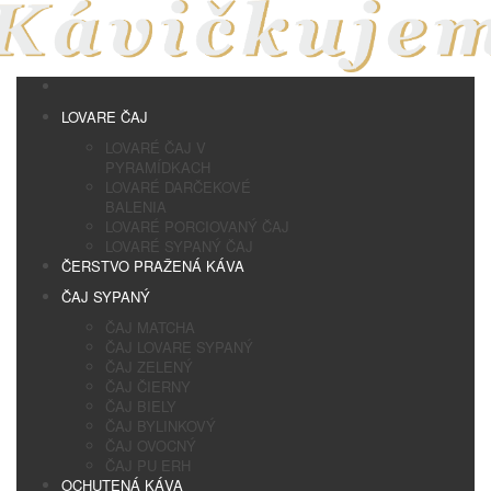
LOVARE ČAJ
LOVARÉ ČAJ V
PYRAMÍDKACH
LOVARÉ DARČEKOVÉ
BALENIA
LOVARÉ PORCIOVANÝ ČAJ
LOVARÉ SYPANÝ ČAJ
ČERSTVO PRAŽENÁ KÁVA
ČAJ SYPANÝ
ČAJ MATCHA
ČAJ LOVARE SYPANÝ
ČAJ ZELENÝ
ČAJ ČIERNY
ČAJ BIELY
ČAJ BYLINKOVÝ
ČAJ OVOCNÝ
ČAJ PU ERH
OCHUTENÁ KÁVA