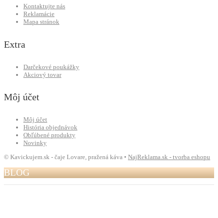
Kontaktujte nás
Reklamácie
Mapa stránok
Extra
Darčekové poukážky
Akciový tovar
Môj účet
Môj účet
História objednávok
Obľúbené produkty
Novinky
© Kavickujem.sk - čaje Lovare, pražená káva •
NajReklama.sk - tvorba eshopu
BLOG