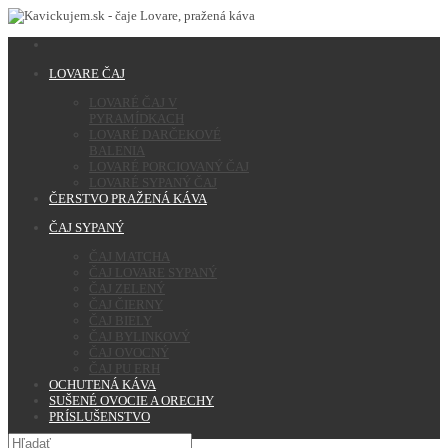
LOVARE ČAJ
LOVARÉ ČAJ V
PYRAMÍDKACH
LOVARÉ DARČEKOVÉ
BALENIA
LOVARÉ PORCIOVANÝ ČAJ
LOVARÉ SYPANÝ ČAJ
ČERSTVO PRAŽENÁ KÁVA
ČAJ SYPANÝ
ČAJ MATCHA
ČAJ LOVARE SYPANÝ
ČAJ ZELENÝ
ČAJ ČIERNY
ČAJ BIELY
ČAJ BYLINKOVÝ
ČAJ OVOCNÝ
ČAJ PU ERH
OCHUTENÁ KÁVA
SUŠENÉ OVOCIE A ORECHY
PRÍSLUŠENSTVO