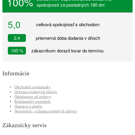
100%
spokojnosti za posledných 180 dní
5,0
celková spokojnosť s obchodom
2,4
priemerná doba dodania v dňoch
100 %
zákazníkom dorazil tovar do termínu.
Informácie
Obchodné podmienky
Ochrana osobných údajov
Odstúpenie od zmluvy
Reklamačný poriadok
Doprava a platba
Newsletter - ochrana osobných údajov
Zákaznícky servis