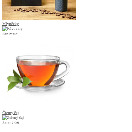
Mlynčeky
Kávovary
Čierny čaj
Zelený čaj