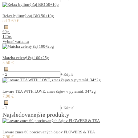
Relax bylinný čaj BIO 50+10g
od 3.69 €
60g.
125g.
Vybrať variantu
Matcha zelený čaj 100+25g
5.50 €
-
+
Kúpiť
Lovare TEA WITH LOVE, zmes čajov v pyramíd. 34*2g
7.90 €
-
+
Kúpiť
Najsledovanejšie produkty
Lovare zmes 60 porciovaných čajov FLOWERS & TEA
7.90 €