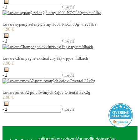
-
+
Kúpiť
Lovare sypaný zelený,čierny 1001 NOCÍ 80g+vrecúška
4.90 €
-
+
Kúpiť
Lovare Champagne exkluzívny čaj v pyramídkach
2.98 €
-
+
Kúpiť
Lovare zmes 32 porciovaných čajov Oriental 32x2g
2.90 €
-
+
Kúpiť
zákazníkov odporúča podľa dotazníka