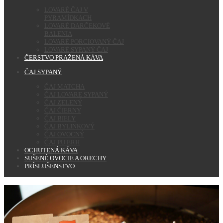
LOVARÉ ČAJ V
PYRAMÍDKACH
LOVARÉ DARČEKOVÉ
BALENIA
LOVARÉ PORCIOVANÝ ČAJ
LOVARÉ SYPANÝ ČAJ
ČERSTVO PRAŽENÁ KÁVA
ČAJ SYPANÝ
ČAJ MATCHA
ČAJ LOVARE SYPANÝ
ČAJ ZELENÝ
ČAJ ČIERNY
ČAJ BIELY
ČAJ BYLINKOVÝ
ČAJ OVOCNÝ
ČAJ PU ERH
OCHUTENÁ KÁVA
SUŠENÉ OVOCIE A ORECHY
PRÍSLUŠENSTVO