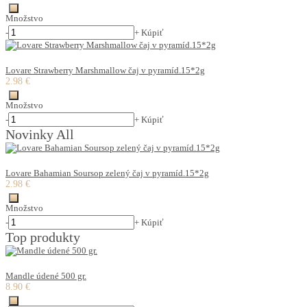
Množstvo
-
+
Kúpiť
Lovare Strawberry Marshmallow čaj v pyramíd.15*2g
2.98 €
Množstvo
-
+
Kúpiť
Novinky All
Lovare Bahamian Soursop zelený čaj v pyramíd.15*2g
2.98 €
Množstvo
-
+
Kúpiť
Top produkty
Mandle údené 500 gr.
8.90 €