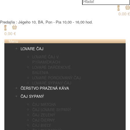
0
0.00 €
Predajňa : Jégeho 10, BA, Pon - Pia 10,00 - 16,00 hod.
0
0.00 €
Menu
LOVARE ČAJ
LOVARÉ ČAJ V
PYRAMÍDKACH
LOVARÉ DARČEKOVÉ
BALENIA
LOVARÉ PORCIOVANÝ ČAJ
LOVARÉ SYPANÝ ČAJ
ČERSTVO PRAŽENÁ KÁVA
ČAJ SYPANÝ
ČAJ MATCHA
ČAJ LOVARE SYPANÝ
ČAJ ZELENÝ
ČAJ ČIERNY
ČAJ BIELY