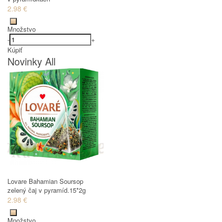
2.98 €
Množstvo
-
+
Kúpiť
Novinky All
Lovare Bahamian Soursop
zelený čaj v pyramíd.15*2g
2.98 €
Množstvo