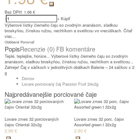
Bez DPH:
1.66 €
-
+
Kúpiť
Výberové lístky čierneho čaju so zvodným ananásom, sladkou
broskyňou, čínskou ružou, nechtíkom a svetlicou vo vrecúškach.
Čítať
viac...
Obľúbené
Porovnať
Popis
Recenzie (0)
FB komentáre
Teplé, teplejšie, horúce... Výberové lístky čierneho čaju so zvodným
ananásom, sladkou broskyňou, čínskou ružou, nechtíkom a svetlicou...
Zahreje! Čaj v sáčkoch v jednotlivých obálkach Balenie – 24 sáčkov x 2
g
Domov
Lovare porciovaný čaj Passion Fruit 24x2g
Najpredávanejšie porciované čaje
Lovare zmes 32 porciovaných
Lovare zmes 32 porc. čajov
čajov Oriental 32x2g
Assorted green t 32x2g
2.90 €
2.90 €