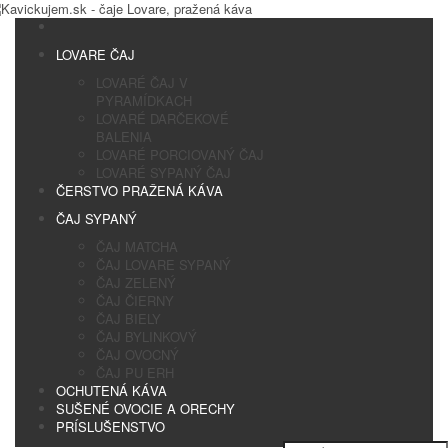
LOVARE ČAJ
LOVARÉ ČAJ V
PYRAMÍDKACH
LOVARÉ DARČEKOVÉ
BALENIA
LOVARÉ PORCIOVANÝ ČAJ
LOVARÉ SYPANÝ ČAJ
ČERSTVO PRAŽENÁ KÁVA
ČAJ SYPANÝ
ČAJ MATCHA
ČAJ LOVARE SYPANÝ
ČAJ ZELENÝ
ČAJ ČIERNY
ČAJ BIELY
ČAJ BYLINKOVÝ
ČAJ OVOCNÝ
ČAJ PU ERH
OCHUTENÁ KÁVA
SUŠENÉ OVOCIE A ORECHY
PRÍSLUŠENSTVO