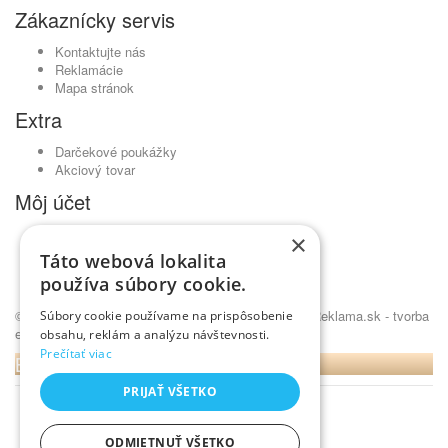
Zákaznícky servis
Kontaktujte nás
Reklamácie
Mapa stránok
Extra
Darčekové poukážky
Akciový tovar
Môj účet
Môj účet
×
História objednávok
Táto webová lokalita
Obľúbené produkty
používa súbory cookie.
Novinky
© Kavickujem.sk - čaje Lovare, pražená káva •
NajReklama.sk - tvorba
Súbory cookie používame na prispôsobenie
eshopu
obsahu, reklám a analýzu návštevnosti.
Prečítať viac
BLOG
PRIJAŤ VŠETKO
ODMIETNUŤ VŠETKO