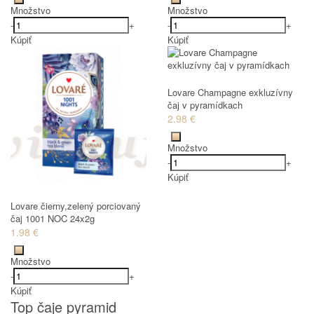
Množstvo
Množstvo
-
+
-
+
Kúpiť
Kúpiť
Lovare Champagne exkluzívny
čaj v pyramídkach
2.98 €
Množstvo
-
+
Kúpiť
Lovare čierny,zelený porciovaný
čaj 1001 NOC 24x2g
1.98 €
Množstvo
-
+
Kúpiť
Top čaje pyramid