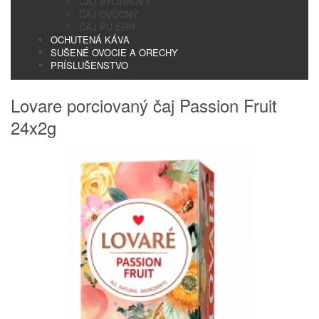
ČAJ BYLINKOVÝ
ČAJ OVOCNÝ
ČAJ PU ERH
OCHUTENÁ KÁVA
SUŠENÉ OVOCIE A ORECHY
PRÍSLUŠENSTVO
Lovare porciovaný čaj Passion Fruit
24x2g