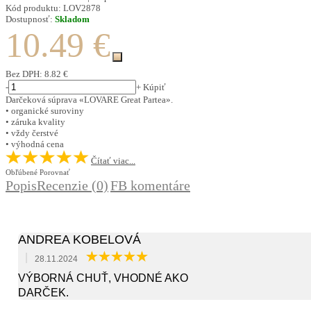
Kód produktu:
LOV2878
Dostupnosť:
Skladom
10.49 €
Bez DPH:
8.82 €
-
+
Kúpiť
Darčeková súprava «LOVARE Great Partea».
• organické suroviny
• záruka kvality
• vždy čerstvé
• výhodná cena
Čítať viac...
Obľúbené
Porovnať
Popis
Recenzie (0)
FB komentáre
ANDREA KOBELOVÁ
|
28.11.2024
VÝBORNÁ CHUŤ, VHODNÉ AKO
DARČEK.