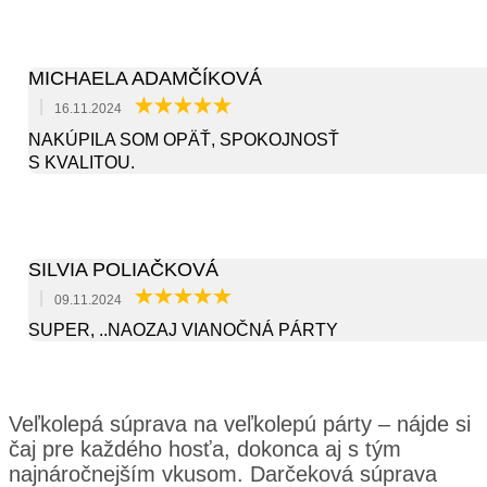
MICHAELA ADAMČÍKOVÁ
|
16.11.2024
NAKÚPILA SOM OPÄŤ, SPOKOJNOSŤ
S KVALITOU.
SILVIA POLIAČKOVÁ
|
09.11.2024
SUPER, ..NAOZAJ VIANOČNÁ PÁRTY
Veľkolepá súprava na veľkolepú párty – nájde si
čaj pre každého hosťa, dokonca aj s tým
najnáročnejším vkusom. Darčeková súprava