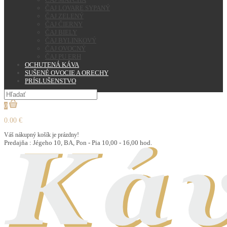
ČAJ LOVARE SYPANÝ
ČAJ ZELENÝ
ČAJ ČIERNY
ČAJ BIELY
ČAJ BYLINKOVÝ
ČAJ OVOCNÝ
ČAJ PU ERH
OCHUTENÁ KÁVA
SUŠENÉ OVOCIE A ORECHY
PRÍSLUŠENSTVO
0
0.00 €
Váš nákupný košík je prázdny!
Predajňa : Jégeho 10, BA, Pon - Pia 10,00 - 16,00 hod.