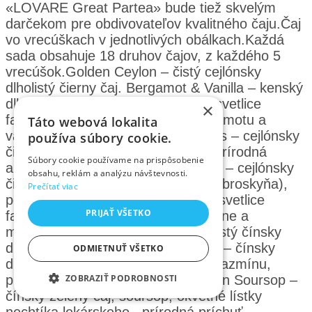
«LOVARE Great Partea» bude tiež skvelým
darčekom pre obdivovateľov kvalitného čaju.Čaj
vo vrecúškach v jednotlivých obálkach.Každá
sada obsahuje 18 druhov čajov, z každého 5
vrecúšok.Golden Ceylon – čistý cejlónsky
dlholistý čierny čaj. Bergamot & Vanilla – kenský
dlholistý čierny čaj, okvetné lístky svetlice
×
farbiarskej , prírodná príchuť bergamotu a
Táto webová lokalita
vanilky, drvená vanilka. Wild Berries – cejlónsky
používa súbory cookie.
čierny dlholistý čaj, jahody, šípky, prírodná
Súbory cookie používame na prispôsobenie
aróma lesných plodov Passion fruit – cejlónsky
obsahu, reklám a analýzu návštevnosti.
čierny čaj, kúsky ovocia (ananás a broskyňa),
Prečítať viac
pomarančová kôra, okvetné lístky svetlice
PRIJAŤ VŠETKO
farbiarske, prírodná príchuť broskyne a
mučenky. Exclusive Green tea – čistý čínsky
dlholistý zelený čaj. Royal Jasmine – čínsky
ODMIETNUŤ VŠETKO
dlholistý zelený čaj, okvetné lístky jazmínu,
ZOBRAZIŤ PODROBNOSTI
prírodná príchuť jazmínu. Bahamian Soursop –
čínsky zelený čaj, soursop, okvetné lístky