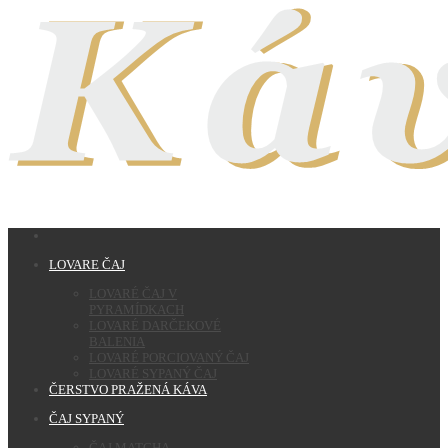
LOVARE ČAJ
LOVARÉ ČAJ V
PYRAMÍDKACH
LOVARÉ DARČEKOVÉ
BALENIA
LOVARÉ PORCIOVANÝ ČAJ
LOVARÉ SYPANÝ ČAJ
ČERSTVO PRAŽENÁ KÁVA
ČAJ SYPANÝ
ČAJ MATCHA