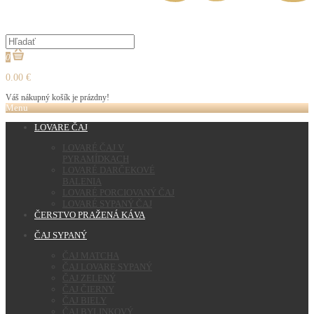
0
0.00 €
Váš nákupný košík je prázdny!
Menu
LOVARE ČAJ
LOVARÉ ČAJ V
PYRAMÍDKACH
LOVARÉ DARČEKOVÉ
BALENIA
LOVARÉ PORCIOVANÝ ČAJ
LOVARÉ SYPANÝ ČAJ
ČERSTVO PRAŽENÁ KÁVA
ČAJ SYPANÝ
ČAJ MATCHA
ČAJ LOVARE SYPANÝ
ČAJ ZELENÝ
ČAJ ČIERNY
ČAJ BIELY
ČAJ BYLINKOVÝ