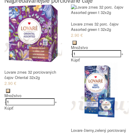
Najpredávanejšie porciované čaje
Lovare zmes 32 porc. čajov
Assorted green t 32x2g
2.90 €
Množstvo
-
+
Kúpiť
Lovare zmes 32 porciovaných
čajov Oriental 32x2g
2.90 €
Množstvo
-
+
Kúpiť
Lovare čierny,zelený porciovaný