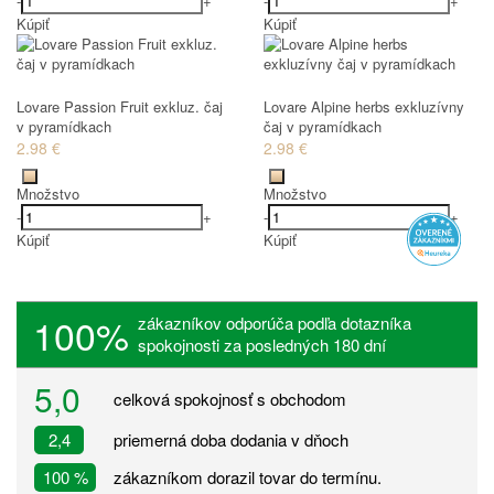
-
+
-
+
Kúpiť
Kúpiť
Lovare Passion Fruit exkluz. čaj
Lovare Alpine herbs exkluzívny
v pyramídkach
čaj v pyramídkach
2.98 €
2.98 €
Množstvo
Množstvo
-
+
-
+
Kúpiť
Kúpiť
100%
zákazníkov odporúča podľa dotazníka
spokojnosti za posledných 180 dní
5,0
celková spokojnosť s obchodom
2,4
priemerná doba dodania v dňoch
100 %
zákazníkom dorazil tovar do termínu.