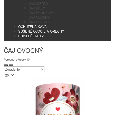
ČAJ ČIERNY
ČAJ BIELY
ČAJ BYLINKOVÝ
ČAJ OVOCNÝ
ČAJ PU ERH
OCHUTENÁ KÁVA
SUŠENÉ OVOCIE A ORECHY
PRÍSLUŠENSTVO
ČAJ OVOCNÝ
Porovnať výrobok (0)