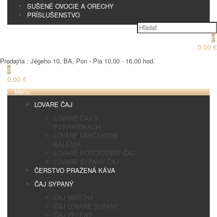
SUŠENÉ OVOCIE A ORECHY
PRÍSLUŠENSTVO
0
0.00 €
Predajňa : Jégeho 10, BA, Pon - Pia 10,00 - 16,00 hod.
0
0.00 €
Menu
LOVARE ČAJ
LOVARÉ ČAJ V
PYRAMÍDKACH
LOVARÉ DARČEKOVÉ
BALENIA
LOVARÉ PORCIOVANÝ ČAJ
LOVARÉ SYPANÝ ČAJ
ČERSTVO PRAŽENÁ KÁVA
ČAJ SYPANÝ
ČAJ MATCHA
ČAJ LOVARE SYPANÝ
ČAJ ZELENÝ