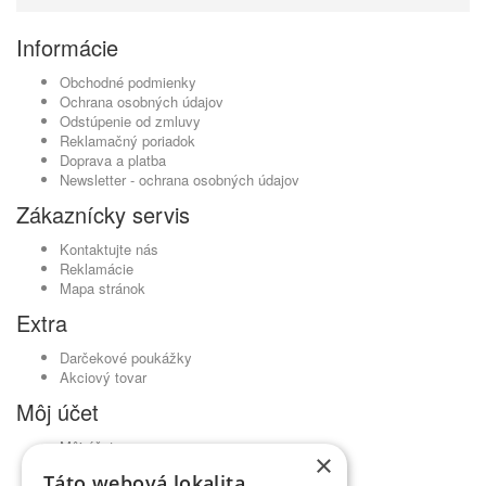
Informácie
Obchodné podmienky
Ochrana osobných údajov
Odstúpenie od zmluvy
Reklamačný poriadok
Doprava a platba
Newsletter - ochrana osobných údajov
Zákaznícky servis
Kontaktujte nás
Reklamácie
Mapa stránok
Extra
Darčekové poukážky
Akciový tovar
Môj účet
Môj účet
×
História objednávok
Táto webová lokalita
Obľúbené produkty