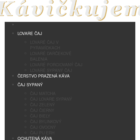
LOVARE ČAJ
LOVARÉ ČAJ V
PYRAMÍDKACH
LOVARÉ DARČEKOVÉ
BALENIA
LOVARÉ PORCIOVANÝ ČAJ
LOVARÉ SYPANÝ ČAJ
ČERSTVO PRAŽENÁ KÁVA
ČAJ SYPANÝ
ČAJ MATCHA
ČAJ LOVARE SYPANÝ
ČAJ ZELENÝ
ČAJ ČIERNY
ČAJ BIELY
ČAJ BYLINKOVÝ
ČAJ OVOCNÝ
ČAJ PU ERH
OCHUTENÁ KÁVA