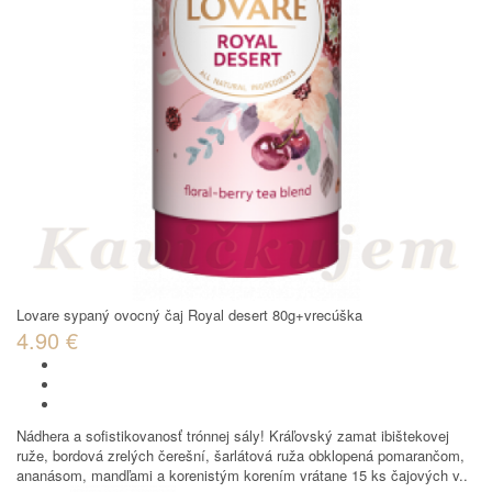
Lovare sypaný ovocný čaj Royal desert 80g+vrecúška
4.90 €
Nádhera a sofistikovanosť trónnej sály! Kráľovský zamat ibištekovej
ruže, bordová zrelých čerešní, šarlátová ruža obklopená pomarančom,
ananásom, mandľami a korenistým korením vrátane 15 ks čajových v..