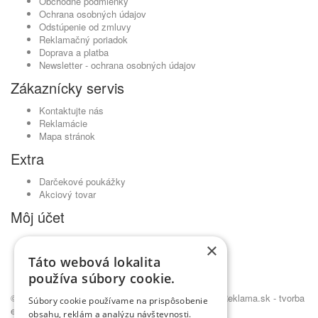
Obchodné podmienky
Ochrana osobných údajov
Odstúpenie od zmluvy
Reklamačný poriadok
Doprava a platba
Newsletter - ochrana osobných údajov
Zákaznícky servis
Kontaktujte nás
Reklamácie
Mapa stránok
Extra
Darčekové poukážky
Akciový tovar
Môj účet
Môj účet
×
História objednávok
Táto webová lokalita
Obľúbené produkty
používa súbory cookie.
Novinky
© Kavickujem.sk - čaje Lovare, pražená káva •
NajReklama.sk - tvorba
Súbory cookie používame na prispôsobenie
eshopu
obsahu, reklám a analýzu návštevnosti.