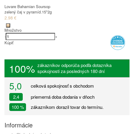
Lovare Bahamian Soursop
zelený čaj v pyramíd.15*2g
2.98 €
Množstvo
-
+
Kúpiť
100%
zákazníkov odporúča podľa dotazníka
spokojnosti za posledných 180 dní
5,0
celková spokojnosť s obchodom
2,4
priemerná doba dodania v dňoch
100 %
zákazníkom dorazil tovar do termínu.
Informácie