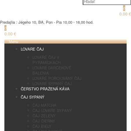
0
0.00 €
Predajňa : Jégeho 10, BA, Pon - Pia 10,00 - 16,00 hod.
0
0.00 €
Menu
LOVARE ČAJ
LOVARÉ ČAJ V
PYRAMÍDKACH
LOVARÉ DARČEKOVÉ
BALENIA
LOVARÉ PORCIOVANÝ ČAJ
LOVARÉ SYPANÝ ČAJ
ČERSTVO PRAŽENÁ KÁVA
ČAJ SYPANÝ
ČAJ MATCHA
ČAJ LOVARE SYPANÝ
ČAJ ZELENÝ
ČAJ ČIERNY
ČAJ BIELY