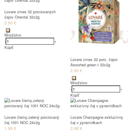
Lovare zmes 32 porciovaných
čajov Oriental 32x2g
2.90 €
Množstvo
-
+
Kúpiť
Lovare zmes 32 porc. čajov
Assorted green t 32x2g
2.90 €
Množstvo
-
+
Kúpiť
Lovare čierny,zelený porciovaný
Lovare Champagne exkluzívny
čaj 1001 NOC 24x2g
čaj v pyramídkach
1.98 €
2.98 €