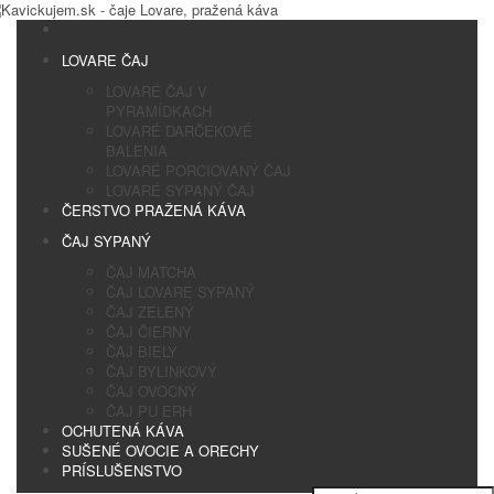
LOVARE ČAJ
LOVARÉ ČAJ V
PYRAMÍDKACH
LOVARÉ DARČEKOVÉ
BALENIA
LOVARÉ PORCIOVANÝ ČAJ
LOVARÉ SYPANÝ ČAJ
ČERSTVO PRAŽENÁ KÁVA
ČAJ SYPANÝ
ČAJ MATCHA
ČAJ LOVARE SYPANÝ
ČAJ ZELENÝ
ČAJ ČIERNY
ČAJ BIELY
ČAJ BYLINKOVÝ
ČAJ OVOCNÝ
ČAJ PU ERH
OCHUTENÁ KÁVA
SUŠENÉ OVOCIE A ORECHY
PRÍSLUŠENSTVO