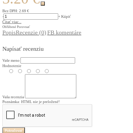
Bez DPH:
2.69 €
-
+
Kúpiť
Čítať viac...
Obľúbené
Porovnať
Popis
Recenzie (0)
FB komentáre
Napísať recenziu
Vaše meno
Hodnotenie
Vaša recenzia
Poznámka:
HTML nie je preložené!
Pokračovať