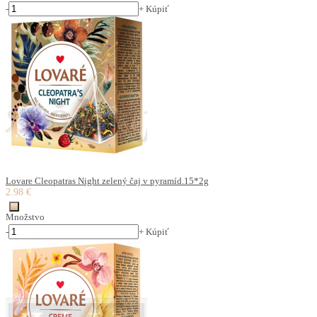
-
+
Kúpiť
Lovare Cleopatras Night zelený čaj v pyramíd.15*2g
2.98 €
Množstvo
-
+
Kúpiť