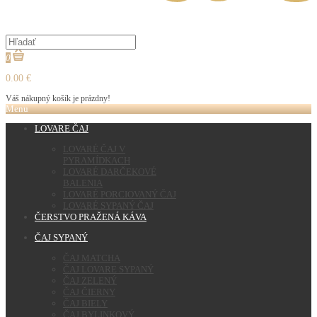
0
0.00 €
Váš nákupný košík je prázdny!
Menu
LOVARE ČAJ
LOVARÉ ČAJ V
PYRAMÍDKACH
LOVARÉ DARČEKOVÉ
BALENIA
LOVARÉ PORCIOVANÝ ČAJ
LOVARÉ SYPANÝ ČAJ
ČERSTVO PRAŽENÁ KÁVA
ČAJ SYPANÝ
ČAJ MATCHA
ČAJ LOVARE SYPANÝ
ČAJ ZELENÝ
ČAJ ČIERNY
ČAJ BIELY
ČAJ BYLINKOVÝ