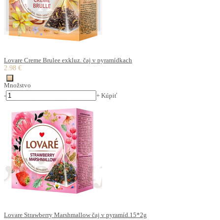
Lovare Creme Brulee exkluz. čaj v pyramídkach
2.98 €
Množstvo
-
+
Kúpiť
Lovare Strawberry Marshmallow čaj v pyramíd.15*2g