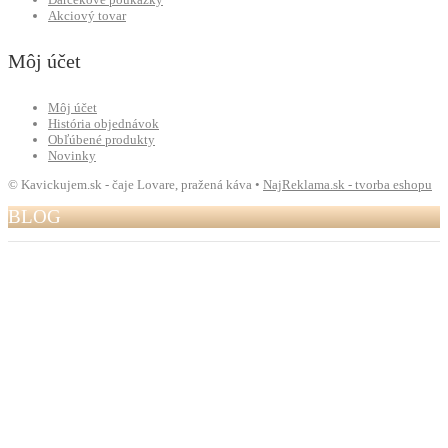
Akciový tovar
Môj účet
Môj účet
História objednávok
Obľúbené produkty
Novinky
© Kavickujem.sk - čaje Lovare, pražená káva •
NajReklama.sk - tvorba eshopu
BLOG