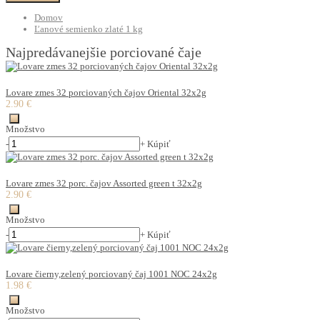
Domov
Ľanové semienko zlaté 1 kg
Najpredávanejšie porciované čaje
Lovare zmes 32 porciovaných čajov Oriental 32x2g
2.90 €
Množstvo
-
+
Kúpiť
Lovare zmes 32 porc. čajov Assorted green t 32x2g
2.90 €
Množstvo
-
+
Kúpiť
Lovare čierny,zelený porciovaný čaj 1001 NOC 24x2g
1.98 €
Množstvo