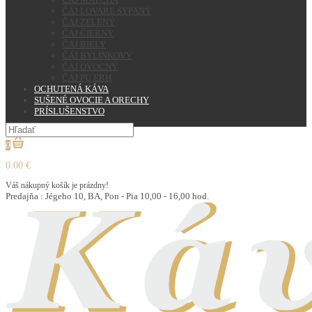
ČAJ LOVARE SYPANÝ
ČAJ ZELENÝ
ČAJ ČIERNY
ČAJ BIELY
ČAJ BYLINKOVÝ
ČAJ OVOCNÝ
ČAJ PU ERH
OCHUTENÁ KÁVA
SUŠENÉ OVOCIE A ORECHY
PRÍSLUŠENSTVO
0
0.00 €
Váš nákupný košík je prázdny!
Predajňa : Jégeho 10, BA, Pon - Pia 10,00 - 16,00 hod.