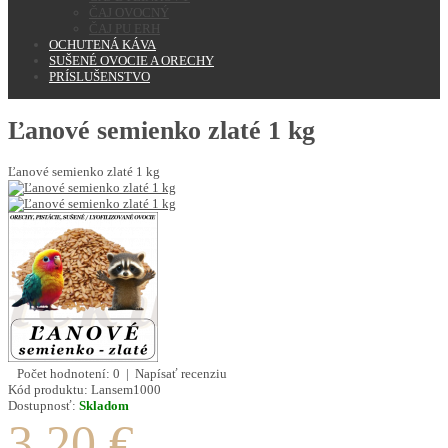
ČAJ OVOCNÝ
ČAJ PU ERH
OCHUTENÁ KÁVA
SUŠENÉ OVOCIE A ORECHY
PRÍSLUŠENSTVO
Ľanové semienko zlaté 1 kg
Ľanové semienko zlaté 1 kg
Počet hodnotení: 0
|
Napísať recenziu
Kód produktu:
Lansem1000
Dostupnosť:
Skladom
3.20 €