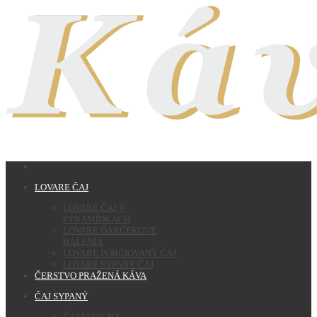
LOVARE ČAJ
LOVARÉ ČAJ V
PYRAMÍDKACH
LOVARÉ DARČEKOVÉ
BALENIA
LOVARÉ PORCIOVANÝ ČAJ
LOVARÉ SYPANÝ ČAJ
ČERSTVO PRAŽENÁ KÁVA
ČAJ SYPANÝ
ČAJ MATCHA