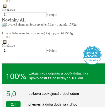
2.98 €
Množstvo
-
+
Kúpiť
Novinky All
Lovare Bahamian Soursop zelený čaj v pyramíd.15*2g
2.98 €
Množstvo
-
+
Kúpiť
100%
zákazníkov odporúča podľa dotazníka
spokojnosti za posledných 180 dní
5,0
celková spokojnosť s obchodom
2,4
priemerná doba dodania v dňoch