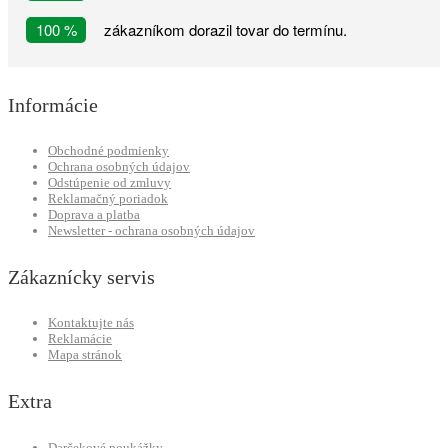
100 %
zákazníkom dorazil tovar do termínu.
Informácie
Obchodné podmienky
Ochrana osobných údajov
Odstúpenie od zmluvy
Reklamačný poriadok
Doprava a platba
Newsletter - ochrana osobných údajov
Zákaznícky servis
Kontaktujte nás
Reklamácie
Mapa stránok
Extra
Darčekové poukážky