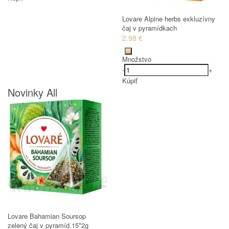
Lovare Alpine herbs exkluzívny
čaj v pyramídkach
2.98 €
Množstvo
-
+
Kúpiť
Novinky All
Lovare Bahamian Soursop
zelený čaj v pyramíd.15*2g