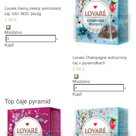
Lovare čierny,zelený porciovaný
čaj 1001 NOC 24x2g
1.98 €
Množstvo
-
+
Kúpiť
Lovare Champagne exkluzívny
čaj v pyramídkach
2.98 €
Množstvo
-
+
Kúpiť
Top čaje pyramid