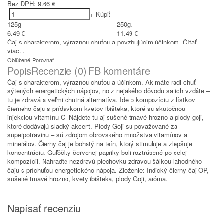
Bez DPH:
9.66 €
-
+
Kúpiť
125g.
250g.
6.49 €
11.49 €
Čaj s charakterom, výraznou chuťou a povzbujúcim účinkom.
Čítať
viac...
Obľúbené
Porovnať
Popis
Recenzie (0)
FB komentáre
Čaj s charakterom, výraznou chuťou a účinkom. Ak máte radi chuť
sýtených energetických nápojov, no z nejakého dôvodu sa ich vzdáte –
tu je zdravá a veľmi chutná alternatíva. Ide o kompozíciu z lístkov
čierneho čaju s prídavkom kvetov ibišteka, ktoré sú skutočnou
injekciou vitamínu C. Nájdete tu aj sušené tmavé hrozno a plody goji,
ktoré dodávajú sladký akcent. Plody Goji sú považované za
superpotravinu – sú zdrojom obrovského množstva vitamínov a
minerálov. Čierny čaj je bohatý na teín, ktorý stimuluje a zlepšuje
koncentráciu. Guľôčky červenej papriky boli roztrúsené po celej
kompozícii. Nahraďte nezdravú plechovku zdravou šálkou lahodného
čaju s príchuťou energetického nápoja. Zloženie: Indický čierny čaj OP,
sušené tmavé hrozno, kvety ibišteka, plody Goji, aróma.
Napísať recenziu