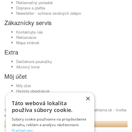
Reklamačný poriadok
Doprava a platba
Newsletter - ochrana osobných údajov
Zákaznícky servis
Kontaktujte nás
Reklamácie
Mapa stránok
Extra
Darčekové poukážky
Akciový tovar
Môj účet
Môj účet
História objednávok
Obľúbené produkty
×
Novinky
Táto webová lokalita
používa súbory cookie.
© Kavickujem.sk - čaje Lovare, pražená káva •
NajReklama.sk - tvorba
eshopu
Súbory cookie používame na prispôsobenie
BLOG
obsahu, reklám a analýzu návštevnosti.
Prečítať viac