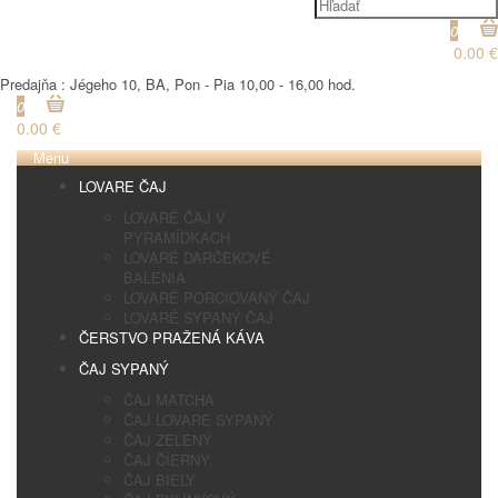
0
0.00 €
Predajňa : Jégeho 10, BA, Pon - Pia 10,00 - 16,00 hod.
0
0.00 €
Menu
LOVARE ČAJ
LOVARÉ ČAJ V
PYRAMÍDKACH
LOVARÉ DARČEKOVÉ
BALENIA
LOVARÉ PORCIOVANÝ ČAJ
LOVARÉ SYPANÝ ČAJ
ČERSTVO PRAŽENÁ KÁVA
ČAJ SYPANÝ
ČAJ MATCHA
ČAJ LOVARE SYPANÝ
ČAJ ZELENÝ
ČAJ ČIERNY
ČAJ BIELY