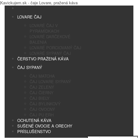
LOVARE ČAJ
LOVARÉ ČAJ V
PYRAMÍDKACH
LOVARÉ DARČEKOVÉ
BALENIA
LOVARÉ PORCIOVANÝ ČAJ
LOVARÉ SYPANÝ ČAJ
ČERSTVO PRAŽENÁ KÁVA
ČAJ SYPANÝ
ČAJ MATCHA
ČAJ LOVARE SYPANÝ
ČAJ ZELENÝ
ČAJ ČIERNY
ČAJ BIELY
ČAJ BYLINKOVÝ
ČAJ OVOCNÝ
ČAJ PU ERH
OCHUTENÁ KÁVA
SUŠENÉ OVOCIE A ORECHY
PRÍSLUŠENSTVO