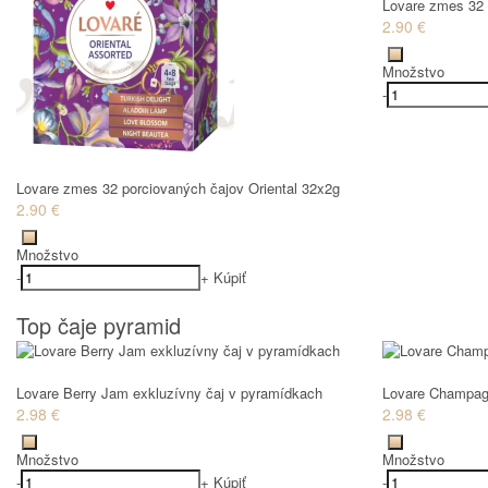
Lovare zmes 32 
2.90 €
Množstvo
-
Lovare zmes 32 porciovaných čajov Oriental 32x2g
2.90 €
Množstvo
-
+
Kúpiť
Top čaje pyramid
Lovare Berry Jam exkluzívny čaj v pyramídkach
Lovare Champagn
2.98 €
2.98 €
Množstvo
Množstvo
-
+
Kúpiť
-