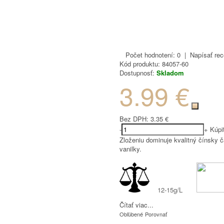
Počet hodnotení: 0
|
Napísať rec
Kód produktu:
84057-60
Dostupnosť:
Skladom
3.99 €
Bez DPH:
3.35 €
-
+
Kúpi
Zloženiu dominuje kvalitný čínsky 
vanilky.
12-15g/L
Čítať viac...
Obľúbené
Porovnať