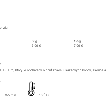
enziu
60g.
125g.
3.99 €
7.99 €
ť
čaj Pu Erh, ktorý je obohatený o chuť kokosu, kakaových bôbov, škorice a
°
3-5 min.
100
C