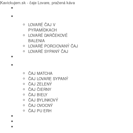
LOVARE ČAJ
LOVARÉ ČAJ V
PYRAMÍDKACH
LOVARÉ DARČEKOVÉ
BALENIA
LOVARÉ PORCIOVANÝ ČAJ
LOVARÉ SYPANÝ ČAJ
ČERSTVO PRAŽENÁ KÁVA
ČAJ SYPANÝ
ČAJ MATCHA
ČAJ LOVARE SYPANÝ
ČAJ ZELENÝ
ČAJ ČIERNY
ČAJ BIELY
ČAJ BYLINKOVÝ
ČAJ OVOCNÝ
ČAJ PU ERH
OCHUTENÁ KÁVA
SUŠENÉ OVOCIE A ORECHY
PRÍSLUŠENSTVO