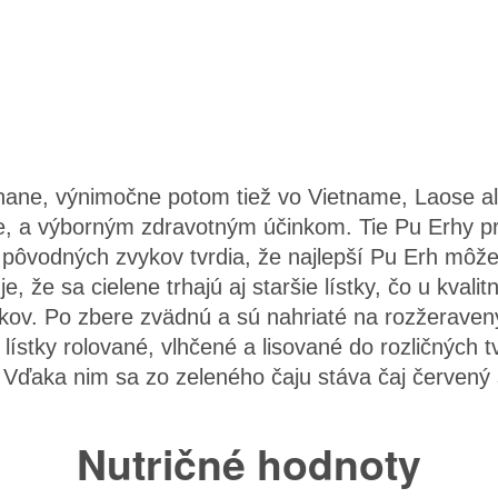
nnane, výnimočne potom tiež vo Vietname, Laose a
ie, a výborným zdravotným účinkom. Tie Pu Erhy pr
 pôvodných zvykov tvrdia, že najlepší Pu Erh môže 
e, že sa cielene trhajú aj staršie lístky, čo u kval
stkov. Po zbere zvädnú a sú nahriaté na rozžerave
 lístky rolované, vlhčené a lisované do rozličných
e. Vďaka nim sa zo zeleného čaju stáva čaj červený
Nutričné hodnoty