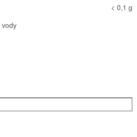
< 0,1 g
l vody