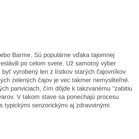
lebo Barme. Sú populárne vďaka tajomnej
eslávili po celom svete. Už samotný výber
byť vyrobený len z lístkov starých čajovníkov
itných zelených čajov je vec takmer nemysliteľné.
ných panviciach, čím dôjde k takzvanému "zabitiu
 tvarov. V takom stave sa ponechajú procesu
 s typickými senzorickými aj zdravotnými