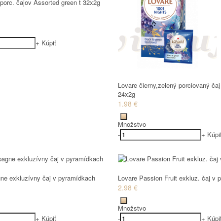
porc. čajov Assorted green t 32x2g
+
Kúpiť
Lovare čierny,zelený porciovaný č
24x2g
1.98 €
Množstvo
-
+
Kúpi
e exkluzívny čaj v pyramídkach
Lovare Passion Fruit exkluz. čaj v
2.98 €
Množstvo
+
Kúpiť
-
+
Kúpi