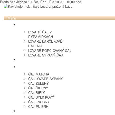
Predajňa : Jégeho 10, BA, Pon - Pia 10,00 - 16,00 hod.
Menu
LOVARE ČAJ
LOVARÉ ČAJ V
PYRAMÍDKACH
LOVARÉ DARČEKOVÉ
BALENIA
LOVARÉ PORCIOVANÝ ČAJ
LOVARÉ SYPANÝ ČAJ
ČERSTVO PRAŽENÁ KÁVA
ČAJ SYPANÝ
ČAJ MATCHA
ČAJ LOVARE SYPANÝ
ČAJ ZELENÝ
ČAJ ČIERNY
ČAJ BIELY
ČAJ BYLINKOVÝ
ČAJ OVOCNÝ
ČAJ PU ERH
OCHUTENÁ KÁVA