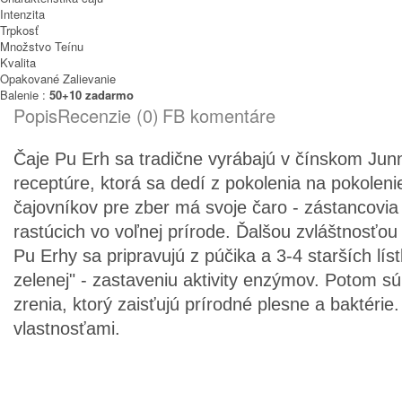
Intenzita
Trpkosť
Množstvo Teínu
Kvalita
Opakované Zalievanie
Balenie :
50+10 zadarmo
Popis
Recenzie (0)
FB komentáre
Čaje Pu Erh sa tradične vyrábajú v čínskom Ju
receptúre, ktorá sa dedí z pokolenia na pokolen
čajovníkov pre zber má svoje čaro - zástancovia
rastúcich vo voľnej prírode. Ďalšou zvláštnosťou j
Pu Erhy sa pripravujú z púčika a 3-4 starších lí
zelenej" - zastaveniu aktivity enzýmov. Potom sú
zrenia, ktorý zaisťujú prírodné plesne a baktéri
vlastnosťami.