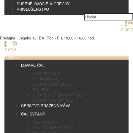
SUŠENÉ OVOCIE A ORECHY
PRÍSLUŠENSTVO
0
0.00 €
Predajňa : Jégeho 10, BA, Pon - Pia 10,00 - 16,00 hod.
0
0.00 €
Menu
LOVARE ČAJ
LOVARÉ ČAJ V
PYRAMÍDKACH
LOVARÉ DARČEKOVÉ
BALENIA
LOVARÉ PORCIOVANÝ ČAJ
LOVARÉ SYPANÝ ČAJ
ČERSTVO PRAŽENÁ KÁVA
ČAJ SYPANÝ
ČAJ MATCHA
ČAJ LOVARE SYPANÝ
ČAJ ZELENÝ