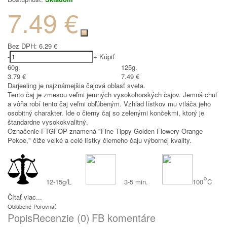
7.49 €
Bez DPH:
6.29 €
-
+
Kúpiť
60g.
125g.
3.79 €
7.49 €
Darjeeling je najznámejšia čajová oblasť sveta.
Tento čaj je zmesou veľmi jemných vysokohorských čajov. Jemná chuť
a vôňa robí tento čaj veľmi obľúbeným. Vzhľad lístkov mu vtláča jeho
osobitný charakter. Ide o čierny čaj so zelenými končekmi, ktorý je
štandardne vysokokvalitný.
Označenie FTGFOP znamená "Fine Tippy Golden Flowery Orange
Pekoe," čiže veľké a celé lístky čierneho čaju výbornej kvality.
°
12-15g/L
3-5 min.
100
C
Čítať viac...
Obľúbené
Porovnať
Popis
Recenzie (0)
FB komentáre