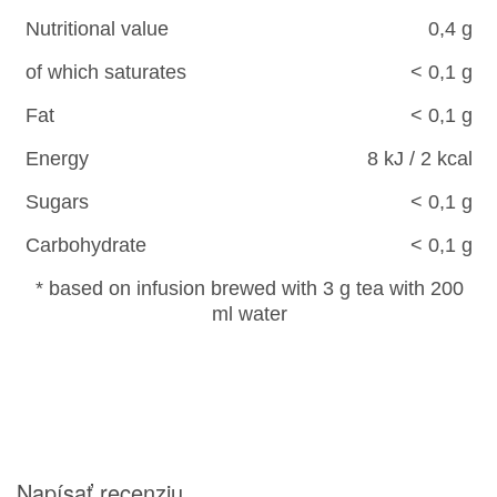
Nutritional value
0,4 g
of which saturates
< 0,1 g
Fat
< 0,1 g
Energy
8 kJ / 2 kcal
Sugars
< 0,1 g
Carbohydrate
< 0,1 g
* based on infusion brewed with 3 g tea with 200
ml water
Napísať recenziu