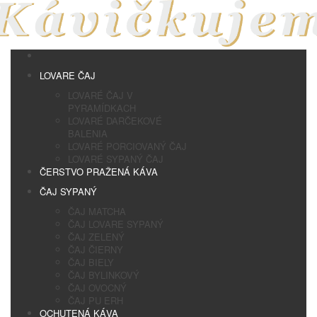
LOVARE ČAJ
LOVARÉ ČAJ V
PYRAMÍDKACH
LOVARÉ DARČEKOVÉ
BALENIA
LOVARÉ PORCIOVANÝ ČAJ
LOVARÉ SYPANÝ ČAJ
ČERSTVO PRAŽENÁ KÁVA
ČAJ SYPANÝ
ČAJ MATCHA
ČAJ LOVARE SYPANÝ
ČAJ ZELENÝ
ČAJ ČIERNY
ČAJ BIELY
ČAJ BYLINKOVÝ
ČAJ OVOCNÝ
ČAJ PU ERH
OCHUTENÁ KÁVA