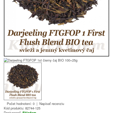
Počet hodnotení: 0
|
Napísať recenziu
Kód produktu:
82744-125
Dostupnosť:
Skladom