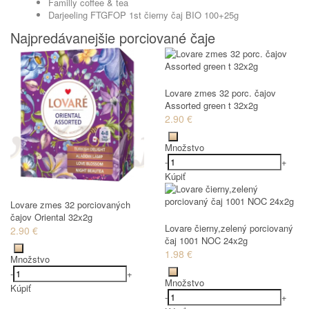
Familly coffee & tea
Darjeeling FTGFOP 1st čierny čaj BIO 100+25g
Najpredávanejšie porciované čaje
Lovare zmes 32 porc. čajov
Assorted green t 32x2g
2.90 €
Množstvo
-
+
Kúpiť
Lovare zmes 32 porciovaných
čajov Oriental 32x2g
Lovare čierny,zelený porciovaný
2.90 €
čaj 1001 NOC 24x2g
1.98 €
Množstvo
-
+
Množstvo
Kúpiť
-
+