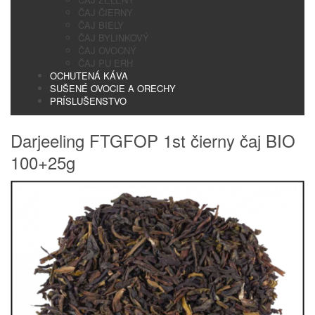
ČAJ ČIERNY
ČAJ BIELY
ČAJ BYLINKOVÝ
ČAJ OVOCNÝ
ČAJ PU ERH
OCHUTENÁ KÁVA
SUŠENÉ OVOCIE A ORECHY
PRÍSLUŠENSTVO
Darjeeling FTGFOP 1st čierny čaj BIO
100+25g