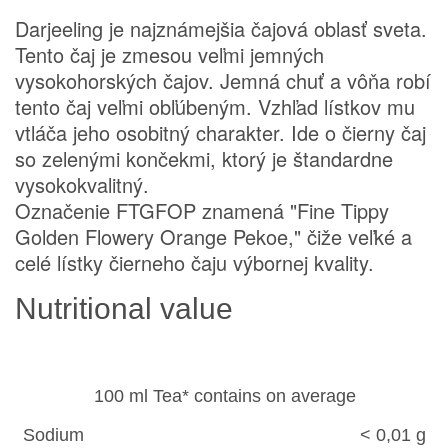
Darjeeling je najznámejšia čajová oblasť sveta.
Tento čaj je zmesou veľmi jemných
vysokohorských čajov. Jemná chuť a vôňa robí
tento čaj veľmi obľúbeným. Vzhľad lístkov mu
vtláča jeho osobitný charakter. Ide o čierny čaj
so zelenými končekmi, ktorý je štandardne
vysokokvalitný.
Označenie FTGFOP znamená "Fine Tippy
Golden Flowery Orange Pekoe," čiže veľké a
celé lístky čierneho čaju výbornej kvality.
Nutritional value
100 ml Tea* contains on average
Sodium
< 0,01 g