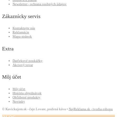
Newsletter - ochrana osobných údajov
Zákaznícky servis
Kontaktujte nás
Reklamácie
Mapa stránok
Extra
Darčekové poukážky
Akciový tovar
Môj účet
Môj účet
História objednávok
Obľúbené produkty
Novinky
© Kavickujem.sk - čaje Lovare, pražená káva •
NajReklama.sk - tvorba eshopu