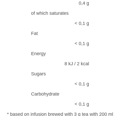
0,4 g
of which saturates
< 0,1 g
Fat
< 0,1 g
Energy
8 kJ / 2 kcal
Sugars
< 0,1 g
Carbohydrate
< 0,1 g
* based on infusion brewed with 3 g tea with 200 ml