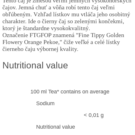
Tento čaj je zmesou veľmi jemných vysokohorských
čajov. Jemná chuť a vôňa robí tento čaj veľmi
obľúbeným. Vzhľad lístkov mu vtláča jeho osobitný
charakter. Ide o čierny čaj so zelenými končekmi,
ktorý je štandardne vysokokvalitný.
Označenie FTGFOP znamená "Fine Tippy Golden
Flowery Orange Pekoe," čiže veľké a celé lístky
čierneho čaju výbornej kvality.
Nutritional value
100 ml Tea* contains on average
Sodium
< 0,01 g
Nutritional value