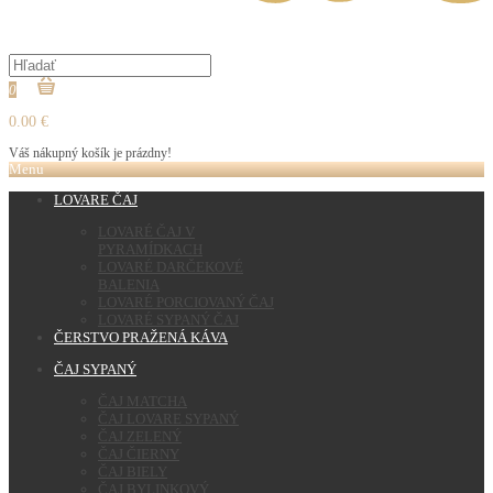
0
0.00 €
Váš nákupný košík je prázdny!
Menu
LOVARE ČAJ
LOVARÉ ČAJ V
PYRAMÍDKACH
LOVARÉ DARČEKOVÉ
BALENIA
LOVARÉ PORCIOVANÝ ČAJ
LOVARÉ SYPANÝ ČAJ
ČERSTVO PRAŽENÁ KÁVA
ČAJ SYPANÝ
ČAJ MATCHA
ČAJ LOVARE SYPANÝ
ČAJ ZELENÝ
ČAJ ČIERNY
ČAJ BIELY
ČAJ BYLINKOVÝ