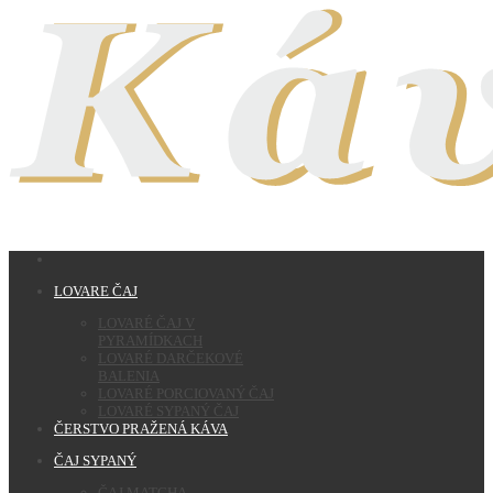
LOVARE ČAJ
LOVARÉ ČAJ V
PYRAMÍDKACH
LOVARÉ DARČEKOVÉ
BALENIA
LOVARÉ PORCIOVANÝ ČAJ
LOVARÉ SYPANÝ ČAJ
ČERSTVO PRAŽENÁ KÁVA
ČAJ SYPANÝ
ČAJ MATCHA