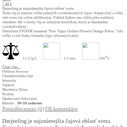
7.49 €
Darjeeling je najznámejšia čajová oblasť sveta.
Tento čaj je zmesou veľmi jemných vysokohorských čajov. Jemná chuť a vôňa
robí tento čaj veľmi obľúbeným. Vzhľad lístkov mu vtláča jeho osobitný
charakter. Ide o čierny čaj so zelenými končekmi, ktorý je štandardne
vysokokvalitný.
Označenie FTGFOP znamená "Fine Tippy Golden Flowery Orange Pekoe," čiže
veľké a celé lístky čierneho čaju výbornej kvality.
°
12-15g/L
3-5 min.
100
C
Čítať viac...
Obľúbené
Porovnať
Charakteristika čaju
Intenzita
Trpkosť
Množstvo Teínu
Kvalita
Opakované Zalievanie
Balenie :
50+10 zadarmo
Popis
Recenzie (0)
FB komentáre
Darjeeling je najznámejšia čajová oblasť sveta.