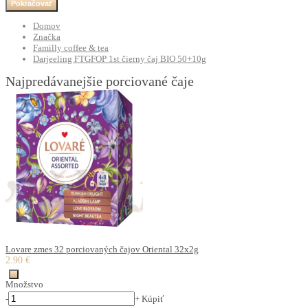
Pokračovať
Domov
Značka
Familly coffee & tea
Darjeeling FTGFOP 1st čierny čaj BIO 50+10g
Najpredávanejšie porciované čaje
Lovare zmes 32 porciovaných čajov Oriental 32x2g
2.90 €
Množstvo
-
+
Kúpiť