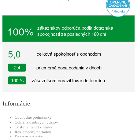
100%
zákazníkov odporúča podľa dotazníka
spokojnosti za posledných 180 dní
5,0
celková spokojnosť s obchodom
2,4
priemerná doba dodania v dňoch
100 %
zákazníkom dorazil tovar do termínu.
Informácie
Obchodné podmienky
Ochrana osobných údajov
Odstúpenie od zmluvy
Reklamačný poriadok
Doprava a platba