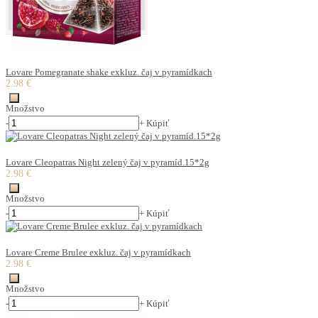
Lovare Pomegranate shake exkluz. čaj v pyramídkach
2.98 €
Množstvo
-
+
Kúpiť
Lovare Cleopatras Night zelený čaj v pyramíd.15*2g
2.98 €
Množstvo
-
+
Kúpiť
Lovare Creme Brulee exkluz. čaj v pyramídkach
2.98 €
Množstvo
-
+
Kúpiť