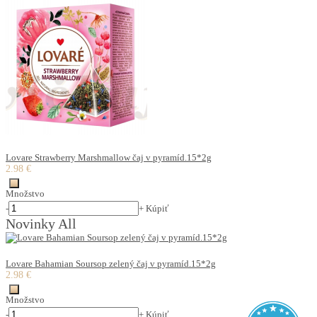
Lovare Strawberry Marshmallow čaj v pyramíd.15*2g
2.98 €
Množstvo
-
+
Kúpiť
Novinky All
Lovare Bahamian Soursop zelený čaj v pyramíd.15*2g
2.98 €
Množstvo
-
+
Kúpiť