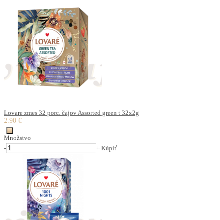
Lovare zmes 32 porc. čajov Assorted green t 32x2g
2.90 €
Množstvo
-
+
Kúpiť