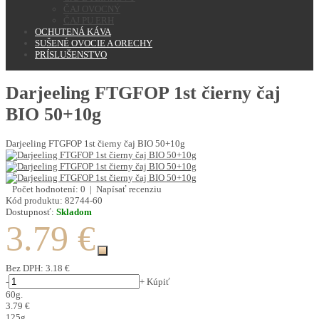
ČAJ OVOCNÝ
ČAJ PU ERH
OCHUTENÁ KÁVA
SUŠENÉ OVOCIE A ORECHY
PRÍSLUŠENSTVO
Darjeeling FTGFOP 1st čierny čaj
BIO 50+10g
Darjeeling FTGFOP 1st čierny čaj BIO 50+10g
Počet hodnotení: 0
|
Napísať recenziu
Kód produktu:
82744-60
Dostupnosť:
Skladom
3.79 €
Bez DPH:
3.18 €
-
+
Kúpiť
60g.
3.79 €
125g.