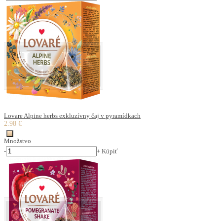
Lovare Alpine herbs exkluzívny čaj v pyramídkach
2.98 €
Množstvo
-
+
Kúpiť