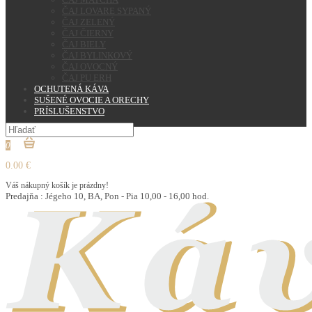
ČAJ LOVARE SYPANÝ
ČAJ ZELENÝ
ČAJ ČIERNY
ČAJ BIELY
ČAJ BYLINKOVÝ
ČAJ OVOCNÝ
ČAJ PU ERH
OCHUTENÁ KÁVA
SUŠENÉ OVOCIE A ORECHY
PRÍSLUŠENSTVO
0
0.00 €
Váš nákupný košík je prázdny!
Predajňa : Jégeho 10, BA, Pon - Pia 10,00 - 16,00 hod.