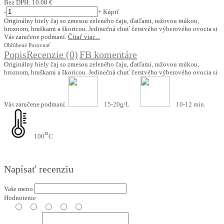
Bez DPH:
10.08 €
-
+
Kúpiť
Originálny biely čaj so zmesou zeleného čaju, ďatľami, ružovou múkou,
hroznom, hruškami a škoricou. Jedinečná chuť čerstvého výberového ovocia si
Vás zaručene podmaní.
Čítať viac...
Obľúbené
Porovnať
Popis
Recenzie (0)
FB komentáre
Originálny biely čaj so zmesou zeleného čaju, ďatľami, ružovou múkou,
hroznom, hruškami a škoricou. Jedinečná chuť čerstvého výberového ovocia si
Vás zaručene podmaní.
15-20g/L
10-12 min.
°
100
C
Napísať recenziu
Vaše meno
Hodnotenie