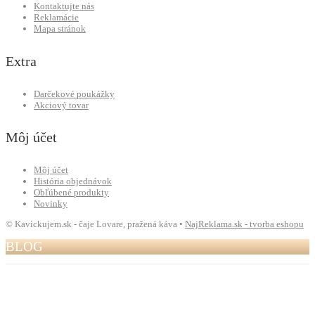
Kontaktujte nás
Reklamácie
Mapa stránok
Extra
Darčekové poukážky
Akciový tovar
Môj účet
Môj účet
História objednávok
Obľúbené produkty
Novinky
© Kavickujem.sk - čaje Lovare, pražená káva •
NajReklama.sk - tvorba eshopu
BLOG