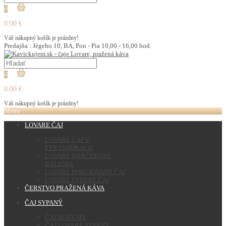
0
0.00 €
Váš nákupný košík je prázdny!
Predajňa : Jégeho 10, BA, Pon - Pia 10,00 - 16,00 hod.
0
0.00 €
Váš nákupný košík je prázdny!
Menu
LOVARE ČAJ
LOVARÉ ČAJ V
PYRAMÍDKACH
LOVARÉ DARČEKOVÉ
BALENIA
LOVARÉ PORCIOVANÝ ČAJ
LOVARÉ SYPANÝ ČAJ
ČERSTVO PRAŽENÁ KÁVA
ČAJ SYPANÝ
ČAJ MATCHA
ČAJ LOVARE SYPANÝ