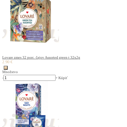
Lovare zmes 32 porc. čajov Assorted green t 32x2g
2.90 €
Množstvo
-
+
Kúpiť