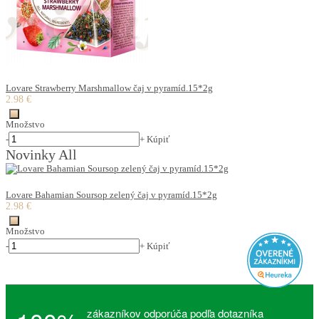
Lovare Strawberry Marshmallow čaj v pyramíd.15*2g
2.98 €
Množstvo
-
+
Kúpiť
Novinky All
Lovare Bahamian Soursop zelený čaj v pyramíd.15*2g
2.98 €
Množstvo
-
+
Kúpiť
zákazníkov odporúča podľa dotazníka