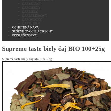
ČAJ ZELENÝ
ČAJ ČIERNY
ČAJ BIELY
ČAJ BYLINKOVÝ
ČAJ OVOCNÝ
ČAJ PU ERH
OCHUTENÁ KÁVA
SUŠENÉ OVOCIE A ORECHY
PRÍSLUŠENSTVO
Supreme taste biely čaj BIO 100+25g
Supreme taste biely čaj BIO 100+25g