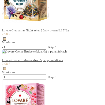
Lovare Cleopatras Night zelený čaj v pyramíd.15*2g
2.98 €
Množstvo
-
+
Kúpiť
Lovare Creme Brulee exkluz. čaj v pyramídkach
2.98 €
Množstvo
-
+
Kúpiť