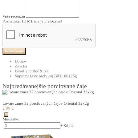
Vaša recenzia
Poznámka:
HTML nie je preložené!
Pokračovať
Domov
Značka
Familly coffee & tea
Supreme taste biely čaj BIO 100+25g
Najpredávanejšie porciované čaje
Lovare zmes 32 porciovaných čajov Oriental 32x2g
2.90 €
Množstvo
-
+
Kúpiť