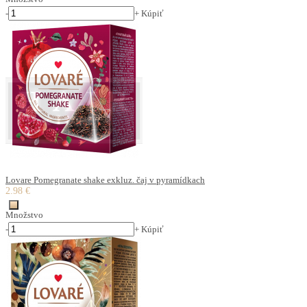
-
+
Kúpiť
Lovare Pomegranate shake exkluz. čaj v pyramídkach
2.98 €
Množstvo
-
+
Kúpiť