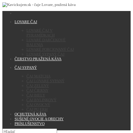
LOVARE ČAJ
LOVARÉ ČAJ V
PYRAMÍDKACH
LOVARÉ DARČEKOVÉ
BALENIA
LOVARÉ PORCIOVANÝ ČAJ
LOVARÉ SYPANÝ ČAJ
ČERSTVO PRAŽENÁ KÁVA
ČAJ SYPANÝ
ČAJ MATCHA
ČAJ LOVARE SYPANÝ
ČAJ ZELENÝ
ČAJ ČIERNY
ČAJ BIELY
ČAJ BYLINKOVÝ
ČAJ OVOCNÝ
ČAJ PU ERH
OCHUTENÁ KÁVA
SUŠENÉ OVOCIE A ORECHY
PRÍSLUŠENSTVO