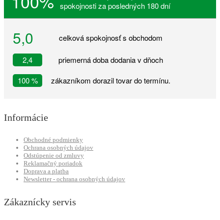
100%
spokojnosti za posledných 180 dní
5,0
celková spokojnosť s obchodom
2,4
priemerná doba dodania v dňoch
100 %
zákazníkom dorazil tovar do termínu.
Informácie
Obchodné podmienky
Ochrana osobných údajov
Odstúpenie od zmluvy
Reklamačný poriadok
Doprava a platba
Newsletter - ochrana osobných údajov
Zákaznícky servis