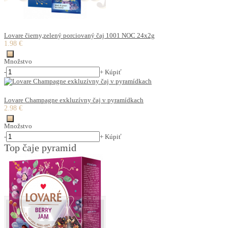
Lovare čierny,zelený porciovaný čaj 1001 NOC 24x2g
1.98 €
Množstvo
-
+
Kúpiť
Lovare Champagne exkluzívny čaj v pyramídkach
2.98 €
Množstvo
-
+
Kúpiť
Top čaje pyramid