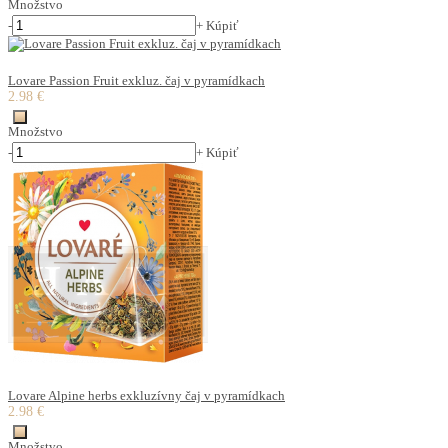
Množstvo
-
+
Kúpiť
Lovare Passion Fruit exkluz. čaj v pyramídkach
2.98 €
Množstvo
-
+
Kúpiť
Lovare Alpine herbs exkluzívny čaj v pyramídkach
2.98 €
Množstvo