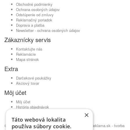
Obchodné podmienky
Ochrana osobných údajov
Odstúpenie od zmluvy
Reklamačný poriadok
Doprava a platba
Newsletter - ochrana osobných údajov
Zákaznícky servis
Kontaktujte nás
Reklamácie
Mapa stránok
Extra
Darčekové poukážky
Akciový tovar
Môj účet
Môj účet
História objednávok
Obľúbené produkty
×
Novinky
Táto webová lokalita
používa súbory cookie.
© Kavickujem.sk - čaje Lovare, pražená káva •
NajReklama.sk - tvorba