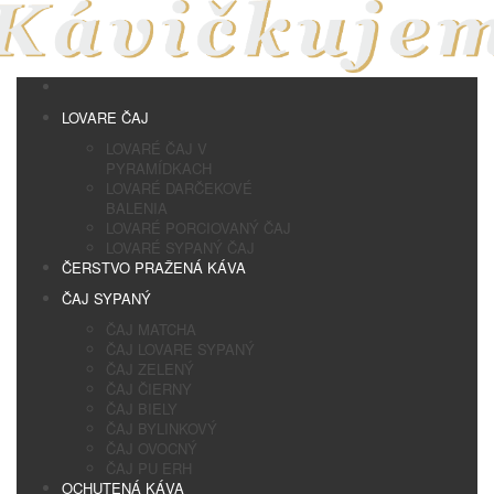
LOVARE ČAJ
LOVARÉ ČAJ V
PYRAMÍDKACH
LOVARÉ DARČEKOVÉ
BALENIA
LOVARÉ PORCIOVANÝ ČAJ
LOVARÉ SYPANÝ ČAJ
ČERSTVO PRAŽENÁ KÁVA
ČAJ SYPANÝ
ČAJ MATCHA
ČAJ LOVARE SYPANÝ
ČAJ ZELENÝ
ČAJ ČIERNY
ČAJ BIELY
ČAJ BYLINKOVÝ
ČAJ OVOCNÝ
ČAJ PU ERH
OCHUTENÁ KÁVA