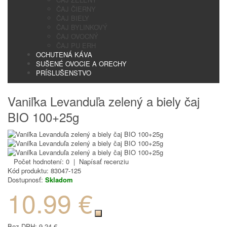
ČAJ ČIERNY
ČAJ BIELY
ČAJ BYLINKOVÝ
ČAJ OVOCNÝ
ČAJ PU ERH
OCHUTENÁ KÁVA
SUŠENÉ OVOCIE A ORECHY
PRÍSLUŠENSTVO
Vaniľka Levanduľa zelený a biely čaj
BIO 100+25g
Počet hodnotení: 0
|
Napísať recenziu
Kód produktu:
83047-125
Dostupnosť:
Skladom
10.99 €
Bez DPH:
9.24 €