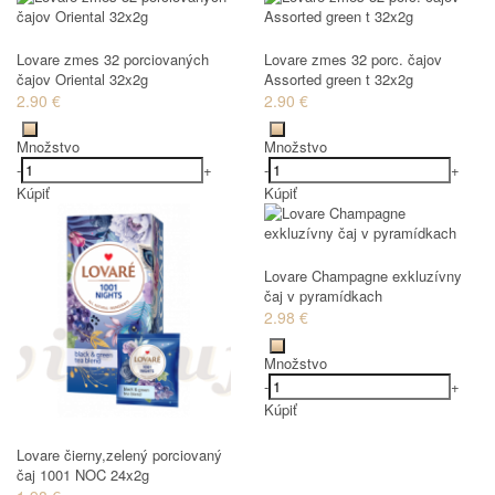
Lovare zmes 32 porciovaných
Lovare zmes 32 porc. čajov
čajov Oriental 32x2g
Assorted green t 32x2g
2.90 €
2.90 €
Množstvo
Množstvo
-
+
-
+
Kúpiť
Kúpiť
Lovare Champagne exkluzívny
čaj v pyramídkach
2.98 €
Množstvo
-
+
Kúpiť
Lovare čierny,zelený porciovaný
čaj 1001 NOC 24x2g