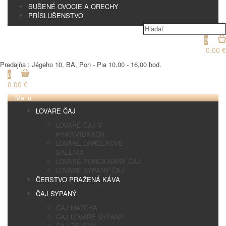
SUŠENÉ OVOCIE A ORECHY
PRÍSLUŠENSTVO
0
0.00 €
Predajňa : Jégeho 10, BA, Pon - Pia 10,00 - 16,00 hod.
0
0.00 €
Menu
LOVARE ČAJ
LOVARÉ ČAJ V
PYRAMÍDKACH
LOVARÉ DARČEKOVÉ
BALENIA
LOVARÉ PORCIOVANÝ ČAJ
LOVARÉ SYPANÝ ČAJ
ČERSTVO PRAŽENÁ KÁVA
ČAJ SYPANÝ
ČAJ MATCHA
ČAJ LOVARE SYPANÝ
ČAJ ZELENÝ