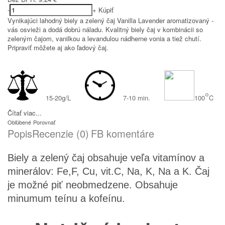
-
+
Kúpiť
Vynikajúci lahodný biely a zelený čaj Vanilla Lavender aromatizovaný -
vás osvieži a dodá dobrú náladu. Kvalitný biely čaj v kombinácii so
zeleným čajom, vanilkou a levandulou nádherne vonia a tiež chutí.
Pripraviť môžete aj ako ľadový čaj.
°
15-20g/L
7-10 min.
100
C
Čítať viac...
Obľúbené
Porovnať
Popis
Recenzie (0)
FB komentáre
Biely a zelený čaj obsahuje veľa vitamínov a
minerálov: Fe,F, Cu, vit.C, Na, K, Na a K. Čaj
je možné piť neobmedzene. Obsahuje
minumum teínu a kofeínu.