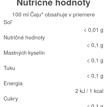
Nutričné hodnoty
100 ml Čaju* obsahuje v priemere
Soľ
< 0,01 g
Nutričné hodnoty
< 0,1 g
Mastných kyselín
< 0,1 g
Tuku
< 0,1 g
Energia
2 kJ / 1 kcal
Cukry
< 0,1 g