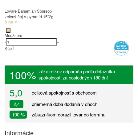
Lovare Bahamian Soursop
zelený čaj v pyramíd.15*2g
2.98 €
Množstvo
-
+
Kúpiť
100%
zákazníkov odporúča podľa dotazníka
spokojnosti za posledných 180 dní
5,0
celková spokojnosť s obchodom
2,4
priemerná doba dodania v dňoch
100 %
zákazníkom dorazil tovar do termínu.
Informácie