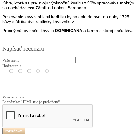
Káva, ktorá sa pre svoju výnimočnú kvalitu z 90% spracováva mokr
sa nachádza cca 78mil.
od oblasti Barahona.
Pestovanie kávy v oblasti karibiku by sa dalo datovať do doby 1725 – 1
kávy stáli iba dve rastlinky kávovníkov.
Presný názov našej kávy je
DOMINICANA
a farma z ktorej naša káv
Napísať recenziu
Vaše meno
Hodnotenie
Vaša recenzia
Poznámka:
HTML nie je preložené!
Pokračovať