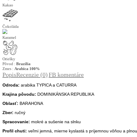
Kakao
Čokoláda
Karamel
Oriešky
Pôvod :
Brazília
Zmes :
Arabica 100%
Popis
Recenzie (0)
FB komentáre
Odroda:
arabika TYPICA a CATURRA
Krajina pôvodu:
DOMINIKÁNSKA REPUBLIKA
Oblasť:
BARAHONA
Zber:
ručný
Spracovanie:
mokré a sušenie na slnku
Profil chuti:
veľmi jemná, mierne kyslastá s príjemnou vôňou a plno