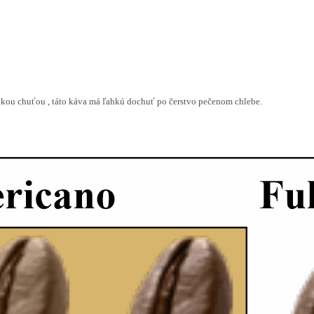
dkou chuťou , táto káva má ľahkú dochuť po čerstvo pečenom chlebe.