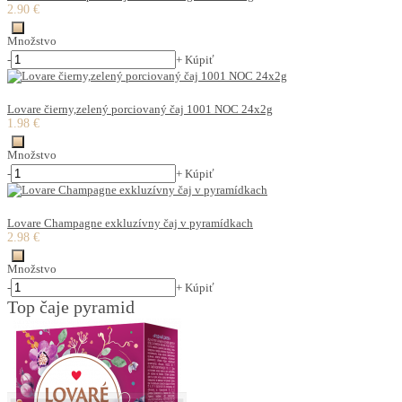
2.90 €
Množstvo
-
+
Kúpiť
Lovare čierny,zelený porciovaný čaj 1001 NOC 24x2g
1.98 €
Množstvo
-
+
Kúpiť
Lovare Champagne exkluzívny čaj v pyramídkach
2.98 €
Množstvo
-
+
Kúpiť
Top čaje pyramid