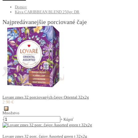
Domov
Káva CARIBBEAN BLEND 250gr. DR
Najpredávanejšie porciované čaje
Lovare zmes 32 porciovaných čajov Oriental 32x2g
2.90 €
Množstvo
-
+
Kúpiť
Lovare zmes 32 porc. čajov Assorted green t 32x2g