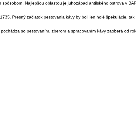
ým spôsobom.
Najlepšou oblasťou je juhozápad antilského ostrova v B
735. Presný začiatok pestovania kávy by boli len holé špekulácie, tak a
a pochádza so pestovaním, zberom a spracovaním kávy zaoberá od ro