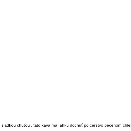
u sladkou
chuťou
,
táto káva má ľahkú dochuť po čerstvo pečenom chle