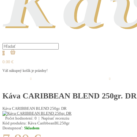
0
0.00 €
Váš nákupný košík je prázdny!
LOVARE ČAJ
ČERSTVO PRAŽENÁ KÁVA
ČAJ SYPANÝ
OCHUTENÁ K
Káva CARIBBEAN BLEND 250gr. DR
Káva CARIBBEAN BLEND 250gr. DR
Počet hodnotení: 0
|
Napísať recenziu
Kód produktu:
Káva CaribbeanBL250gr
Dostupnosť:
Skladom