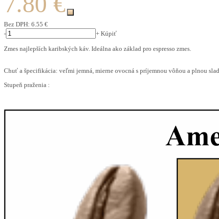
7.80 €
Bez DPH:
6.55 €
-
+
Kúpiť
Zmes najlepších karibských káv. Ideálna ako základ pro espresso zmes.
Chuť a špecifikácia: veľmi jemná, mierne ovocná s príjemnou vôňou a plnou sla
Stupeň praženia :