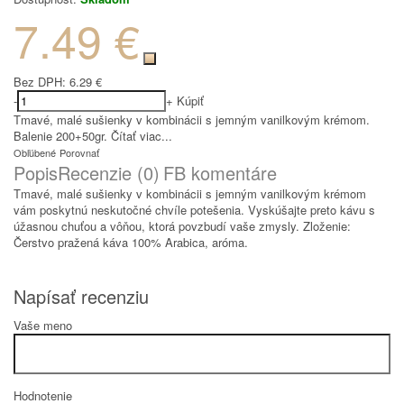
7.49 €
Bez DPH:
6.29 €
-
+
Kúpiť
Tmavé, malé sušienky v kombinácii s jemným vanilkovým krémom.
Balenie 200+50gr.
Čítať viac...
Obľúbené
Porovnať
Popis
Recenzie (0)
FB komentáre
Tmavé, malé sušienky v kombinácii s jemným vanilkovým krémom
vám poskytnú neskutočné chvíle potešenia. Vyskúšajte preto kávu s
úžasnou chuťou a vôňou, ktorá povzbudí vaše zmysly. Zloženie:
Čerstvo pražená káva 100% Arabica, aróma.
Napísať recenziu
Vaše meno
Hodnotenie