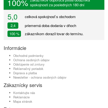
100%
spokojnosti za posledných 180 dní
5,0
celková spokojnosť s obchodom
2,4
priemerná doba dodania v dňoch
100 %
zákazníkom dorazil tovar do termínu.
Informácie
Obchodné podmienky
Ochrana osobných údajov
Odstúpenie od zmluvy
Reklamačný poriadok
Doprava a platba
Newsletter - ochrana osobných údajov
Zákaznícky servis
Kontaktujte nás
Reklamácie
Mapa stránok