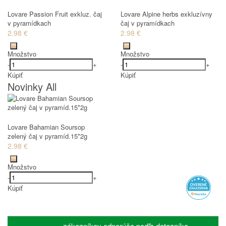
Lovare Passion Fruit exkluz. čaj
Lovare Alpine herbs exkluzívny
v pyramídkach
čaj v pyramídkach
2.98 €
2.98 €
Množstvo
Množstvo
-
+
-
+
Kúpiť
Kúpiť
Novinky All
Lovare Bahamian Soursop
zelený čaj v pyramíd.15*2g
2.98 €
Množstvo
-
+
Kúpiť
zákazníkov odporúča podľa dotazníka