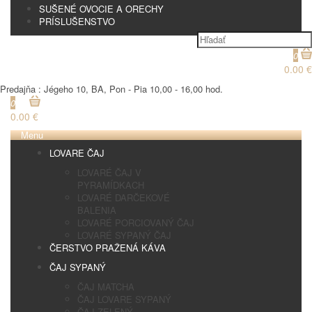
SUŠENÉ OVOCIE A ORECHY
PRÍSLUŠENSTVO
0
0.00 €
Predajňa : Jégeho 10, BA, Pon - Pia 10,00 - 16,00 hod.
0
0.00 €
Menu
LOVARE ČAJ
LOVARÉ ČAJ V
PYRAMÍDKACH
LOVARÉ DARČEKOVÉ
BALENIA
LOVARÉ PORCIOVANÝ ČAJ
LOVARÉ SYPANÝ ČAJ
ČERSTVO PRAŽENÁ KÁVA
ČAJ SYPANÝ
ČAJ MATCHA
ČAJ LOVARE SYPANÝ
ČAJ ZELENÝ