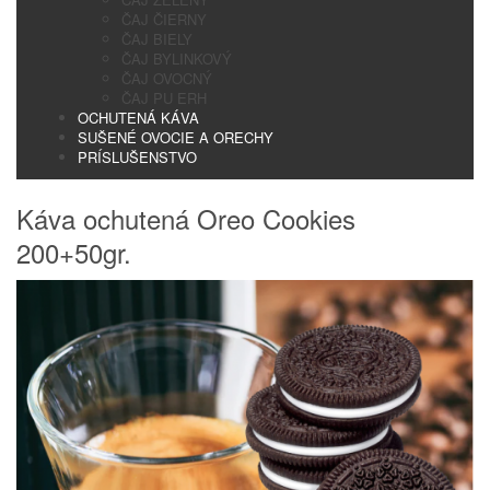
ČAJ ČIERNY
ČAJ BIELY
ČAJ BYLINKOVÝ
ČAJ OVOCNÝ
ČAJ PU ERH
OCHUTENÁ KÁVA
SUŠENÉ OVOCIE A ORECHY
PRÍSLUŠENSTVO
Káva ochutená Oreo Cookies
200+50gr.