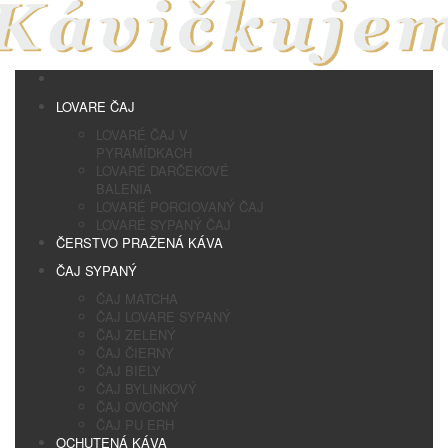
LOVARE ČAJ
LOVARÉ ČAJ V
PYRAMÍDKACH
LOVARÉ DARČEKOVÉ
BALENIA
LOVARÉ PORCIOVANÝ ČAJ
LOVARÉ SYPANÝ ČAJ
ČERSTVO PRAŽENÁ KÁVA
ČAJ SYPANÝ
ČAJ MATCHA
ČAJ LOVARE SYPANÝ
ČAJ ZELENÝ
ČAJ ČIERNY
ČAJ BIELY
ČAJ BYLINKOVÝ
ČAJ OVOCNÝ
ČAJ PU ERH
OCHUTENÁ KÁVA