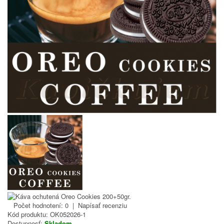
Počet hodnotení: 0
|
Napísať recenziu
Kód produktu:
OK052026-1
Dostupnosť:
Skladom