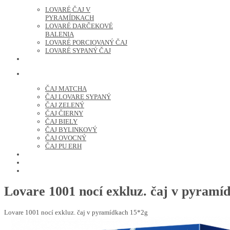
LOVARÉ ČAJ V
PYRAMÍDKACH
LOVARÉ DARČEKOVÉ
BALENIA
LOVARÉ PORCIOVANÝ ČAJ
LOVARÉ SYPANÝ ČAJ
ČERSTVO PRAŽENÁ KÁVA
ČAJ SYPANÝ
ČAJ MATCHA
ČAJ LOVARE SYPANÝ
ČAJ ZELENÝ
ČAJ ČIERNY
ČAJ BIELY
ČAJ BYLINKOVÝ
ČAJ OVOCNÝ
ČAJ PU ERH
OCHUTENÁ KÁVA
SUŠENÉ OVOCIE A ORECHY
PRÍSLUŠENSTVO
Lovare 1001 nocí exkluz. čaj v pyramí
Lovare 1001 nocí exkluz. čaj v pyramídkach 15*2g