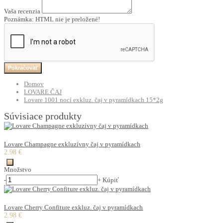
Vaša recenzia
Poznámka:
HTML nie je preložené!
Pokračovať
Domov
LOVARE ČAJ
Lovare 1001 nocí exkluz. čaj v pyramídkach 15*2g
Súvisiace produkty
Lovare Champagne exkluzívny čaj v pyramídkach
2.98 €
Množstvo
-
+
Kúpiť
Lovare Cherry Confiture exkluz. čaj v pyramídkach
2.98 €