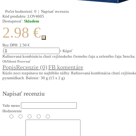
Počet hodnotení: 0
|
Napísať recenziu
Kód produktu:
LOV4605
Dostupnosť:
Skladom
2.98 €
Bez DPH:
2.50 €
-
+
Kúpiť
Rafinovaná kombinácia chutí cejlónskeho čierneho čaju a zeleného čaju Sencha
Obľúbené
Porovnať
Popis
Recenzie (0)
FB komentáre
Kúzlo noci rozpútava tie najhlbšie túžby. Rafinovaná kombinácia chutí cejlónsk
pyramídkach. Balenie: 30 g (15 x 2 g)
Napísať recenziu
Vaše meno
Hodnotenie