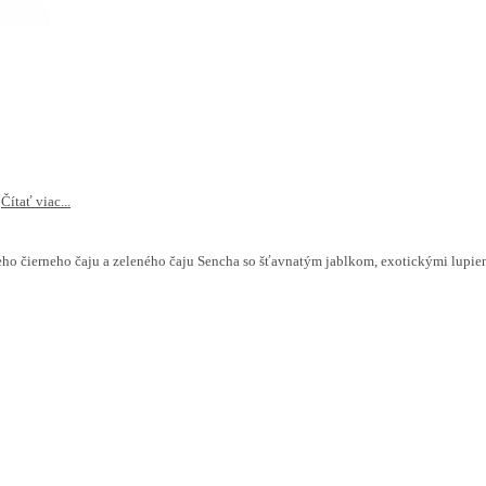
.
Čítať viac...
eho čierneho čaju a zeleného čaju Sencha so šťavnatým jablkom, exotickými lupien