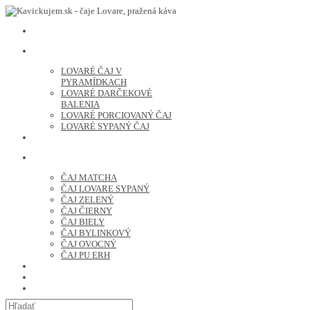
LOVARE ČAJ
LOVARÉ ČAJ V
PYRAMÍDKACH
LOVARÉ DARČEKOVÉ
BALENIA
LOVARÉ PORCIOVANÝ ČAJ
LOVARÉ SYPANÝ ČAJ
ČERSTVO PRAŽENÁ KÁVA
ČAJ SYPANÝ
ČAJ MATCHA
ČAJ LOVARE SYPANÝ
ČAJ ZELENÝ
ČAJ ČIERNY
ČAJ BIELY
ČAJ BYLINKOVÝ
ČAJ OVOCNÝ
ČAJ PU ERH
OCHUTENÁ KÁVA
SUŠENÉ OVOCIE A ORECHY
PRÍSLUŠENSTVO