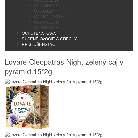
ČAJ ČIERNY
ČAJ BIELY
ČAJ BYLINKOVÝ
ČAJ OVOCNÝ
ČAJ PU ERH
OCHUTENÁ KÁVA
SUŠENÉ OVOCIE A ORECHY
PRÍSLUŠENSTVO
Lovare Cleopatras Night zelený čaj v
pyramíd.15*2g