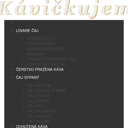
LOVARE ČAJ
LOVARÉ ČAJ V
PYRAMÍDKACH
LOVARÉ DARČEKOVÉ
BALENIA
LOVARÉ PORCIOVANÝ ČAJ
LOVARÉ SYPANÝ ČAJ
ČERSTVO PRAŽENÁ KÁVA
ČAJ SYPANÝ
ČAJ MATCHA
ČAJ LOVARE SYPANÝ
ČAJ ZELENÝ
ČAJ ČIERNY
ČAJ BIELY
ČAJ BYLINKOVÝ
ČAJ OVOCNÝ
ČAJ PU ERH
OCHUTENÁ KÁVA