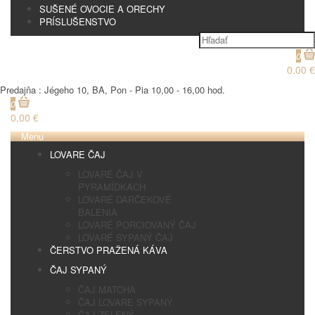
SUŠENÉ OVOCIE A ORECHY
PRÍSLUŠENSTVO
0
0.00 €
Predajňa : Jégeho 10, BA, Pon - Pia 10,00 - 16,00 hod.
0
0.00 €
Menu
LOVARE ČAJ
LOVARÉ ČAJ V
PYRAMÍDKACH
LOVARÉ DARČEKOVÉ
BALENIA
LOVARÉ PORCIOVANÝ ČAJ
LOVARÉ SYPANÝ ČAJ
ČERSTVO PRAŽENÁ KÁVA
ČAJ SYPANÝ
ČAJ MATCHA
ČAJ LOVARE SYPANÝ
ČAJ ZELENÝ