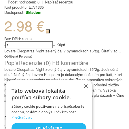
Počet hodnotení: 0
|
Napísať recenziu
Kód produktu:
LOV1335
Dostupnosť:
Skladom
2.98 €
Bez DPH:
2.50 €
-
+
Kúpiť
Lovare Cleopatras Night zelený čaj v pyramídkach 15*2g.
Čítať viac...
Obľúbené
Porovnať
Popis
Recenzie (0)
FB komentáre
Lovare Cleopatras Night zelený čaj v pyramídkach 15*2g. Jedinečná
chuť: Nočný čaj Lovare Kleopatra je dokonalým riešením pre ľudí, ktorí
hľadajú relax a harmóniu po náročnom dni. Zmes starostlivo vybraných
×
bylín, ako je levanduľa, harmanček a jazmín, ponúka prírodné zložky
najvyššej kvality, ktoré podporujú upokojenie pred spaním. Vysoká
Táto webová lokalita
kvalita: Vyrobené z výberového čaju pestovaného na plantážach v Číne
používa súbory cookie.
a na Srí Lanke.
Súbory cookie používame na prispôsobenie
obsahu, reklám a analýzu návštevnosti.
Napísať recenziu
Prečítať viac
Vaše meno
PRIJAŤ VŠETKO