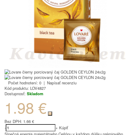
Počet hodnotení: 0
|
Napísať recenziu
Kód produktu:
LOV4827
Dostupnosť:
Skladom
1.98 €
Bez DPH:
1.66 €
-
+
Kúpiť
Slnečná energia majestátneho Cejlónu v každom dúšku prémiového