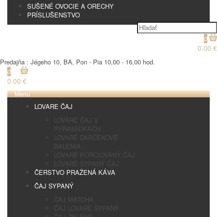
SUŠENÉ OVOCIE A ORECHY
PRÍSLUŠENSTVO
0
0.00 €
Predajňa : Jégeho 10, BA, Pon - Pia 10,00 - 16,00 hod.
0
0.00 €
Menu
LOVARE ČAJ
LOVARÉ ČAJ V
PYRAMÍDKACH
LOVARÉ DARČEKOVÉ
BALENIA
LOVARÉ PORCIOVANÝ ČAJ
LOVARÉ SYPANÝ ČAJ
ČERSTVO PRAŽENÁ KÁVA
ČAJ SYPANÝ
ČAJ MATCHA
ČAJ LOVARE SYPANÝ
ČAJ ZELENÝ