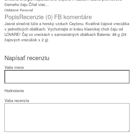
čierneho čaju
Čítať viac...
Obľúbené
Porovnať
Popis
Recenzie (0)
FB komentáre
Jasné slnečné lúče a horský vzduch Ceylonu. Kvalitné čajové vrecúška
v jednotlivých obálkach. Vychutnajte si krásu klasickej chuti čaju od
LOVARE! Čaj vo vreckách v samostatných obálkach Balenie: 48 g (24
čajových vrecúšok x 2 g)
Napísať recenziu
Vaše meno
Hodnotenie
Vaša recenzia