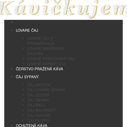
LOVARE ČAJ
LOVARÉ ČAJ V
PYRAMÍDKACH
LOVARÉ DARČEKOVÉ
BALENIA
LOVARÉ PORCIOVANÝ ČAJ
LOVARÉ SYPANÝ ČAJ
ČERSTVO PRAŽENÁ KÁVA
ČAJ SYPANÝ
ČAJ MATCHA
ČAJ LOVARE SYPANÝ
ČAJ ZELENÝ
ČAJ ČIERNY
ČAJ BIELY
ČAJ BYLINKOVÝ
ČAJ OVOCNÝ
ČAJ PU ERH
OCHUTENÁ KÁVA