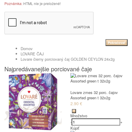
Poznámka:
HTML nie je preložené!
Pokračovať
Domov
LOVARE ČAJ
Lovare čierny porciovaný čaj GOLDEN CEYLON 24x2g
Najpredávanejšie porciované čaje
Lovare zmes 32 porc. čajov
Assorted green t 32x2g
2.90 €
Množstvo
-
+
Kúpiť