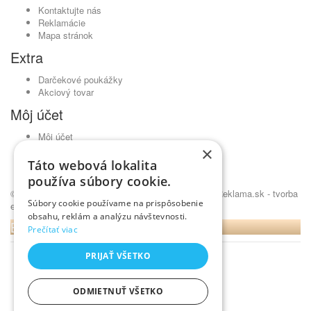
Kontaktujte nás
Reklamácie
Mapa stránok
Extra
Darčekové poukážky
Akciový tovar
Môj účet
Môj účet
História objednávok
×
Obľúbené produkty
Táto webová lokalita
Novinky
používa súbory cookie.
© Kavickujem.sk - čaje Lovare, pražená káva •
NajReklama.sk - tvorba
Súbory cookie používame na prispôsobenie
eshopu
obsahu, reklám a analýzu návštevnosti.
BLOG
Prečítať viac
PRIJAŤ VŠETKO
ODMIETNUŤ VŠETKO