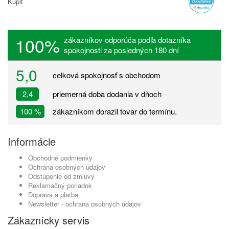
Kúpiť
100%
zákazníkov odporúča podľa dotazníka
spokojnosti za posledných 180 dní
5,0
celková spokojnosť s obchodom
2,4
priemerná doba dodania v dňoch
100 %
zákazníkom dorazil tovar do termínu.
Informácie
Obchodné podmienky
Ochrana osobných údajov
Odstúpenie od zmluvy
Reklamačný poriadok
Doprava a platba
Newsletter - ochrana osobných údajov
Zákaznícky servis