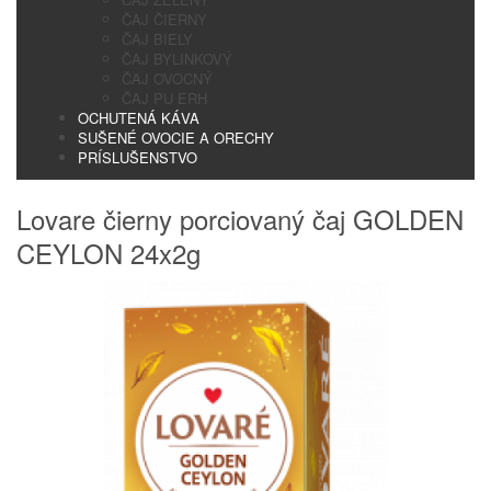
ČAJ ČIERNY
ČAJ BIELY
ČAJ BYLINKOVÝ
ČAJ OVOCNÝ
ČAJ PU ERH
OCHUTENÁ KÁVA
SUŠENÉ OVOCIE A ORECHY
PRÍSLUŠENSTVO
Lovare čierny porciovaný čaj GOLDEN
CEYLON 24x2g