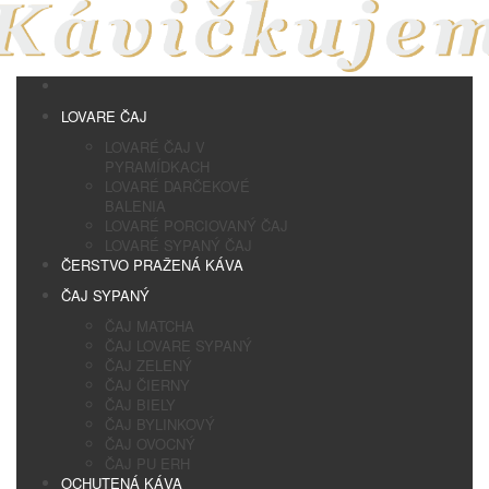
LOVARE ČAJ
LOVARÉ ČAJ V
PYRAMÍDKACH
LOVARÉ DARČEKOVÉ
BALENIA
LOVARÉ PORCIOVANÝ ČAJ
LOVARÉ SYPANÝ ČAJ
ČERSTVO PRAŽENÁ KÁVA
ČAJ SYPANÝ
ČAJ MATCHA
ČAJ LOVARE SYPANÝ
ČAJ ZELENÝ
ČAJ ČIERNY
ČAJ BIELY
ČAJ BYLINKOVÝ
ČAJ OVOCNÝ
ČAJ PU ERH
OCHUTENÁ KÁVA