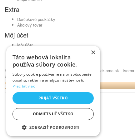
Extra
Darčekové poukážky
Akciový tovar
Môj účet
Môj účet
×
História objednávok
Obľúbené produkty
Táto webová lokalita
Novinky
používa súbory cookie.
© Kavickujem.sk - čaje Lovare, pražená káva •
NajReklama.sk - tvorba
Súbory cookie používame na prispôsobenie
eshopu
obsahu, reklám a analýzu návštevnosti.
BLOG
Prečítať viac
PRIJAŤ VŠETKO
ODMIETNUŤ VŠETKO
ZOBRAZIŤ PODROBNOSTI