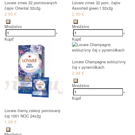
Lovare zmes 32 porciovaných
Lovare zmes 32 porc. čajov
čajov Oriental 32x2g
Assorted green t 32x2g
2.90 €
2.90 €
Množstvo
Množstvo
-
+
-
+
Kúpiť
Kúpiť
Lovare Champagne exkluzívny
čaj v pyramídkach
2.98 €
Množstvo
-
+
Kúpiť
Lovare čierny,zelený porciovaný
čaj 1001 NOC 24x2g
1.98 €
Množstvo