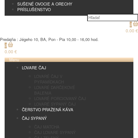
SUŠENÉ OVOCIE A ORECHY
PRÍSLUŠENSTVO
0
0.00 €
Predajňa : Jégeho 10, BA, Pon - Pia 10,00 - 16,00 hod.
0
0.00 €
Menu
LOVARE ČAJ
LOVARÉ ČAJ V
PYRAMÍDKACH
LOVARÉ DARČEKOVÉ
BALENIA
LOVARÉ PORCIOVANÝ ČAJ
LOVARÉ SYPANÝ ČAJ
ČERSTVO PRAŽENÁ KÁVA
ČAJ SYPANÝ
ČAJ MATCHA
ČAJ LOVARE SYPANÝ
ČAJ ZELENÝ