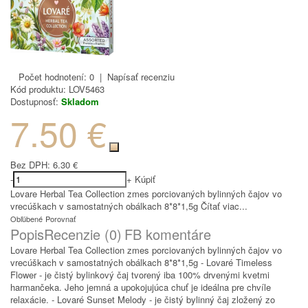
Počet hodnotení: 0
|
Napísať recenziu
Kód produktu:
LOV5463
Dostupnosť:
Skladom
7.50 €
Bez DPH:
6.30 €
-
+
Kúpiť
Lovare Herbal Tea Collection zmes porciovaných bylinných čajov vo
vrecúškach v samostatných obálkach 8*8*1,5g
Čítať viac...
Obľúbené
Porovnať
Popis
Recenzie (0)
FB komentáre
Lovare Herbal Tea Collection zmes porciovaných bylinných čajov vo
vrecúškach v samostatných obálkach 8*8*1,5g - Lovaré Timeless
Flower - je čistý bylinkový čaj tvorený iba 100% drvenými kvetmi
harmančeka. Jeho jemná a upokojujúca chuť je ideálna pre chvíle
relaxácie. - Lovaré Sunset Melody - je čistý bylinný čaj zložený zo