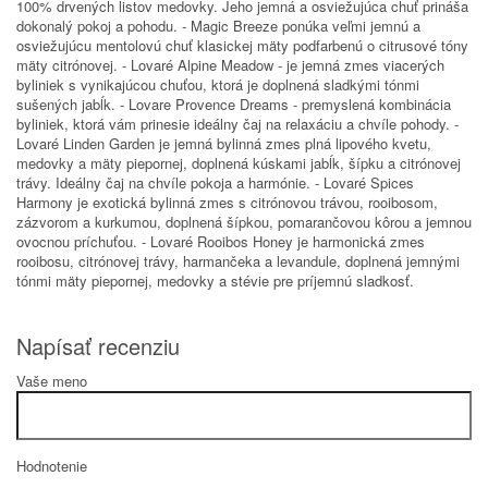
100% drvených listov medovky. Jeho jemná a osviežujúca chuť prináša
dokonalý pokoj a pohodu. - Magic Breeze ponúka veľmi jemnú a
osviežujúcu mentolovú chuť klasickej mäty podfarbenú o citrusové tóny
mäty citrónovej. - Lovaré Alpine Meadow - je jemná zmes viacerých
byliniek s vynikajúcou chuťou, ktorá je doplnená sladkými tónmi
sušených jabĺk. - Lovare Provence Dreams - premyslená kombinácia
byliniek, ktorá vám prinesie ideálny čaj na relaxáciu a chvíle pohody. -
Lovaré Linden Garden je jemná bylinná zmes plná lipového kvetu,
medovky a mäty piepornej, doplnená kúskami jabĺk, šípku a citrónovej
trávy. Ideálny čaj na chvíle pokoja a harmónie. - Lovaré Spices
Harmony je exotická bylinná zmes s citrónovou trávou, rooibosom,
zázvorom a kurkumou, doplnená šípkou, pomarančovou kôrou a jemnou
ovocnou príchuťou. - Lovaré Rooibos Honey je harmonická zmes
rooibosu, citrónovej trávy, harmančeka a levandule, doplnená jemnými
tónmi mäty piepornej, medovky a stévie pre príjemnú sladkosť.
Napísať recenziu
Vaše meno
Hodnotenie