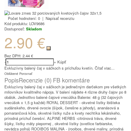
Počet hodnotení: 0
|
Napísať recenziu
Kód produktu:
LOV9686
Dostupnosť:
Skladom
2.90 €
Bez DPH:
2.44 €
-
+
Kúpiť
Exkluzívny balený čaj v sáčkoch s príchuťou kvetín.
Čítať viac...
Obľúbené
Porovnať
Popis
Recenzie (0)
FB komentáre
Exkluzívny balený čaj v sáčkoch je jedinečným darčekom pre všetkých
milovníkov kvalitného nápoja. V balení nájdete 4 rôzne druhy čajov po 8
obálok. Jednotlivo balené čajové vrecúška Balenie: 48 g (32 čajových
vrecúšok x 1,5 g každé) ROYAL DESSERT - okvetné lístky ibišteka
sudánskeho, drvené ovocie (šípok, čerešne a jahody), ananásová a
pomarančová kôra, okvetné lístky ruže a kvety nechtíka lekárskeho,
prírodná príchuť čerešní. ALPINE HERBS -citrónová tráva, drvené
šípky, lístky mäty piepornej , okvetné lístky (svetlice farbiarske,
nevädza poľná) ROOIBOS MALINA - (rooibos, drvené maliny, prírodná