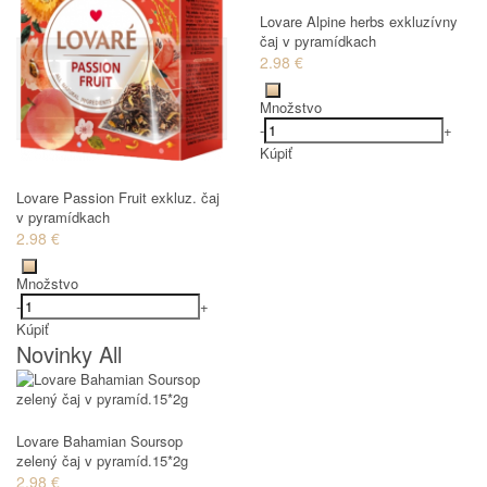
Lovare Alpine herbs exkluzívny
čaj v pyramídkach
2.98 €
Množstvo
-
+
Kúpiť
Lovare Passion Fruit exkluz. čaj
v pyramídkach
2.98 €
Množstvo
-
+
Kúpiť
Novinky All
Lovare Bahamian Soursop
zelený čaj v pyramíd.15*2g
2.98 €