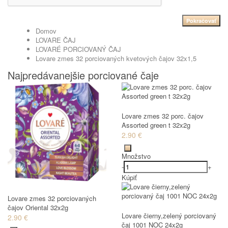
Pokračovať
Domov
LOVARE ČAJ
LOVARÉ PORCIOVANÝ ČAJ
Lovare zmes 32 porciovaných kvetových čajov 32x1,5
Najpredávanejšie porciované čaje
Lovare zmes 32 porc. čajov
Assorted green t 32x2g
2.90 €
Množstvo
-
+
Kúpiť
Lovare zmes 32 porciovaných
čajov Oriental 32x2g
Lovare čierny,zelený porciovaný
2.90 €
čaj 1001 NOC 24x2g