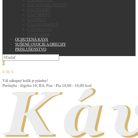
ČAJ LOVARE SYPANÝ
ČAJ ZELENÝ
ČAJ ČIERNY
ČAJ BIELY
ČAJ BYLINKOVÝ
ČAJ OVOCNÝ
ČAJ PU ERH
OCHUTENÁ KÁVA
SUŠENÉ OVOCIE A ORECHY
PRÍSLUŠENSTVO
0
0.00 €
Váš nákupný košík je prázdny!
Predajňa : Jégeho 10, BA, Pon - Pia 10,00 - 16,00 hod.