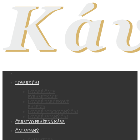
LOVARE ČAJ
LOVARÉ ČAJ V
PYRAMÍDKACH
LOVARÉ DARČEKOVÉ
BALENIA
LOVARÉ PORCIOVANÝ ČAJ
LOVARÉ SYPANÝ ČAJ
ČERSTVO PRAŽENÁ KÁVA
ČAJ SYPANÝ
ČAJ MATCHA