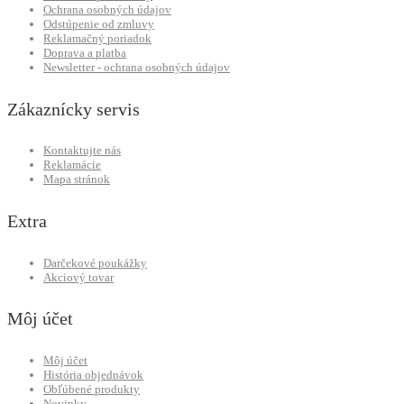
Ochrana osobných údajov
Odstúpenie od zmluvy
Reklamačný poriadok
Doprava a platba
Newsletter - ochrana osobných údajov
Zákaznícky servis
Kontaktujte nás
Reklamácie
Mapa stránok
Extra
Darčekové poukážky
Akciový tovar
Môj účet
Môj účet
História objednávok
Obľúbené produkty
Novinky