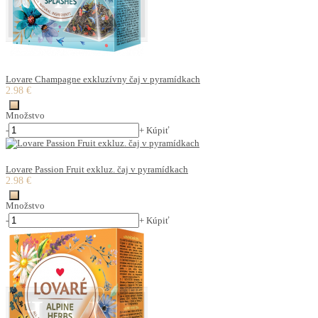
Lovare Champagne exkluzívny čaj v pyramídkach
2.98 €
Množstvo
-
+
Kúpiť
Lovare Passion Fruit exkluz. čaj v pyramídkach
2.98 €
Množstvo
-
+
Kúpiť