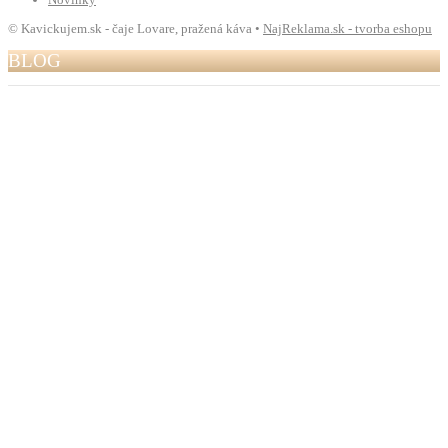
© Kavickujem.sk - čaje Lovare, pražená káva •
NajReklama.sk - tvorba eshopu
BLOG