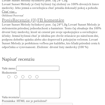
Lovare Sunset Melody bylinkový porc. čaj 24*1,8g
Lovaré Sunset Melody je čistý bylinný čaj zložený zo 100% drvených listov
medovky. Jeho jemná a osviežujúca chuť prináša dokonalý pokoj a pohodu.
Čítať viac...
Obľúbené
Porovnať
Popis
Recenzie (0)
FB komentáre
Lovare Sunset Melody bylinkový porc. čaj 24*1,8g Lovaré Sunset Melody je
stelesnením prírodnej jednoduchosti a harmónie. Tento čaj obsahuje iba 100%
drvené listy medovky, ktoré sú cenené pre svoje upokojujúce a osviežujúce
účinky. Jemná bylinná chuť je ideálna pre chvíle relaxácie po náročnom dni,
podporu dobrého spánku alebo ako doprovod k pokojným večerom. Lovaré
Sunset Melody je perfektnou voľbou pre každého, kto hľadá prírodnú cestu k
odpočinku a vyrovnanosti. Zloženie: drvené listy medovky (100 %)
Napísať recenziu
Vaše meno
Hodnotenie
Vaša recenzia
Poznámka:
HTML nie je preložené!