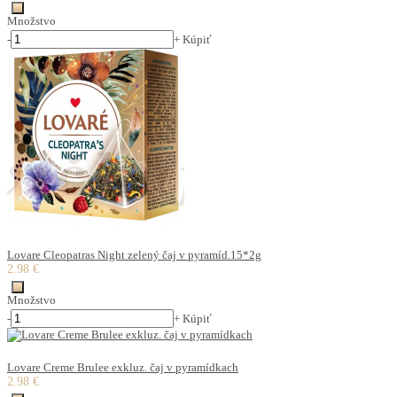
Množstvo
-
+
Kúpiť
Lovare Cleopatras Night zelený čaj v pyramíd.15*2g
2.98 €
Množstvo
-
+
Kúpiť
Lovare Creme Brulee exkluz. čaj v pyramídkach
2.98 €