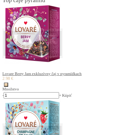
Top čaje pyramid
Lovare Berry Jam exkluzívny čaj v pyramídkach
2.98 €
Množstvo
-
+
Kúpiť