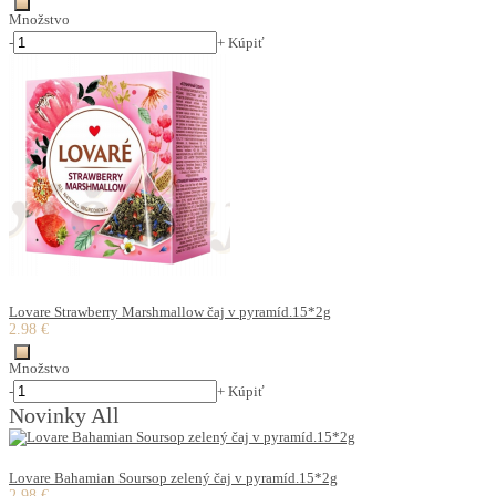
Množstvo
-
+
Kúpiť
Lovare Strawberry Marshmallow čaj v pyramíd.15*2g
2.98 €
Množstvo
-
+
Kúpiť
Novinky All
Lovare Bahamian Soursop zelený čaj v pyramíd.15*2g
2.98 €