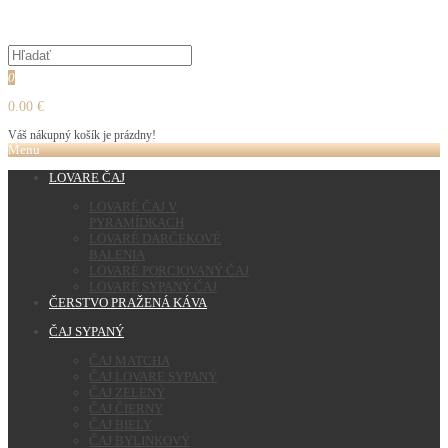
0
0.00 €
Váš nákupný košík je prázdny!
Menu
LOVARE ČAJ
LOVARÉ ČAJ V
PYRAMÍDKACH
LOVARÉ DARČEKOVÉ
BALENIA
LOVARÉ PORCIOVANÝ ČAJ
LOVARÉ SYPANÝ ČAJ
ČERSTVO PRAŽENÁ KÁVA
ČAJ SYPANÝ
ČAJ MATCHA
ČAJ LOVARE SYPANÝ
ČAJ ZELENÝ
ČAJ ČIERNY
ČAJ BIELY
ČAJ BYLINKOVÝ