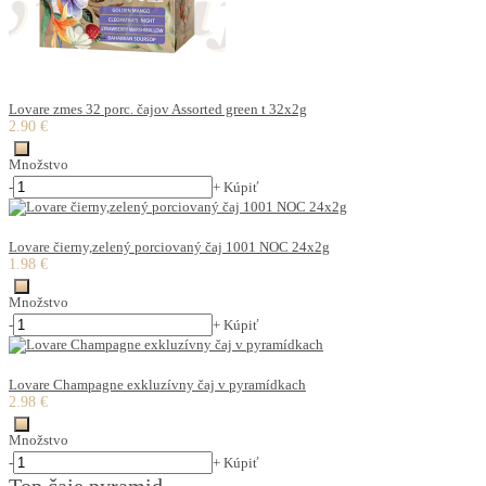
Lovare zmes 32 porc. čajov Assorted green t 32x2g
2.90 €
Množstvo
-
+
Kúpiť
Lovare čierny,zelený porciovaný čaj 1001 NOC 24x2g
1.98 €
Množstvo
-
+
Kúpiť
Lovare Champagne exkluzívny čaj v pyramídkach
2.98 €
Množstvo
-
+
Kúpiť