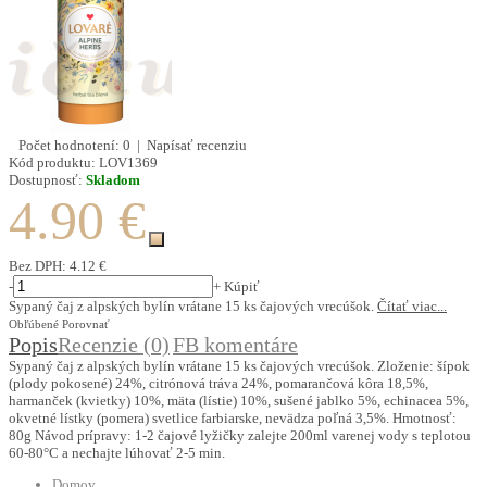
Počet hodnotení: 0
|
Napísať recenziu
Kód produktu:
LOV1369
Dostupnosť:
Skladom
4.90 €
Bez DPH:
4.12 €
-
+
Kúpiť
Sypaný čaj z alpských bylín vrátane 15 ks čajových vrecúšok.
Čítať viac...
Obľúbené
Porovnať
Popis
Recenzie (0)
FB komentáre
Sypaný čaj z alpských bylín vrátane 15 ks čajových vrecúšok. Zloženie: šípok
(plody pokosené) 24%, citrónová tráva 24%, pomarančová kôra 18,5%,
harmanček (kvietky) 10%, mäta (lístie) 10%, sušené jablko 5%, echinacea 5%,
okvetné lístky (pomera) svetlice farbiarske, nevädza poľná 3,5%. Hmotnosť:
80g Návod prípravy: 1-2 čajové lyžičky zalejte 200ml varenej vody s teplotou
60-80°C a nechajte lúhovať 2-5 min.
Domov