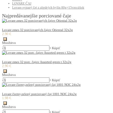
LOVARE ČAJ
Lovare sypaný čaj z alpských bylín 80g+15vrecúšok
Najpredávanejšie porciované čaje
Lovare zmes 32 porciovaných čajov Oriental 32x2g
2.90 €
Množstvo
-
+
Kúpiť
Lovare zmes 32 porc. čajov Assorted green t 32x2g
2.90 €
Množstvo
-
+
Kúpiť
Lovare čierny,zelený porciovaný čaj 1001 NOC 24x2g
1.98 €
Množstvo
-
+
Kúpiť