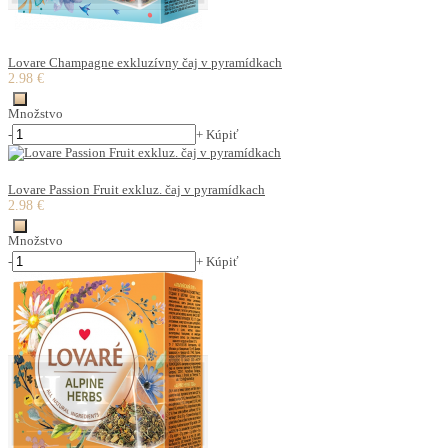
Lovare Champagne exkluzívny čaj v pyramídkach
2.98 €
Množstvo
-
+
Kúpiť
Lovare Passion Fruit exkluz. čaj v pyramídkach
2.98 €
Množstvo
-
+
Kúpiť