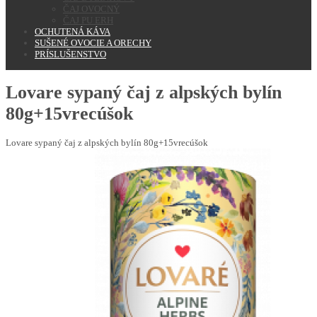
ČAJ OVOCNÝ
ČAJ PU ERH
OCHUTENÁ KÁVA
SUŠENÉ OVOCIE A ORECHY
PRÍSLUŠENSTVO
Lovare sypaný čaj z alpských bylín
80g+15vrecúšok
Lovare sypaný čaj z alpských bylín 80g+15vrecúšok