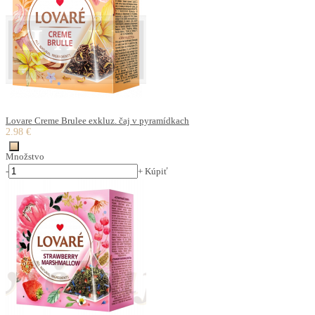
Lovare Creme Brulee exkluz. čaj v pyramídkach
2.98 €
Množstvo
-
+
Kúpiť