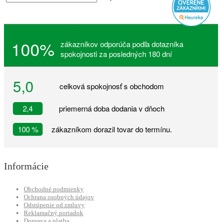
100%
zákazníkov odporúča podľa dotazníka
spokojnosti za posledných 180 dní
5,0
celková spokojnosť s obchodom
2,4
priemerná doba dodania v dňoch
100 %
zákazníkom dorazil tovar do termínu.
Informácie
Obchodné podmienky
Ochrana osobných údajov
Odstúpenie od zmluvy
Reklamačný poriadok
Doprava a platba