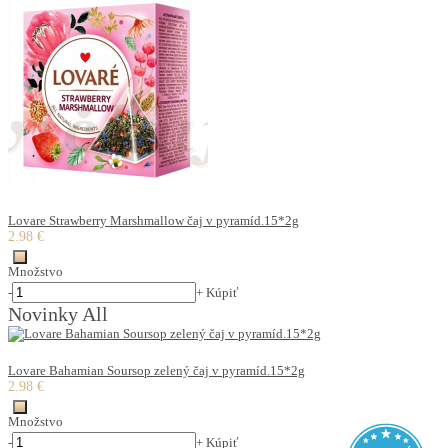
Lovare Strawberry Marshmallow čaj v pyramíd.15*2g
2.98 €
Množstvo
-
+
Kúpiť
Novinky All
Lovare Bahamian Soursop zelený čaj v pyramíd.15*2g
2.98 €
Množstvo
-
+
Kúpiť