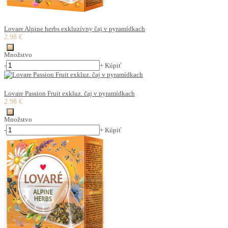
Lovare Alpine herbs exkluzívny čaj v pyramídkach
2.98 €
Množstvo
-
+
Kúpiť
Lovare Passion Fruit exkluz. čaj v pyramídkach
2.98 €
Množstvo
-
+
Kúpiť