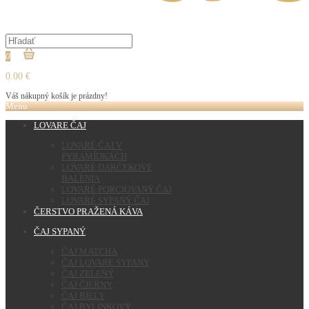
0
0.00 €
Váš nákupný košík je prázdny!
Menu
LOVARE ČAJ
LOVARÉ ČAJ V
PYRAMÍDKACH
LOVARÉ DARČEKOVÉ
BALENIA
LOVARÉ PORCIOVANÝ ČAJ
LOVARÉ SYPANÝ ČAJ
ČERSTVO PRAŽENÁ KÁVA
ČAJ SYPANÝ
ČAJ MATCHA
ČAJ LOVARE SYPANÝ
ČAJ ZELENÝ
ČAJ ČIERNY
ČAJ BIELY
ČAJ BYLINKOVÝ