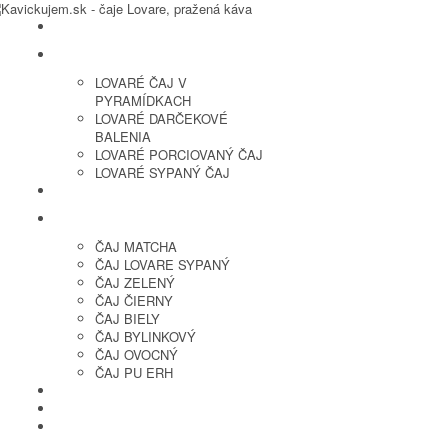
LOVARE ČAJ
LOVARÉ ČAJ V
PYRAMÍDKACH
LOVARÉ DARČEKOVÉ
BALENIA
LOVARÉ PORCIOVANÝ ČAJ
LOVARÉ SYPANÝ ČAJ
ČERSTVO PRAŽENÁ KÁVA
ČAJ SYPANÝ
ČAJ MATCHA
ČAJ LOVARE SYPANÝ
ČAJ ZELENÝ
ČAJ ČIERNY
ČAJ BIELY
ČAJ BYLINKOVÝ
ČAJ OVOCNÝ
ČAJ PU ERH
OCHUTENÁ KÁVA
SUŠENÉ OVOCIE A ORECHY
PRÍSLUŠENSTVO