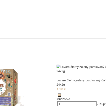
Lovare čierny,zelený porciovaný č
24x2g
1.98 €
Množstvo
-
+
Kúpi