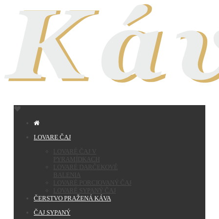
LOVARE ČAJ
LOVARÉ ČAJ V
PYRAMÍDKACH
LOVARÉ DARČEKOVÉ
BALENIA
LOVARÉ PORCIOVANÝ ČAJ
LOVARÉ SYPANÝ ČAJ
ČERSTVO PRAŽENÁ KÁVA
ČAJ SYPANÝ