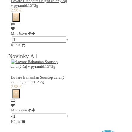
Lovare Cleopatras Night zelený čaj
v pyramíd.15*2g
2.98 €
Množstvo
-
+
Kúpiť
Novinky All
Lovare Bahamian Soursop zelený
čaj v pyramíd.15*2g
2.98 €
Množstvo
-
+
Kúpiť