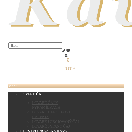
0
0.00 €
Menu
LOVARE ČAJ
LOVARÉ ČAJ V
PYRAMÍDKACH
LOVARÉ DARČEKOVÉ
BALENIA
LOVARÉ PORCIOVANÝ ČAJ
LOVARÉ SYPANÝ ČAJ
ČERSTVO PRAŽENÁ KÁVA