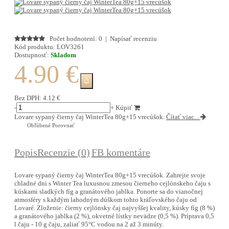
Počet hodnotení: 0
|
Napísať recenziu
Kód produktu:
LOV3261
Dostupnosť:
Skladom
4.90 €
Bez DPH:
4.12 €
-
+
Kúpiť
Lovare sypaný čierny čaj WinterTea 80g+15 vrecúšok.
Čítať viac...
Obľúbené
Porovnať
Popis
Recenzie (0)
FB komentáre
Lovare sypaný čierny čaj WinterTea 80g+15 vrecúšok. Zahrejte svoje
chladné dni s Winter Tea luxusnou zmesou čierneho cejlónskeho čaju s
kúskami sladkých fíg a granátového jablka. Ponorte sa do vianočnej
atmosféry s každým lahodným dúškom tohto kráľovského čaju od
Lovaré. Zloženie: čierny cejlónsky čaj najvyššej kvality, kúsky fíg (8 %)
a granátového jablka (2 %), okvetné lístky nevädze (0,5 %). Príprava 0,5
l čaju - 10 g čaju, zaliať 95°C vodou na 2 až 3 minúty.