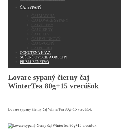
ČAJ SYPANÝ
ČAJ MATCHA
ČAJ LOVARE SYPANÝ
ČAJ ZELENÝ
ČAJ ČIERNY
ČAJ BIELY
ČAJ BYLINKOVÝ
ČAJ OVOCNÝ
ČAJ PU ERH
OCHUTENÁ KÁVA
SUŠENÉ OVOCIE A ORECHY
PRÍSLUŠENSTVO
Lovare sypaný čierny čaj
WinterTea 80g+15 vrecúšok
Lovare sypaný čierny čaj WinterTea 80g+15 vrecúšok