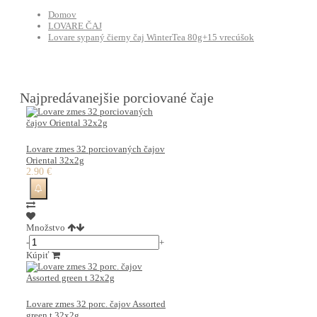
Domov
LOVARE ČAJ
Lovare sypaný čierny čaj WinterTea 80g+15 vrecúšok
Najpredávanejšie porciované čaje
Lovare zmes 32 porciovaných čajov
Oriental 32x2g
2.90 €
Množstvo
-
+
Kúpiť
Lovare zmes 32 porc. čajov Assorted
green t 32x2g