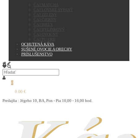
ČAJ MATCHA
ČAJ LOVARE SYPANÝ
ČAJ ZELENÝ
ČAJ ČIERNY
ČAJ BIELY
ČAJ BYLINKOVÝ
ČAJ OVOCNÝ
ČAJ PU ERH
OCHUTENÁ KÁVA
SUŠENÉ OVOCIE A ORECHY
PRÍSLUŠENSTVO
0
0.00 €
Predajňa : Jégeho 10, BA, Pon - Pia 10,00 - 16,00 hod.