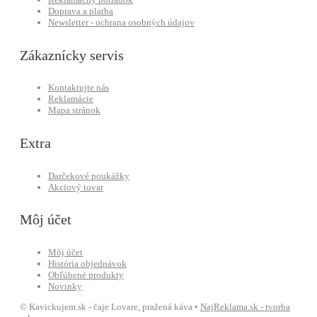
Doprava a platba
Newsletter - ochrana osobných údajov
Zákaznícky servis
Kontaktujte nás
Reklamácie
Mapa stránok
Extra
Darčekové poukážky
Akciový tovar
Môj účet
Môj účet
História objednávok
Obľúbené produkty
Novinky
© Kavickujem.sk - čaje Lovare, pražená káva •
NajReklama.sk - tvorba