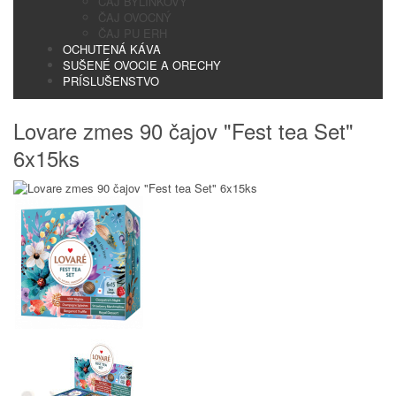
ČAJ BYLINKOVÝ
ČAJ OVOCNÝ
ČAJ PU ERH
OCHUTENÁ KÁVA
SUŠENÉ OVOCIE A ORECHY
PRÍSLUŠENSTVO
Lovare zmes 90 čajov "Fest tea Set"
6x15ks