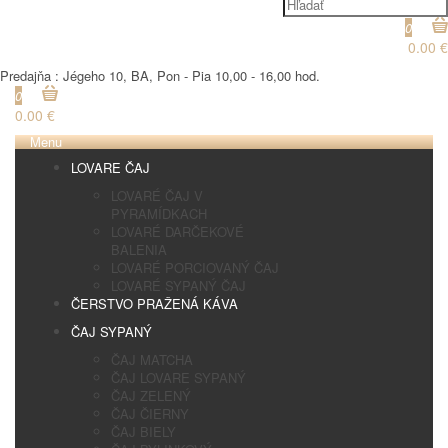
0
0.00 €
Predajňa : Jégeho 10, BA, Pon - Pia 10,00 - 16,00 hod.
0
0.00 €
Menu
LOVARE ČAJ
LOVARÉ ČAJ V
PYRAMÍDKACH
LOVARÉ DARČEKOVÉ
BALENIA
LOVARÉ PORCIOVANÝ ČAJ
LOVARÉ SYPANÝ ČAJ
ČERSTVO PRAŽENÁ KÁVA
ČAJ SYPANÝ
ČAJ MATCHA
ČAJ LOVARE SYPANÝ
ČAJ ZELENÝ
ČAJ ČIERNY
ČAJ BIELY