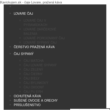
LOVARE ČAJ
LOVARÉ ČAJ V
PYRAMÍDKACH
LOVARÉ DARČEKOVÉ
BALENIA
LOVARÉ PORCIOVANÝ ČAJ
LOVARÉ SYPANÝ ČAJ
ČERSTVO PRAŽENÁ KÁVA
ČAJ SYPANÝ
ČAJ MATCHA
ČAJ LOVARE SYPANÝ
ČAJ ZELENÝ
ČAJ ČIERNY
ČAJ BIELY
ČAJ BYLINKOVÝ
ČAJ OVOCNÝ
ČAJ PU ERH
OCHUTENÁ KÁVA
SUŠENÉ OVOCIE A ORECHY
PRÍSLUŠENSTVO