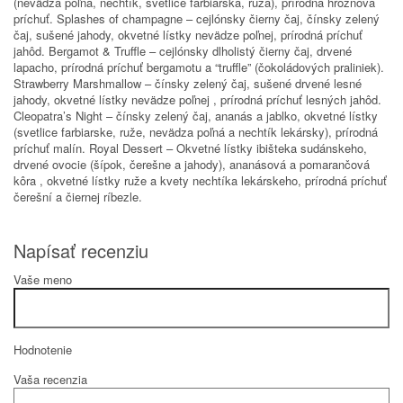
(nevädza poľná, nechtík, svetlice farbiarska, ruža), prírodná hroznová
príchuť. Splashes of champagne – cejlónsky čierny čaj, čínsky zelený
čaj, sušené jahody, okvetné lístky nevädze poľnej, prírodná príchuť
jahôd. Bergamot & Truffle – cejlónsky dlholistý čierny čaj, drvené
lapacho, prírodná príchuť bergamotu a “truffle” (čokoládových praliniek).
Strawberry Marshmallow – čínsky zelený čaj, sušené drvené lesné
jahody, okvetné lístky nevädze poľnej , prírodná príchuť lesných jahôd.
Cleopatra’s Night – čínsky zelený čaj, ananás a jablko, okvetné lístky
(svetlice farbiarske, ruže, nevädza poľná a nechtík lekársky), prírodná
príchuť malín. Royal Dessert – Okvetné lístky ibišteka sudánskeho,
drvené ovocie (šípok, čerešne a jahody), ananásová a pomarančová
kôra , okvetné lístky ruže a kvety nechtíka lekárskeho, prírodná príchuť
čerešní a čiernej ríbezle.
Napísať recenziu
Vaše meno
Hodnotenie
Vaša recenzia