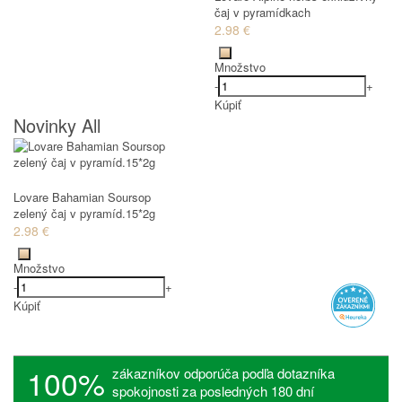
čaj v pyramídkach
2.98 €
Množstvo
-
+
Kúpiť
Novinky All
Lovare Bahamian Soursop
zelený čaj v pyramíd.15*2g
2.98 €
Množstvo
-
+
Kúpiť
100%
zákazníkov odporúča podľa dotazníka
spokojnosti za posledných 180 dní