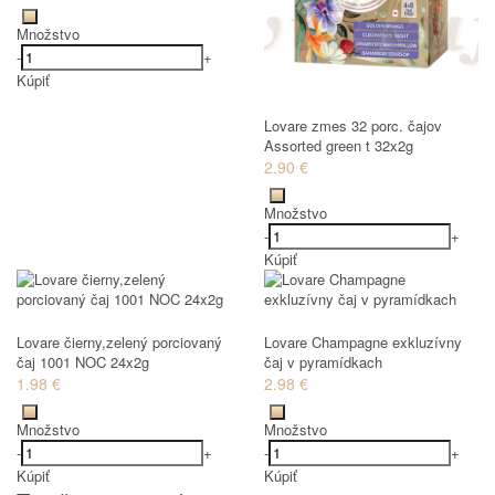
Množstvo
-
+
Kúpiť
Lovare zmes 32 porc. čajov
Assorted green t 32x2g
2.90 €
Množstvo
-
+
Kúpiť
Lovare čierny,zelený porciovaný
Lovare Champagne exkluzívny
čaj 1001 NOC 24x2g
čaj v pyramídkach
1.98 €
2.98 €
Množstvo
Množstvo
-
+
-
+
Kúpiť
Kúpiť