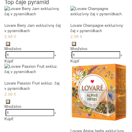
Top čaje pyramid
Lovare Berry Jam exkluzívny čaj
Lovare Champagne exkluzívny
v pyramídkach
čaj v pyramídkach
2.98 €
2.98 €
Množstvo
Množstvo
-
+
-
+
Kúpiť
Kúpiť
Lovare Passion Fruit exkluz. čaj
v pyramídkach
2.98 €
Množstvo
-
+
Kúpiť
Lovare Alpine herbs exkluzívny