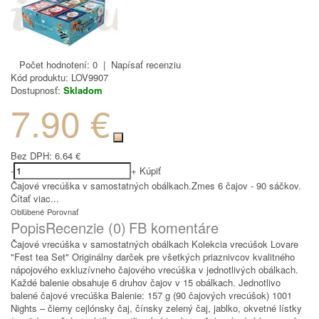
Počet hodnotení: 0
|
Napísať recenziu
Kód produktu:
LOV9907
Dostupnosť:
Skladom
7.90 €
Bez DPH:
6.64 €
-
+
Kúpiť
Čajové vrecúška v samostatných obálkach.Zmes 6 čajov - 90 sáčkov.
Čítať viac...
Obľúbené
Porovnať
Popis
Recenzie (0)
FB komentáre
Čajové vrecúška v samostatných obálkach Kolekcia vrecúšok Lovare
"Fest tea Set" Originálny darček pre všetkých priaznivcov kvalitného
nápojového exkluzívneho čajového vrecúška v jednotlivých obálkach.
Každé balenie obsahuje 6 druhov čajov v 15 obálkach. Jednotlivo
balené čajové vrecúška Balenie: 157 g (90 čajových vrecúšok) 1001
Nights – čierny cejlónsky čaj, čínsky zelený čaj, jablko, okvetné lístky