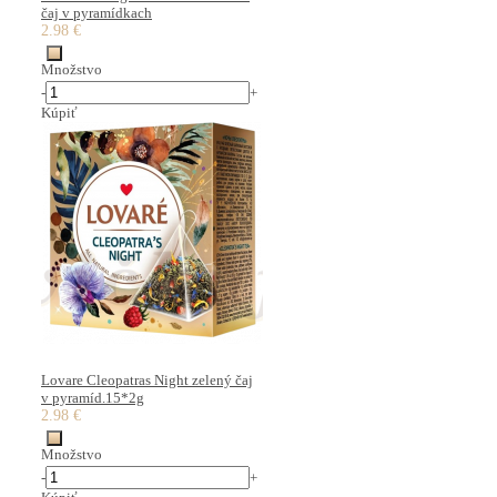
čaj v pyramídkach
2.98 €
Množstvo
-
+
Kúpiť
Lovare Cleopatras Night zelený čaj
v pyramíd.15*2g
2.98 €
Množstvo
-
+