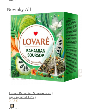
Kúpiť
Novinky All
Lovare Bahamian Soursop zelený
čaj v pyramíd.15*2g
2.98 €