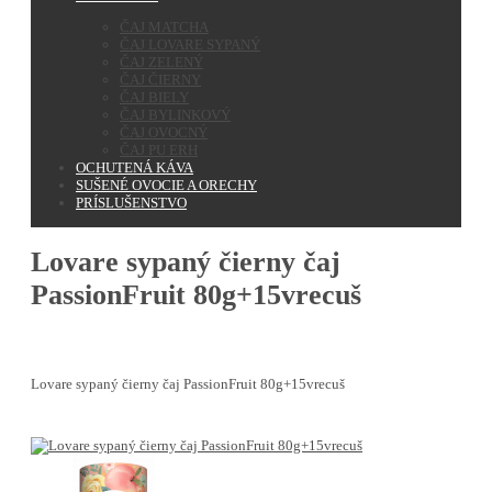
ČAJ MATCHA
ČAJ LOVARE SYPANÝ
ČAJ ZELENÝ
ČAJ ČIERNY
ČAJ BIELY
ČAJ BYLINKOVÝ
ČAJ OVOCNÝ
ČAJ PU ERH
OCHUTENÁ KÁVA
SUŠENÉ OVOCIE A ORECHY
PRÍSLUŠENSTVO
Lovare sypaný čierny čaj
PassionFruit 80g+15vrecuš
Lovare sypaný čierny čaj PassionFruit 80g+15vrecuš