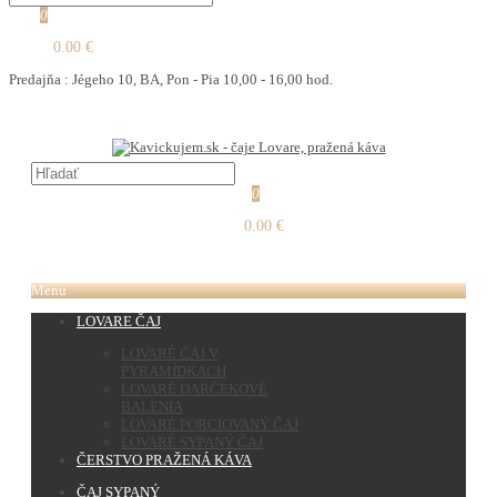
0
0.00 €
Predajňa : Jégeho 10, BA, Pon - Pia 10,00 - 16,00 hod.
0
0.00 €
Menu
LOVARE ČAJ
LOVARÉ ČAJ V
PYRAMÍDKACH
LOVARÉ DARČEKOVÉ
BALENIA
LOVARÉ PORCIOVANÝ ČAJ
LOVARÉ SYPANÝ ČAJ
ČERSTVO PRAŽENÁ KÁVA
ČAJ SYPANÝ