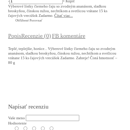
-
+
Kúpiť
Výberové lístky čierneho čaju so zvodným ananásom, sladkou
broskyňou, čínskou ružou, nechtíkom a svetlicou vrátane 15 ks
čajových vrecúšok Zadarmo.
Čítať viac...
Obľúbené
Porovnať
Popis
Recenzie (0)
FB komentáre
Teplé, teplejšie, horúce... Výberové lístky čierneho čaju so zvodným
ananásom, sladkou broskyňou, čínskou ružou, nechtíkom a svetlicou
vrátane 15 ks čajových vrecúšok Zadarmo. Zahreje! Čistá hmotnosť –
80 g
Napísať recenziu
Vaše meno
Hodnotenie