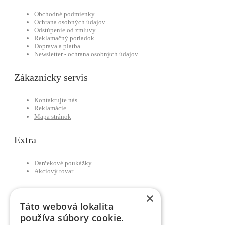
Obchodné podmienky
Ochrana osobných údajov
Odstúpenie od zmluvy
Reklamačný poriadok
Doprava a platba
Newsletter - ochrana osobných údajov
Zákaznícky servis
Kontaktujte nás
Reklamácie
Mapa stránok
Extra
Darčekové poukážky
Akciový tovar
Môj účet
×
Táto webová lokalita
používa súbory cookie.
Môj účet