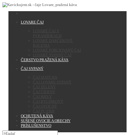
LOVARE ČAJ
LOVARÉ ČAJ V
PYRAMÍDKACH
LOVARÉ DARČEKOVÉ
BALENIA
LOVARÉ PORCIOVANÝ ČAJ
LOVARÉ SYPANÝ ČAJ
ČERSTVO PRAŽENÁ KÁVA
ČAJ SYPANÝ
ČAJ MATCHA
ČAJ LOVARE SYPANÝ
ČAJ ZELENÝ
ČAJ ČIERNY
ČAJ BIELY
ČAJ BYLINKOVÝ
ČAJ OVOCNÝ
ČAJ PU ERH
OCHUTENÁ KÁVA
SUŠENÉ OVOCIE A ORECHY
PRÍSLUŠENSTVO