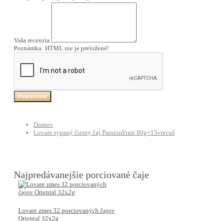
Vaša recenzia
Poznámka:
HTML nie je preložené!
Pokračovať
Domov
Lovare sypaný čierny čaj PassionFruit 80g+15vrecuš
Najpredávanejšie porciované čaje
Lovare zmes 32 porciovaných čajov
Oriental 32x2g