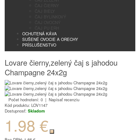
ČAJ ČIERNY
ČAJ BIELY
ČAJ BYLINKOVÝ
ČAJ OVOCNÝ
ČAJ PU ERH
OCHUTENÁ KÁVA
SUŠENÉ OVOCIE A ORECHY
PRÍSLUŠENSTVO
Lovare čierny,zelený čaj s jahodou
Champagne 24x2g
Počet hodnotení: 0
|
Napísať recenziu
Kód produktu:
LOV1147
Dostupnosť:
Skladom
1.98 €
Bez DPH:
1.66 €