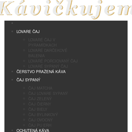
LOVARE ČAJ
LOVARÉ ČAJ V
PYRAMÍDKACH
LOVARÉ DARČEKOVÉ
BALENIA
LOVARÉ PORCIOVANÝ ČAJ
LOVARÉ SYPANÝ ČAJ
ČERSTVO PRAŽENÁ KÁVA
ČAJ SYPANÝ
ČAJ MATCHA
ČAJ LOVARE SYPANÝ
ČAJ ZELENÝ
ČAJ ČIERNY
ČAJ BIELY
ČAJ BYLINKOVÝ
ČAJ OVOCNÝ
ČAJ PU ERH
OCHUTENÁ KÁVA