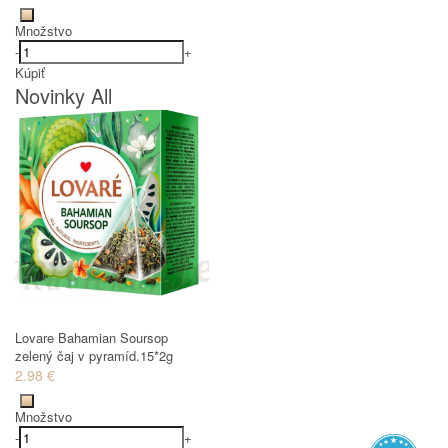
Množstvo
-
+
Kúpiť
Novinky All
Lovare Bahamian Soursop
zelený čaj v pyramíd.15*2g
2.98 €
Množstvo
-
+