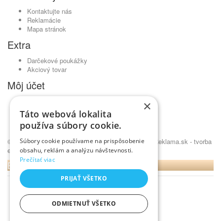
Kontaktujte nás
Reklamácie
Mapa stránok
Extra
Darčekové poukážky
Akciový tovar
Môj účet
Môj účet
×
História objednávok
Táto webová lokalita
Obľúbené produkty
používa súbory cookie.
Novinky
Súbory cookie používame na prispôsobenie
© Kavickujem.sk - čaje Lovare, pražená káva •
NajReklama.sk - tvorba
eshopu
obsahu, reklám a analýzu návštevnosti.
Prečítať viac
BLOG
PRIJAŤ VŠETKO
ODMIETNUŤ VŠETKO