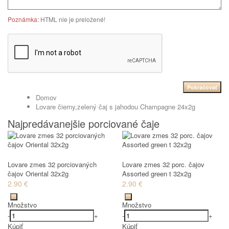
Poznámka:
HTML nie je preložené!
Pokračovať
Domov
Lovare čierny,zelený čaj s jahodou Champagne 24x2g
Najpredávanejšie porciované čaje
Lovare zmes 32 porciovaných
Lovare zmes 32 porc. čajov
čajov Oriental 32x2g
Assorted green t 32x2g
2.90 €
2.90 €
Množstvo
Množstvo
-
+
-
+
Kúpiť
Kúpiť