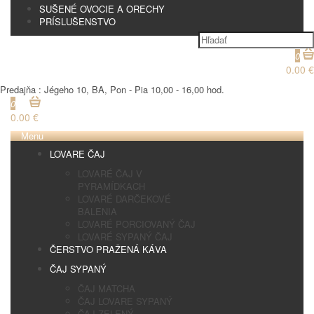
SUŠENÉ OVOCIE A ORECHY
PRÍSLUŠENSTVO
0
0.00 €
Predajňa : Jégeho 10, BA, Pon - Pia 10,00 - 16,00 hod.
0
0.00 €
Menu
LOVARE ČAJ
LOVARÉ ČAJ V
PYRAMÍDKACH
LOVARÉ DARČEKOVÉ
BALENIA
LOVARÉ PORCIOVANÝ ČAJ
LOVARÉ SYPANÝ ČAJ
ČERSTVO PRAŽENÁ KÁVA
ČAJ SYPANÝ
ČAJ MATCHA
ČAJ LOVARE SYPANÝ
ČAJ ZELENÝ