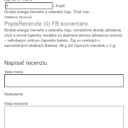
-
+
Kúpiť
Dvojitá energia čierneho a zeleného čaju.
Čítať viac...
Obľúbené
Porovnať
Popis
Recenzie (0)
FB komentáre
Dvojitá energia čierneho a zeleného čaju, romantické akordy jahodovej
chuti a jemné lupienky nevädze sú doplnené jemnou jahodovou arómou
– veľkolepým srdcom čajového buketu. Čaj vo vreckách v
samostatných obálkach Balenie: 48 g (24 čajových vrecúšok x 2 g)
Napísať recenziu
Vaše meno
Hodnotenie
Vaša recenzia