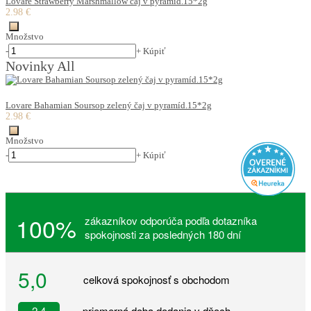
Lovare Strawberry Marshmallow čaj v pyramíd.15*2g
2.98 €
Množstvo
-
+
Kúpiť
Novinky All
Lovare Bahamian Soursop zelený čaj v pyramíd.15*2g
2.98 €
Množstvo
-
+
Kúpiť
100%
zákazníkov odporúča podľa dotazníka
spokojnosti za posledných 180 dní
5,0
celková spokojnosť s obchodom
2,4
priemerná doba dodania v dňoch