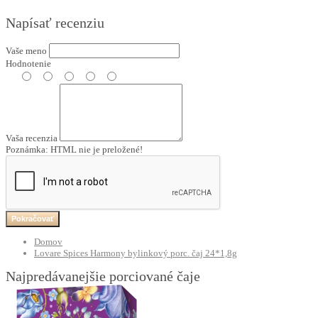
Napísať recenziu
Vaše meno
Hodnotenie
Vaša recenzia
Poznámka:
HTML nie je preložené!
Pokračovať
Domov
Lovare Spices Harmony bylinkový porc. čaj 24*1,8g
Najpredávanejšie porciované čaje