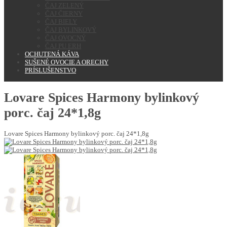
ČAJ ZELENÝ
ČAJ ČIERNY
ČAJ BIELY
ČAJ BYLINKOVÝ
ČAJ OVOCNÝ
ČAJ PU ERH
OCHUTENÁ KÁVA
SUŠENÉ OVOCIE A ORECHY
PRÍSLUŠENSTVO
Lovare Spices Harmony bylinkový
porc. čaj 24*1,8g
Lovare Spices Harmony bylinkový porc. čaj 24*1,8g