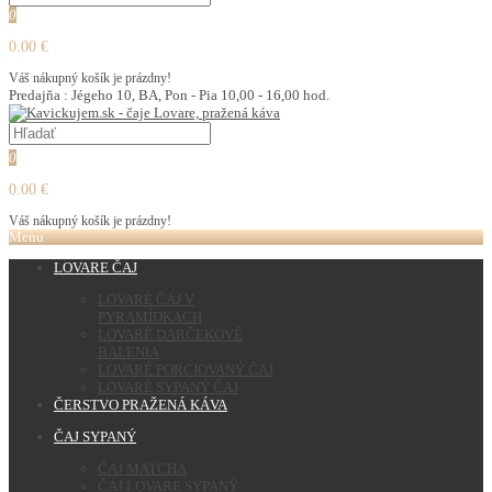
0
0.00 €
Váš nákupný košík je prázdny!
Predajňa : Jégeho 10, BA, Pon - Pia 10,00 - 16,00 hod.
0
0.00 €
Váš nákupný košík je prázdny!
Menu
LOVARE ČAJ
LOVARÉ ČAJ V
PYRAMÍDKACH
LOVARÉ DARČEKOVÉ
BALENIA
LOVARÉ PORCIOVANÝ ČAJ
LOVARÉ SYPANÝ ČAJ
ČERSTVO PRAŽENÁ KÁVA
ČAJ SYPANÝ
ČAJ MATCHA
ČAJ LOVARE SYPANÝ