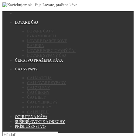
LOVARE ČAJ
LOVARÉ ČAJ V
PYRAMÍDKACH
LOVARÉ DARČEKOVÉ
BALENIA
LOVARÉ PORCIOVANÝ ČAJ
LOVARÉ SYPANÝ ČAJ
ČERSTVO PRAŽENÁ KÁVA
ČAJ SYPANÝ
ČAJ MATCHA
ČAJ LOVARE SYPANÝ
ČAJ ZELENÝ
ČAJ ČIERNY
ČAJ BIELY
ČAJ BYLINKOVÝ
ČAJ OVOCNÝ
ČAJ PU ERH
OCHUTENÁ KÁVA
SUŠENÉ OVOCIE A ORECHY
PRÍSLUŠENSTVO