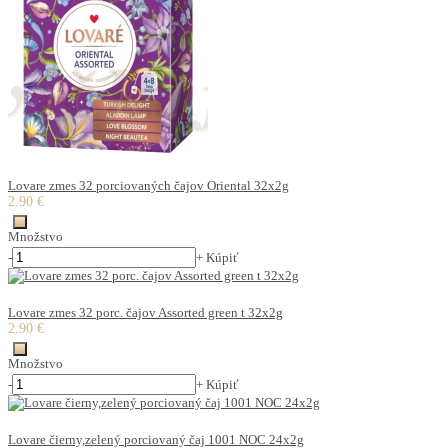
Lovare zmes 32 porciovaných čajov Oriental 32x2g
2.90 €
Množstvo
-
+
Kúpiť
Lovare zmes 32 porc. čajov Assorted green t 32x2g
2.90 €
Množstvo
-
+
Kúpiť
Lovare čierny,zelený porciovaný čaj 1001 NOC 24x2g