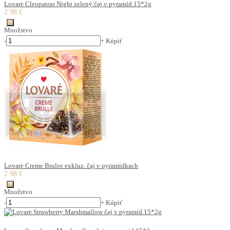
Lovare Cleopatras Night zelený čaj v pyramíd.15*2g
2.98 €
Množstvo
-
+
Kúpiť
Lovare Creme Brulee exkluz. čaj v pyramídkach
2.98 €
Množstvo
-
+
Kúpiť