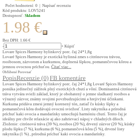
Počet hodnotení: 0
|
Napísať recenziu
Kód produktu:
LOV5241
Dostupnosť:
Skladom
1.98 €
Bez DPH:
1.66 €
-
+
Kúpiť
Lovare Spices Harmony bylinkový porc. čaj 24*1,8g
Lovaré Spices Harmony je exotická bylinná zmes s citrónovou trávou,
rooibosom, zázvorom a kurkumou, doplnená šípkou, pomarančovou kôrou a
jemnou ovocnou príchuťou.
Čítať viac...
Obľúbené
Porovnať
Popis
Recenzie (0)
FB komentáre
Lovare Spices Harmony bylinkový porc. čaj 24*1,8g Lovaré Spices Harmony
ponúka jedinečný zážitok plný exotických chutí a vôní. Dominantná citrónová
tráva vytvára svieži základ, ktorý je obohatený o jemne sladkastý rooibos a
výrazný zázvor, známy svojimi povzbudzujúcimi a hrejivými účinkami.
Kurkuma pridáva zmesi jemný korenený tón, zatiaľ čo kúsky šípky a
pomarančová kôra dodávajú ovocnú sviežosť. Listy rakytníka a prírodná
príchuť kaki ovocia a mandarínky umocňujú harmóniu chutí. Tento čaj je
ideálny pre chvíle relaxácie aj ako zahrievací nápoj v chladných dňoch.
Zloženie: citrónová tráva (39 %), rooibos (20 %), drvený zázvor (20 %), kúsky
plodu šípku (7 %), kurkuma (6 %), pomarančová kôra (5 %), drvené listy
rakytníka (1 %) , prírodná príchuť kaki ovocia a mandarínky.