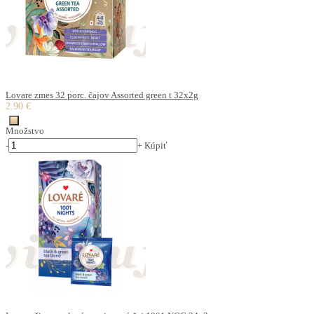
Lovare zmes 32 porc. čajov Assorted green t 32x2g
2.90 €
Množstvo
-
+
Kúpiť