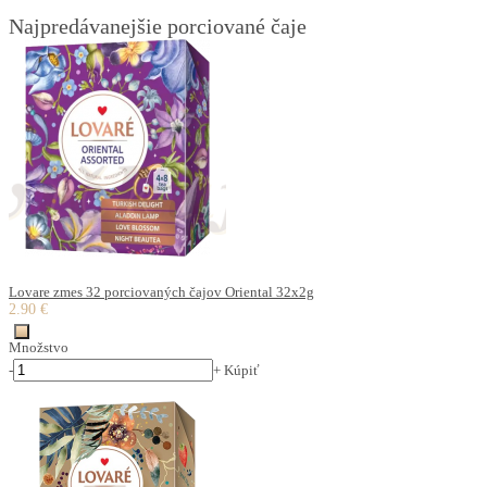
Najpredávanejšie porciované čaje
Lovare zmes 32 porciovaných čajov Oriental 32x2g
2.90 €
Množstvo
-
+
Kúpiť