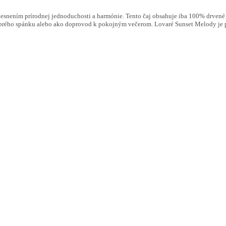
esnením prírodnej jednoduchosti a harmónie. Tento čaj obsahuje iba 100% drvené l
dobrého spánku alebo ako doprovod k pokojným večerom. Lovaré Sunset Melody je p