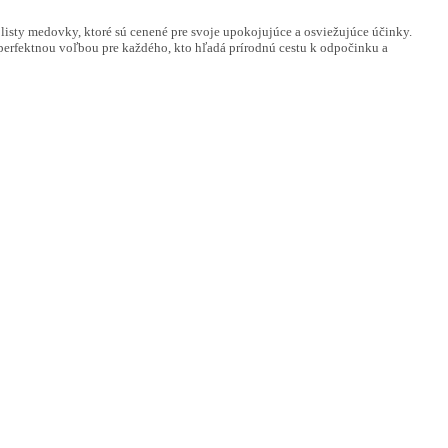
isty medovky, ktoré sú cenené pre svoje upokojujúce a osviežujúce účinky.
erfektnou voľbou pre každého, kto hľadá prírodnú cestu k odpočinku a