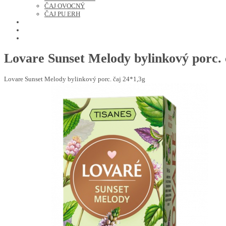
ČAJ OVOCNÝ
ČAJ PU ERH
OCHUTENÁ KÁVA
SUŠENÉ OVOCIE A ORECHY
PRÍSLUŠENSTVO
Lovare Sunset Melody bylinkový porc. 
Lovare Sunset Melody bylinkový porc. čaj 24*1,3g