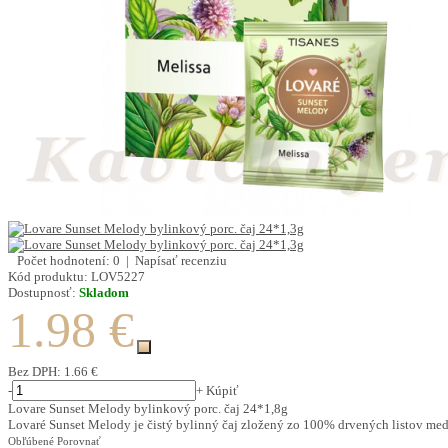
Počet hodnotení: 0
|
Napísať recenziu
Kód produktu:
LOV5227
Dostupnosť:
Skladom
1.98 €
Bez DPH:
1.66 €
-
+
Kúpiť
Lovare Sunset Melody bylinkový porc. čaj 24*1,8g
Lovaré Sunset Melody je čistý bylinný čaj zložený zo 100% drvených listov me
Obľúbené
Porovnať