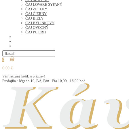
ČAJ LOVARE SYPANÝ
ČAJ ZELENÝ
ČAJ ČIERNY
ČAJ BIELY
ČAJ BYLINKOVÝ
ČAJ OVOCNÝ
ČAJ PU ERH
OCHUTENÁ KÁVA
SUŠENÉ OVOCIE A ORECHY
PRÍSLUŠENSTVO
0
0.00 €
Váš nákupný košík je prázdny!
Predajňa : Jégeho 10, BA, Pon - Pia 10,00 - 16,00 hod.