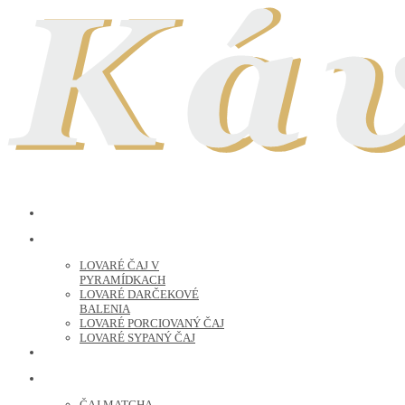
LOVARE ČAJ
LOVARÉ ČAJ V
PYRAMÍDKACH
LOVARÉ DARČEKOVÉ
BALENIA
LOVARÉ PORCIOVANÝ ČAJ
LOVARÉ SYPANÝ ČAJ
ČERSTVO PRAŽENÁ KÁVA
ČAJ SYPANÝ
ČAJ MATCHA