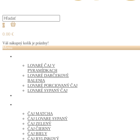
0
0.00 €
Váš nákupný košík je prázdny!
Menu
LOVARE ČAJ
LOVARÉ ČAJ V
PYRAMÍDKACH
LOVARÉ DARČEKOVÉ
BALENIA
LOVARÉ PORCIOVANÝ ČAJ
LOVARÉ SYPANÝ ČAJ
ČERSTVO PRAŽENÁ KÁVA
ČAJ SYPANÝ
ČAJ MATCHA
ČAJ LOVARE SYPANÝ
ČAJ ZELENÝ
ČAJ ČIERNY
ČAJ BIELY
ČAJ BYLINKOVÝ