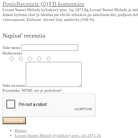
Popis
Recenzie (0)
FB komentáre
Lovare Sunset Melody bylinkový porc. čaj 24*1,8g Lovaré Sunset Melody je stel
Jemná bylinná chuť je ideálna pre chvíle relaxácie po náročnom dni, podporu 
vyrovnanosti. Zloženie: drvené listy medovky (100 %)
Napísať recenziu
Vaše meno
Hodnotenie
Vaša recenzia
Poznámka:
HTML nie je preložené!
Pokračovať
Domov
Lovare Sunset Melody bylinkový porc. čaj 24*1,3g