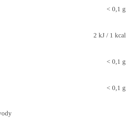
< 0,1 g
2 kJ / 1 kcal
< 0,1 g
< 0,1 g
 vody