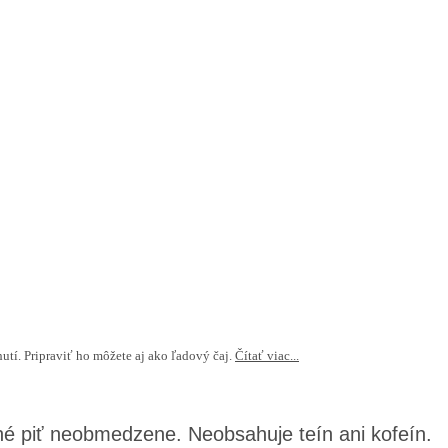
utí. Pripraviť ho môžete aj ako ľadový čaj.
Čítať viac...
žné piť neobmedzene. Neobsahuje teín ani kofeín.