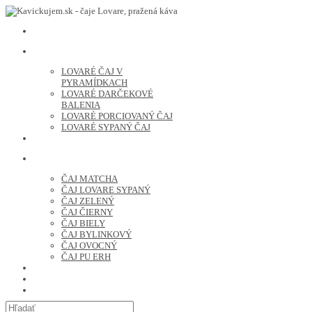
LOVARE ČAJ
LOVARÉ ČAJ V
PYRAMÍDKACH
LOVARÉ DARČEKOVÉ
BALENIA
LOVARÉ PORCIOVANÝ ČAJ
LOVARÉ SYPANÝ ČAJ
ČERSTVO PRAŽENÁ KÁVA
ČAJ SYPANÝ
ČAJ MATCHA
ČAJ LOVARE SYPANÝ
ČAJ ZELENÝ
ČAJ ČIERNY
ČAJ BIELY
ČAJ BYLINKOVÝ
ČAJ OVOCNÝ
ČAJ PU ERH
OCHUTENÁ KÁVA
SUŠENÉ OVOCIE A ORECHY
PRÍSLUŠENSTVO