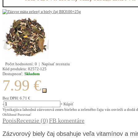
Počet hodnotení: 0
|
Napísať recenziu
Kód produktu:
82572-125
Dostupnosť:
Skladom
7.99 €
Bez DPH:
6.71 €
-
+
Kúpiť
Vynikajúca lahodná zázvorová zmes bieleho a zeleného čaju vás osvieži a dodá do
Obľúbené
Porovnať
Popis
Recenzie (0)
FB komentáre
Zázvorový biely čaj obsahuje veľa vitamínov a mi