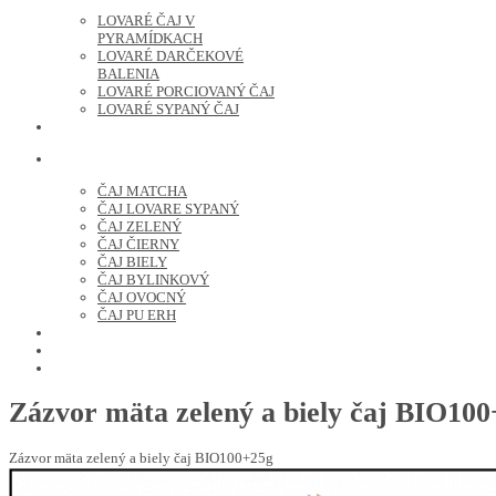
LOVARÉ ČAJ V
PYRAMÍDKACH
LOVARÉ DARČEKOVÉ
BALENIA
LOVARÉ PORCIOVANÝ ČAJ
LOVARÉ SYPANÝ ČAJ
ČERSTVO PRAŽENÁ KÁVA
ČAJ SYPANÝ
ČAJ MATCHA
ČAJ LOVARE SYPANÝ
ČAJ ZELENÝ
ČAJ ČIERNY
ČAJ BIELY
ČAJ BYLINKOVÝ
ČAJ OVOCNÝ
ČAJ PU ERH
OCHUTENÁ KÁVA
SUŠENÉ OVOCIE A ORECHY
PRÍSLUŠENSTVO
Zázvor mäta zelený a biely čaj BIO10
Zázvor mäta zelený a biely čaj BIO100+25g