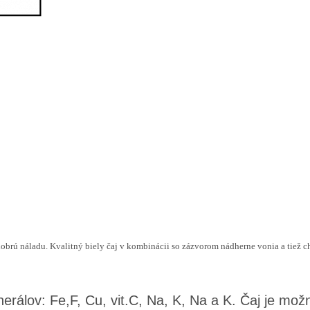
brú náladu. Kvalitný biely čaj v kombinácii so zázvorom nádherne vonia a tiež ch
nerálov: Fe,F, Cu, vit.C, Na, K, Na a K. Čaj je mo