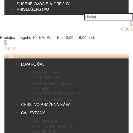
SUŠENÉ OVOCIE A ORECHY
PRÍSLUŠENSTVO
0
0.00 €
Predajňa : Jégeho 10, BA, Pon - Pia 10,00 - 16,00 hod.
0
0.00 €
Menu
LOVARE ČAJ
LOVARÉ ČAJ V
PYRAMÍDKACH
LOVARÉ DARČEKOVÉ
BALENIA
LOVARÉ PORCIOVANÝ ČAJ
LOVARÉ SYPANÝ ČAJ
ČERSTVO PRAŽENÁ KÁVA
ČAJ SYPANÝ
ČAJ MATCHA
ČAJ LOVARE SYPANÝ
ČAJ ZELENÝ