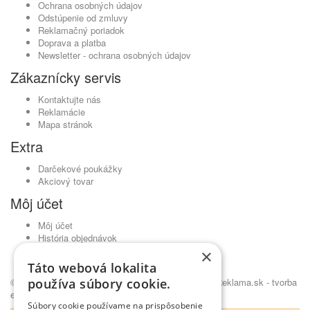
Ochrana osobných údajov
Odstúpenie od zmluvy
Reklamačný poriadok
Doprava a platba
Newsletter - ochrana osobných údajov
Zákaznícky servis
Kontaktujte nás
Reklamácie
Mapa stránok
Extra
Darčekové poukážky
Akciový tovar
Môj účet
Môj účet
História objednávok
Obľúbené produkty
×
Novinky
Táto webová lokalita
používa súbory cookie.
© Kavickujem.sk - čaje Lovare, pražená káva •
NajReklama.sk - tvorba
eshopu
Súbory cookie používame na prispôsobenie