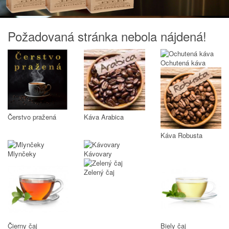
Požadovaná stránka nebola nájdená!
Ochutená káva
Čerstvo pražená
Káva Arabica
Káva Robusta
Mlynčeky
Kávovary
Zelený čaj
Čierny čaj
Biely čaj