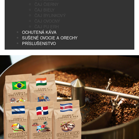
ČAJ ČIERNY
ČAJ BIELY
ČAJ BYLINKOVÝ
ČAJ OVOCNÝ
ČAJ PU ERH
OCHUTENÁ KÁVA
SUŠENÉ OVOCIE A ORECHY
PRÍSLUŠENSTVO