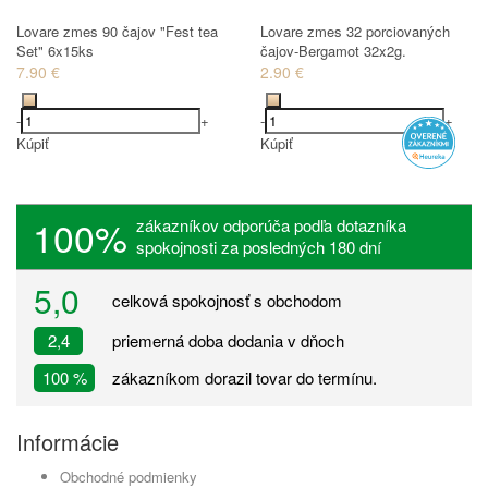
Lovare zmes 90 čajov "Fest tea
Lovare zmes 32 porciovaných
Set" 6x15ks
čajov-Bergamot 32x2g.
7.90 €
2.90 €
-
+
-
+
Kúpiť
Kúpiť
100%
zákazníkov odporúča podľa dotazníka
spokojnosti za posledných 180 dní
5,0
celková spokojnosť s obchodom
2,4
priemerná doba dodania v dňoch
100 %
zákazníkom dorazil tovar do termínu.
Informácie
Obchodné podmienky