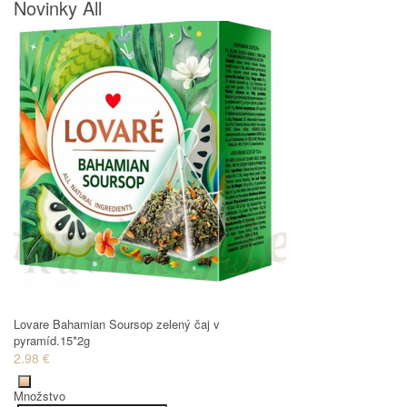
Novinky All
Lovare Bahamian Soursop zelený čaj v
pyramíd.15*2g
2.98 €
Množstvo