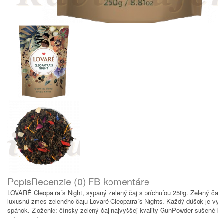
Popis
Recenzie (0)
FB komentáre
LOVARÉ Cleopatra´s Night, sypaný zelený čaj s príchuťou 250g. Zelený ča
luxusnú zmes zeleného čaju Lovaré Cleopatra´s Nights. Každý dúšok je vy
spánok. Zloženie: čínsky zelený čaj najvyššej kvality GunPowder sušené k