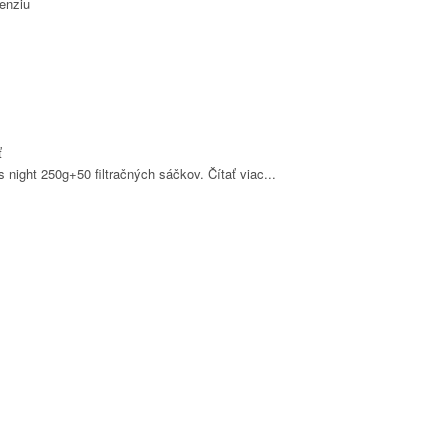
enziu
ť
s night 250g+50 filtračných sáčkov.
Čítať viac...