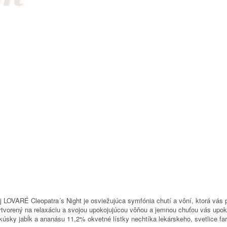
j LOVARÉ Cleopatra´s Night je osviežujúca symfónia chutí a vôní, ktorá vás 
tvorený na relaxáciu a svojou upokojujúcou vôňou a jemnou chuťou vás upoko
úsky jabĺk a ananásu 11,2% okvetné lístky nechtíka lekárskeho, svetlice far