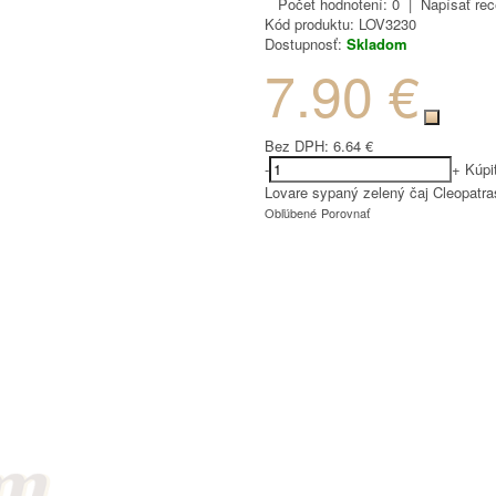
Počet hodnotení: 0
|
Napísať rec
Kód produktu:
LOV3230
Dostupnosť:
Skladom
7.90 €
Bez DPH:
6.64 €
-
+
Kúpi
Lovare sypaný zelený čaj Cleopatra
Obľúbené
Porovnať