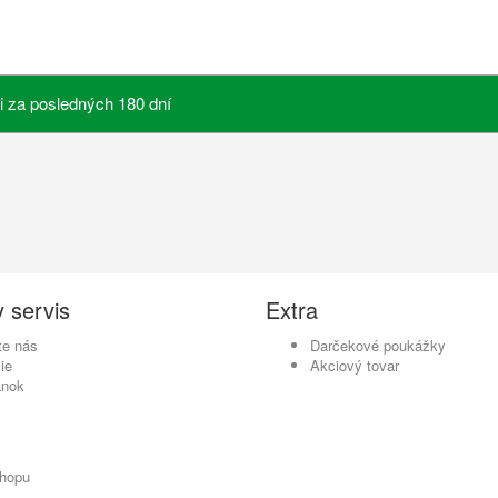
i za posledných 180 dní
 servis
Extra
te nás
Darčekové poukážky
ie
Akciový tovar
ánok
shopu