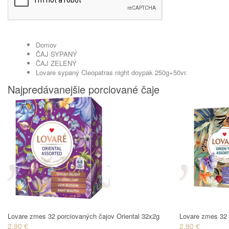
Domov
ČAJ SYPANÝ
ČAJ ZELENÝ
Lovare sypaný Cleopatras night doypak 250g+50vr.
Najpredávanejšie porciované čaje
Lovare zmes 32 porciovaných čajov Oriental 32x2g
Lovare zmes 32 
2.90 €
2.90 €