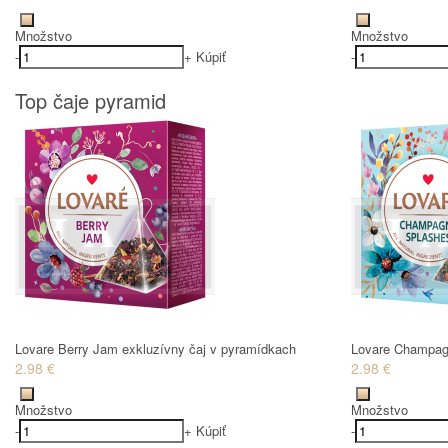
Množstvo
Množstvo
-
+
Kúpiť
-
Top čaje pyramid
Lovare Berry Jam exkluzívny čaj v pyramídkach
Lovare Champagn
2.98 €
2.98 €
Množstvo
Množstvo
-
+
Kúpiť
-