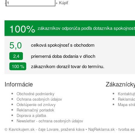
-
+
Kúpiť
100%
zákazníkov odporúča podľa dotazníka spokojnost
5,0
celková spokojnosť s obchodom
2,4
priemerná doba dodania v dňoch
100 %
zákazníkom dorazil tovar do termínu.
Informácie
Zákaznícky
Obchodné podmienky
Kontaktuj
Ochrana osobných údajov
Reklamác
Odstúpenie od zmluvy
Mapa str
Reklamačný poriadok
Doprava a platba
Newsletter - ochrana osobných údajov
© Kavickujem.sk - čaje Lovare, pražená káva •
NajReklama.sk - tvorba e