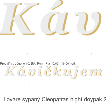
LOVARE ČAJ
ČERSTVO PRAŽENÁ KÁVA
ČAJ SYPANÝ
OCHUTE
Predajňa : Jégeho 10, BA, Pon - Pia 10,00 - 16,00 hod.
LOVARE ČAJ
ČERSTVO PRAŽENÁ KÁVA
ČAJ SYPANÝ
OCHUT
Lovare sypaný Cleopatras night doypak 