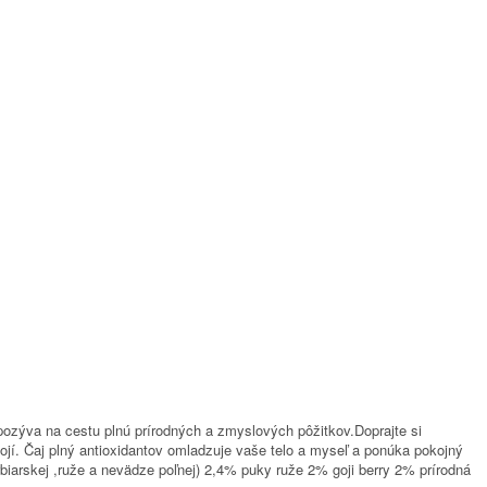
pozýva na cestu plnú prírodných a zmyslových pôžitkov.Doprajte si
jí. Čaj plný antioxidantov omladzuje vaše telo a myseľ a ponúka pokojný
biarskej ,ruže a nevädze poľnej) 2,4% puky ruže 2% goji berry 2% prírodná