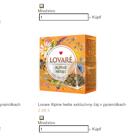
Množstvo
-
+
Kúpiť
ť
 pyramídkach
Lovare Alpine herbs exkluzívny čaj v pyramídkach
2.98 €
Množstvo
ť
-
+
Kúpiť