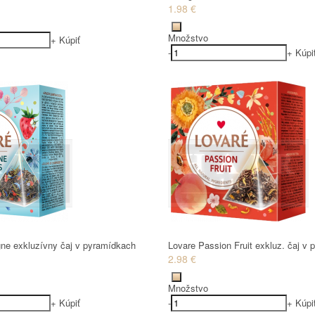
1.98 €
Množstvo
+
Kúpiť
-
+
Kúpi
e exkluzívny čaj v pyramídkach
Lovare Passion Fruit exkluz. čaj v
2.98 €
Množstvo
+
Kúpiť
-
+
Kúpi