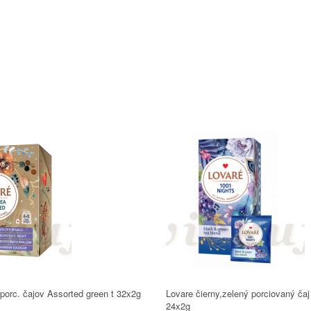
porc. čajov Assorted green t 32x2g
Lovare čierny,zelený porciovaný č
24x2g