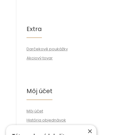
Extra
Darčekové poukážky
Akciový tovar
Môj účet
Môj účet
História objednávok
Obľúbené produkty
×