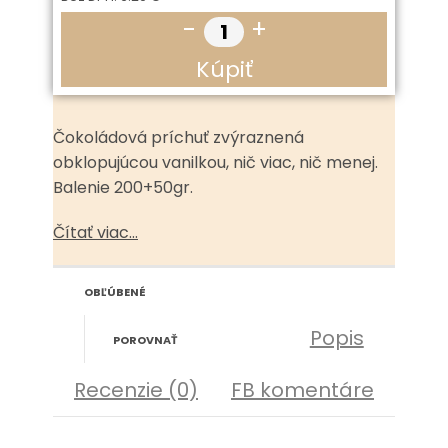
-
+
Kúpiť
Čokoládová príchuť zvýraznená
obklopujúcou vanilkou, nič viac, nič menej.
Balenie 200+50gr.
Čítať viac...
OBĽÚBENÉ
Popis
POROVNAŤ
Recenzie (0)
FB komentáre