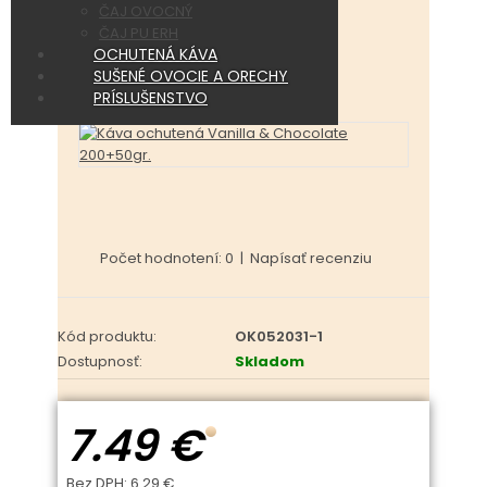
ČAJ OVOCNÝ
ČAJ PU ERH
OCHUTENÁ KÁVA
SUŠENÉ OVOCIE A ORECHY
PRÍSLUŠENSTVO
Počet hodnotení: 0
|
Napísať recenziu
Kód produktu:
OK052031-1
Dostupnosť:
Skladom
7.49 €
Bez DPH:
6.29 €