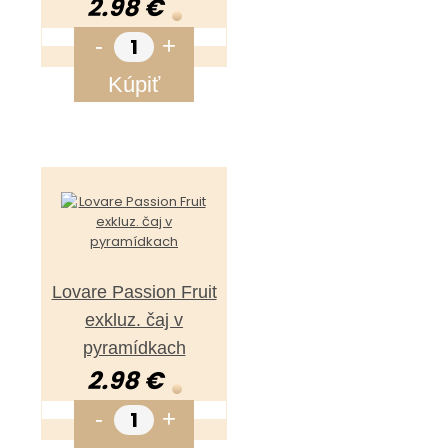
2.98 €
-
+
Kúpiť
Lovare Passion Fruit
exkluz. čaj v
pyramídkach
2.98 €
-
+