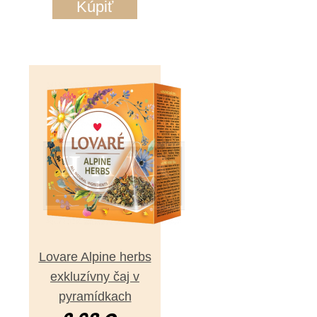
Kúpiť
Lovare Alpine herbs
exkluzívny čaj v
pyramídkach