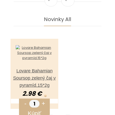
Novinky All
Lovare Bahamian
Soursop zelený čaj v
pyramíd.15*2g
2.98 €
-
+
Kúpiť