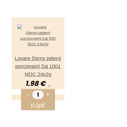
Lovare čierny,zelený
porciovaný čaj 1001
NOC 24x2g
1.98 €
-
+
Kúpiť