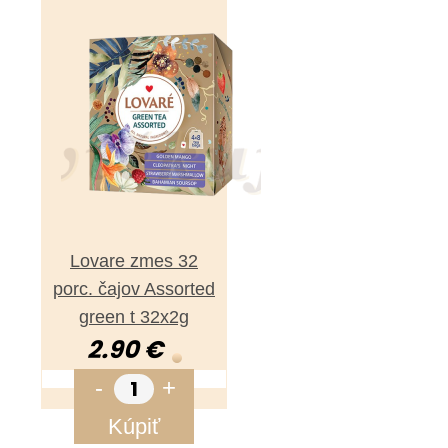
Lovare zmes 32
porc. čajov Assorted
green t 32x2g
2.90 €
-
+
Kúpiť