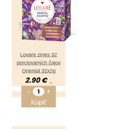
Lovare zmes 32
porciovaných čajov
Oriental 32x2g
2.90 €
-
+
Kúpiť