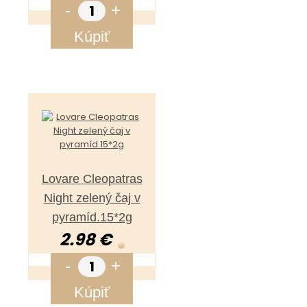
-
+
Kúpiť
Lovare Cleopatras
Night zelený čaj v
pyramíd.15*2g
2.98 €
-
+
Kúpiť