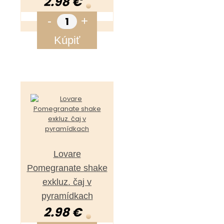
2.98 €
-
+
Kúpiť
Lovare
Pomegranate shake
exkluz. čaj v
pyramídkach
2.98 €