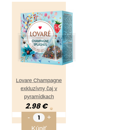
Lovare Champagne
exkluzívny čaj v
pyramídkach
2.98 €
-
+
Kúpiť