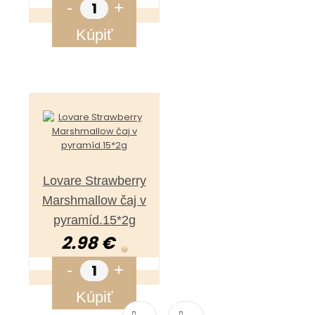
-
+
Kúpiť
Lovare Strawberry
Marshmallow čaj v
pyramíd.15*2g
2.98 €
-
+
Kúpiť