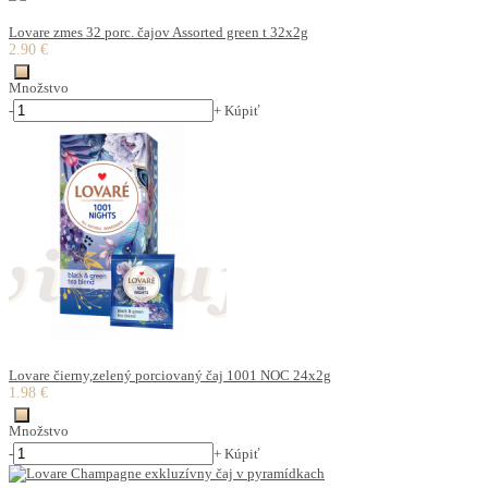
Lovare zmes 32 porc. čajov Assorted green t 32x2g
2.90 €
Množstvo
-
+
Kúpiť
Lovare čierny,zelený porciovaný čaj 1001 NOC 24x2g
1.98 €
Množstvo
-
+
Kúpiť