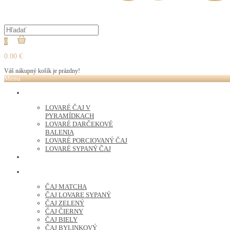
0
0.00 €
Váš nákupný košík je prázdny!
Menu
LOVARE ČAJ
LOVARÉ ČAJ V
PYRAMÍDKACH
LOVARÉ DARČEKOVÉ
BALENIA
LOVARÉ PORCIOVANÝ ČAJ
LOVARÉ SYPANÝ ČAJ
ČERSTVO PRAŽENÁ KÁVA
ČAJ SYPANÝ
ČAJ MATCHA
ČAJ LOVARE SYPANÝ
ČAJ ZELENÝ
ČAJ ČIERNY
ČAJ BIELY
ČAJ BYLINKOVÝ