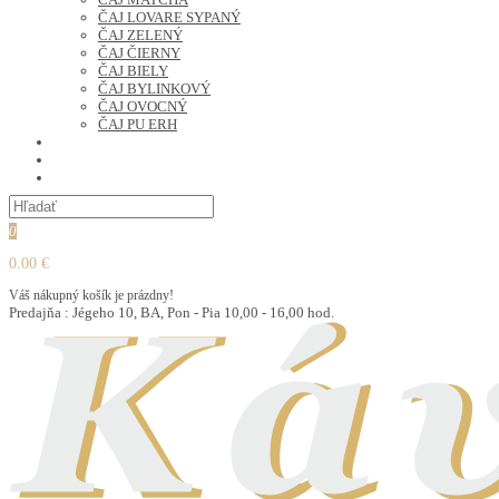
ČAJ LOVARE SYPANÝ
ČAJ ZELENÝ
ČAJ ČIERNY
ČAJ BIELY
ČAJ BYLINKOVÝ
ČAJ OVOCNÝ
ČAJ PU ERH
OCHUTENÁ KÁVA
SUŠENÉ OVOCIE A ORECHY
PRÍSLUŠENSTVO
0
0.00 €
Váš nákupný košík je prázdny!
Predajňa : Jégeho 10, BA, Pon - Pia 10,00 - 16,00 hod.