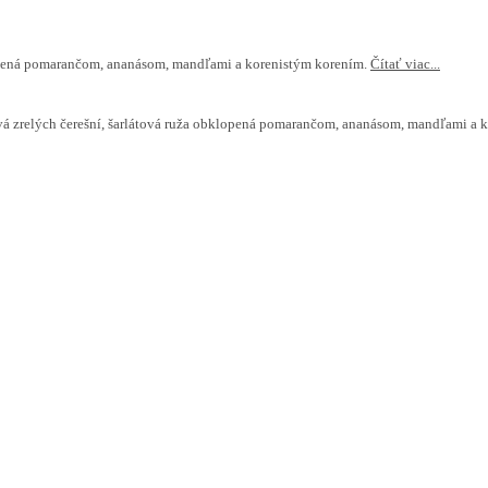
klopená pomarančom, ananásom, mandľami a korenistým korením.
Čítať viac...
ová zrelých čerešní, šarlátová ruža obklopená pomarančom, ananásom, mandľami a k