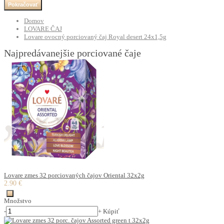
Pokračovať
Domov
LOVARE ČAJ
Lovare ovocný porciovaný čaj Royal desert 24x1,5g
Najpredávanejšie porciované čaje
Lovare zmes 32 porciovaných čajov Oriental 32x2g
2.90 €
Množstvo
-
+
Kúpiť