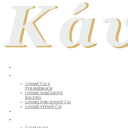
LOVARE ČAJ
LOVARÉ ČAJ V
PYRAMÍDKACH
LOVARÉ DARČEKOVÉ
BALENIA
LOVARÉ PORCIOVANÝ ČAJ
LOVARÉ SYPANÝ ČAJ
ČERSTVO PRAŽENÁ KÁVA
ČAJ SYPANÝ
ČAJ MATCHA