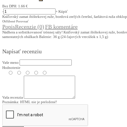
Bez DPH:
1.66 €
-
+
Kúpiť
Kráľovský zamat ibištekovej ruže, bordová zrelých čerešní, šarlátová ruža ob
Obľúbené
Porovnať
Popis
Recenzie (0)
FB komentáre
Nádhera a sofistikovanosť trónnej sály! Kráľovský zamat ibištekovej ruže, bord
samostatných obálkach Balenie: 36 g (24 čajových vrecúšok x 1,5 g)
Napísať recenziu
Vaše meno
Hodnotenie
Vaša recenzia
Poznámka:
HTML nie je preložené!