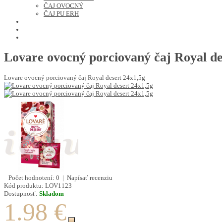
ČAJ OVOCNÝ
ČAJ PU ERH
OCHUTENÁ KÁVA
SUŠENÉ OVOCIE A ORECHY
PRÍSLUŠENSTVO
Lovare ovocný porciovaný čaj Royal de
Lovare ovocný porciovaný čaj Royal desert 24x1,5g
Počet hodnotení: 0
|
Napísať recenziu
Kód produktu:
LOV1123
Dostupnosť:
Skladom
1.98 €