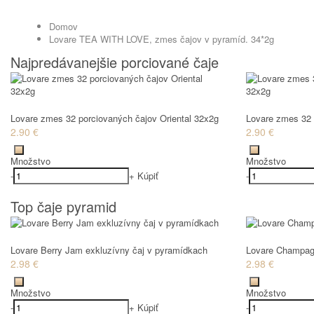
Domov
Lovare TEA WITH LOVE, zmes čajov v pyramíd. 34*2g
Najpredávanejšie porciované čaje
Lovare zmes 32 porciovaných čajov Oriental 32x2g
Lovare zmes 32 
2.90 €
2.90 €
Množstvo
Množstvo
-
+
Kúpiť
-
Top čaje pyramid
Lovare Berry Jam exkluzívny čaj v pyramídkach
Lovare Champagn
2.98 €
2.98 €
Množstvo
Množstvo
-
+
Kúpiť
-