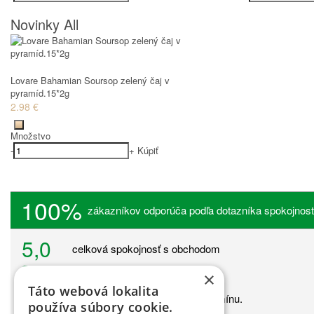
Novinky All
Lovare Bahamian Soursop zelený čaj v
pyramíd.15*2g
2.98 €
Množstvo
-
+
Kúpiť
100%
zákazníkov odporúča podľa dotazníka spokojnost
5,0
celková spokojnosť s obchodom
2,4
priemerná doba dodania v dňoch
×
Táto webová lokalita
100 %
zákazníkom dorazil tovar do termínu.
používa súbory cookie.