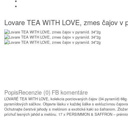
SUŠENÉ OVOCIE A ORECHY
PRÍSLUŠENSTVO
Lovare TEA WITH LOVE, zmes čajov v p
Popis
Recenzie (0)
FB komentáre
LOVARÉ TEA WITH LOVE, kolekcia porciovaných čajov (34 pyramíd) 68g eleg
pyramídových sáčkov. Objavte lásku v každej šálke s exkluzívnou čajov
Ochutnajte čerstvé jahody s melónom a exotické kaki so šafranom. Zložen
príchuť lesných jahôd a melónu. 17 x PERSIMMON & SAFFRON – prémiový čie