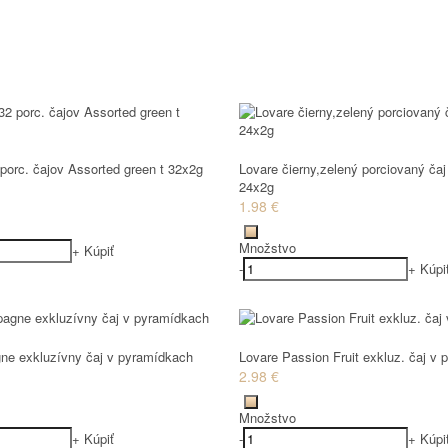
porc. čajov Assorted green t 32x2g
Lovare čierny,zelený porciovaný č
24x2g
1.98 €
Množstvo
+
Kúpiť
-
+
Kúpi
e exkluzívny čaj v pyramídkach
Lovare Passion Fruit exkluz. čaj v
2.98 €
Množstvo
+
Kúpiť
-
+
Kúpi