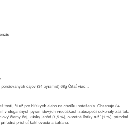
enziu
ť
porciovaných čajov (34 pyramíd) 68g
Čítať viac...
tosti, či už pre blízkych alebo na chvíľku potešenia. Obsahuje 34
mi v elegantných pyramídových vrecúškach zabezpečí dokonalý zážitok.
 čierny čaj, kúsky jahôd (1,5 %), okvetné lístky ruží (1 %), prírodná
rírodná príchuť kaki ovocia a šafranu.