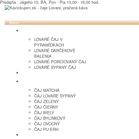
Predajňa : Jégeho 10, BA, Pon - Pia 10,00 - 16,00 hod.
Menu
LOVARE ČAJ
LOVARÉ ČAJ V
PYRAMÍDKACH
LOVARÉ DARČEKOVÉ
BALENIA
LOVARÉ PORCIOVANÝ ČAJ
LOVARÉ SYPANÝ ČAJ
ČERSTVO PRAŽENÁ KÁVA
ČAJ SYPANÝ
ČAJ MATCHA
ČAJ LOVARE SYPANÝ
ČAJ ZELENÝ
ČAJ ČIERNY
ČAJ BIELY
ČAJ BYLINKOVÝ
ČAJ OVOCNÝ
ČAJ PU ERH
OCHUTENÁ KÁVA