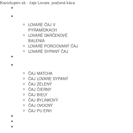
LOVARE ČAJ
LOVARÉ ČAJ V
PYRAMÍDKACH
LOVARÉ DARČEKOVÉ
BALENIA
LOVARÉ PORCIOVANÝ ČAJ
LOVARÉ SYPANÝ ČAJ
ČERSTVO PRAŽENÁ KÁVA
ČAJ SYPANÝ
ČAJ MATCHA
ČAJ LOVARE SYPANÝ
ČAJ ZELENÝ
ČAJ ČIERNY
ČAJ BIELY
ČAJ BYLINKOVÝ
ČAJ OVOCNÝ
ČAJ PU ERH
OCHUTENÁ KÁVA
SUŠENÉ OVOCIE A ORECHY
PRÍSLUŠENSTVO