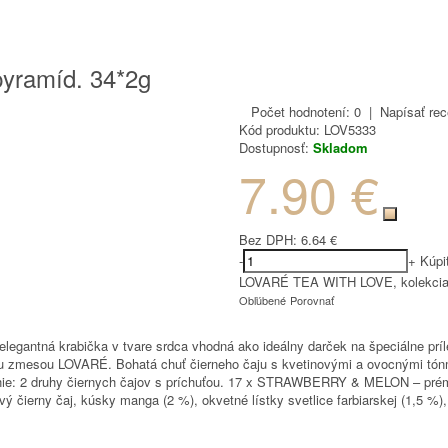
yramíd. 34*2g
Počet hodnotení: 0
|
Napísať rec
Kód produktu:
LOV5333
Dostupnosť:
Skladom
7.90 €
Bez DPH:
6.64 €
-
+
Kúpi
LOVARÉ TEA WITH LOVE, kolekcia 
Obľúbené
Porovnať
antná krabička v tvare srdca vhodná ako ideálny darček na špeciálne príleži
ou zmesou LOVARÉ. Bohatá chuť čierneho čaju s kvetinovými a ovocnými tón
ie: 2 druhy čiernych čajov s príchuťou. 17 x STRAWBERRY & MELON – prémiový
rny čaj, kúsky manga (2 %), okvetné lístky svetlice farbiarskej (1,5 %), p