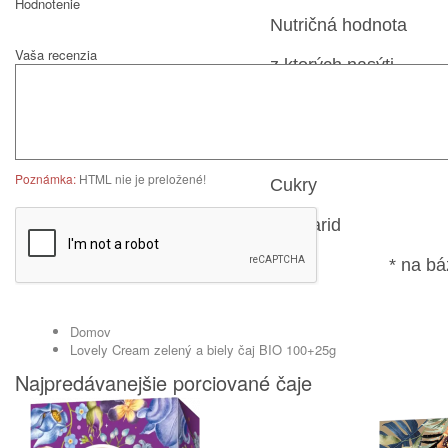
Hodnotenie
Nutričná hodnota
Vaša recenzia
z ktorých nasýti
Tuk
Energia
Poznámka:
HTML nie je preložené!
Cukry
Sacharid
* na bá
Domov
Lovely Cream zelený a biely čaj BIO 100+25g
Najpredávanejšie porciované čaje