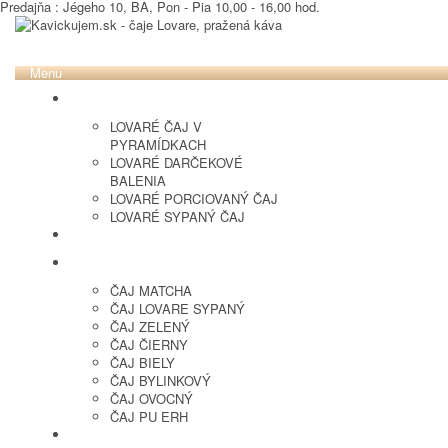
Predajňa : Jégeho 10, BA, Pon - Pia 10,00 - 16,00 hod.
Menu
LOVARE ČAJ
LOVARÉ ČAJ V
PYRAMÍDKACH
LOVARÉ DARČEKOVÉ
BALENIA
LOVARÉ PORCIOVANÝ ČAJ
LOVARÉ SYPANÝ ČAJ
ČERSTVO PRAŽENÁ KÁVA
ČAJ SYPANÝ
ČAJ MATCHA
ČAJ LOVARE SYPANÝ
ČAJ ZELENÝ
ČAJ ČIERNY
ČAJ BIELY
ČAJ BYLINKOVÝ
ČAJ OVOCNÝ
ČAJ PU ERH
OCHUTENÁ KÁVA