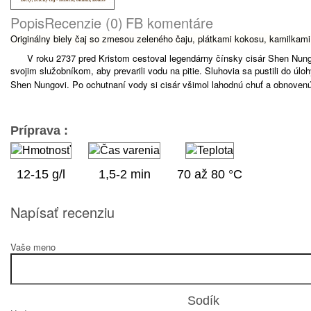
Popis
Recenzie (0)
FB komentáre
Originálny biely čaj so zmesou zeleného čaju, plátkami kokosu, kamilkam
V roku 2737 pred Kristom cestoval legendárny čínsky cisár Shen Nung
svojim služobníkom, aby prevarili vodu na pitie.
Sluhovia sa pustili do úlo
Shen Nungovi.
Po ochutnaní vody si cisár všimol lahodnú chuť a obnoven
Príprava
:
12-15 g/l
1,5-2 min
70 až 80 °C
Napísať recenziu
Vaše meno
Sodík