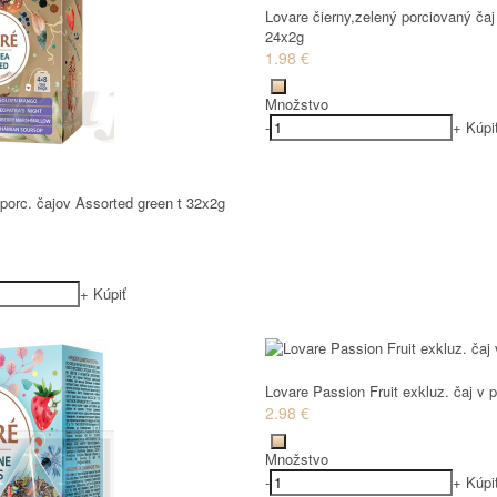
Lovare čierny,zelený porciovaný č
24x2g
1.98 €
Množstvo
-
+
Kúpi
porc. čajov Assorted green t 32x2g
+
Kúpiť
Lovare Passion Fruit exkluz. čaj v
2.98 €
Množstvo
-
+
Kúpi