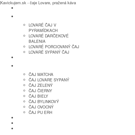
LOVARE ČAJ
LOVARÉ ČAJ V
PYRAMÍDKACH
LOVARÉ DARČEKOVÉ
BALENIA
LOVARÉ PORCIOVANÝ ČAJ
LOVARÉ SYPANÝ ČAJ
ČERSTVO PRAŽENÁ KÁVA
ČAJ SYPANÝ
ČAJ MATCHA
ČAJ LOVARE SYPANÝ
ČAJ ZELENÝ
ČAJ ČIERNY
ČAJ BIELY
ČAJ BYLINKOVÝ
ČAJ OVOCNÝ
ČAJ PU ERH
OCHUTENÁ KÁVA
SUŠENÉ OVOCIE A ORECHY
PRÍSLUŠENSTVO