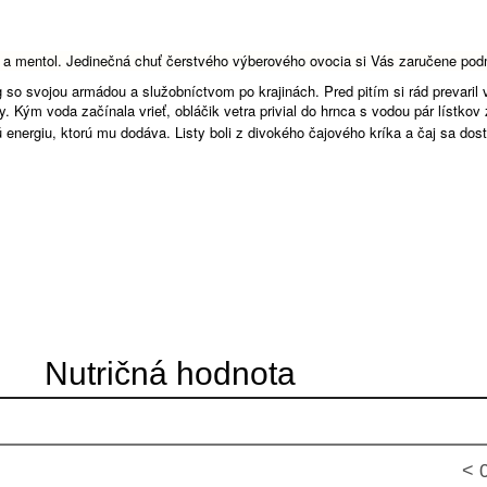
i a mentol. Jedinečná chuť čerstvého výberového ovocia si Vás zaručene pod
 so svojou armádou a služobníctvom po krajinách.
Pred pitím si rád prevaril 
hy.
Kým voda začínala vrieť, obláčik vetra privial do hrnca s vodou pár lístkov
ú energiu, ktorú mu dodáva.
Listy boli z divokého čajového kríka a čaj sa dost
Nutričná hodnota
100 ml čaju* obsahuje v priemere
< 