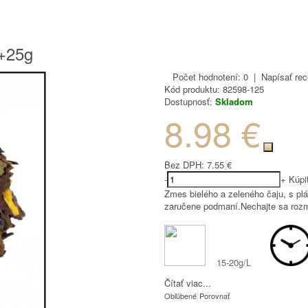
0+25g
Počet hodnotení: 0
|
Napísať rec
Kód produktu:
82598-125
Dostupnosť:
Skladom
8.98 €
Bez DPH:
7.55 €
-
+
Kúpi
Zmes bielého a zeleného čaju, s pl
zaručene podmaní.Nechajte sa rozm
15-20g/L
Čítať viac...
Obľúbené
Porovnať