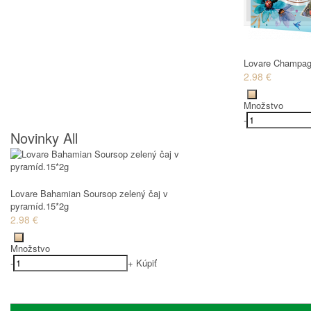
Lovare Champagn
2.98 €
Množstvo
-
Novinky All
Lovare Bahamian Soursop zelený čaj v
pyramíd.15*2g
2.98 €
Množstvo
-
+
Kúpiť