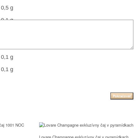
0,5 g
 0,1 g
 0,1 g
3 kcal
 0,1 g
 0,1 g
Pokračovať
Lovare Champagne exkluzívny čaj v pyramídkach