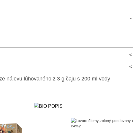
<
<
12 kJ / 
<
<
ze nálevu lúhovaného z 3 g čaju s 200 ml vody