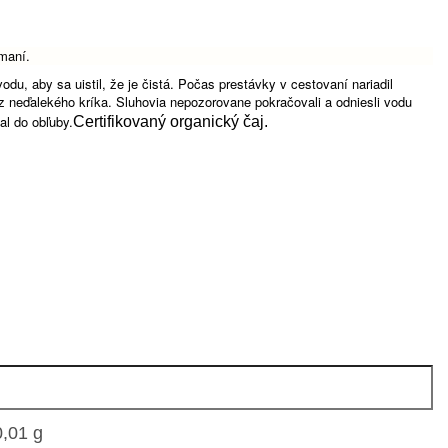
maní.
vodu, aby sa uistil, že je čistá.
Počas prestávky v cestovaní nariadil
 z neďalekého kríka.
Sluhovia nepozorovane pokračovali a odniesli vodu
al do obľuby.
Certifikovaný organický čaj.
0,01 g