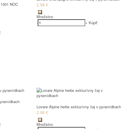
aj 1001 NOC
2.98 €
Množstvo
-
+
Kúpiť
ť
 pyramídkach
Lovare Alpine herbs exkluzívny čaj v pyramídkach
2.98 €
Množstvo
ť