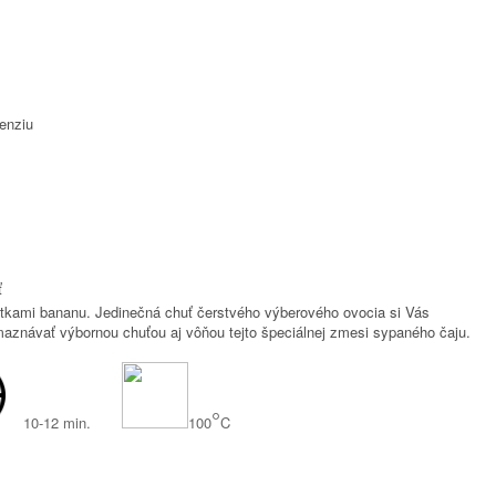
enziu
ť
átkami bananu. Jedinečná chuť čerstvého výberového ovocia si Vás
aznávať výbornou chuťou aj vôňou tejto špeciálnej zmesi sypaného čaju.
°
10-12 min.
100
C